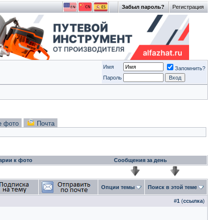
Забыл пароль?
Регистрация
Имя
Запомнить?
Пароль
е фото
Почта
арии к фото
Сообщения за день
Опции темы
Поиск в этой теме
#
1
(
ссылка
)