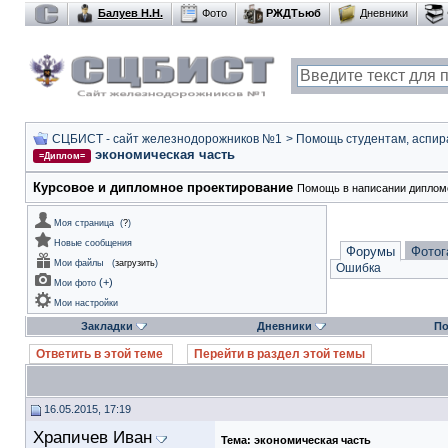
Балуев Н.Н.
Фото
РЖДТьюб
Дневники
СЦБИСТ - сайт железнодорожников №1
>
Помощь студентам, аспир
экономическая часть
=Диплом=
Курсовое и дипломное проектирование
Помощь в написании дипломо
Моя страница
(
?
)
Новые сообщения
Форумы
Фотог
Мои файлы
(
загрузить
)
Ошибка
(
+
)
Мои фото
Мои настройки
Закладки
Дневники
По
Ответить в этой теме
Перейти в раздел этой темы
16.05.2015, 17:19
Храпичев Иван
Тема:
экономическая часть