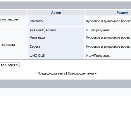
Автор
Раздел
еских машин
Imitator27
Курсовое и дипломное проек
Aleksandr_Ananas
Ищу/Предлагаю
Миит надя
Курсовое и дипломное проек
, зарплата
Cерега
Курсовое и дипломное проек
ШНС СЦБ
Ищу/Предлагаю
 to English
«
Предыдущая тема
|
Следующая тема
»