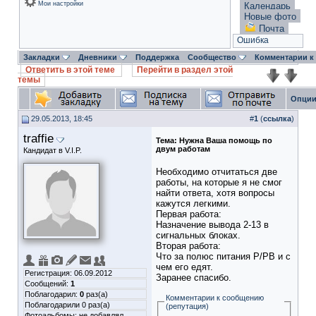
Мои настройки
Календарь
Новые фото
Почта
Ошибка
Закладки
Дневники
Поддержка
Сообщество
Комментарии к
Ответить в этой теме
Перейти в раздел этой
темы
Опции
29.05.2013, 18:45
#
1
(
ссылка
)
traffie
Тема:
Нужна Ваша помощь по
двум работам
Кандидат в V.I.P.
Необходимо отчитаться две
работы, на которые я не смог
найти ответа, хотя вопросы
кажутся легкими.
Первая работа:
Назначение вывода 2-13 в
сигнальных блоках.
Вторая работа:
Что за полюс питания Р/РВ и с
чем его едят.
Регистрация: 06.09.2012
Заранее спасибо.
Сообщений:
1
Поблагодарил:
0
раз(а)
Комментарии к сообщению
Поблагодарили 0 раз(а)
(репутация)
Фотоальбомы:
не добавлял