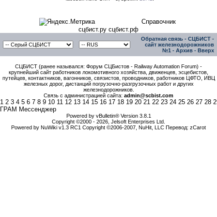
Справочник
сцбист.ру сцбист.рф
Обратная связь
-
СЦБИСТ -
сайт железнодорожников
№1
-
Архив
-
Вверх
СЦБИСТ (ранее назывался: Форум СЦБистов - Railway Automation Forum) -
крупнейший сайт работников локомотивного хозяйства, движенцев, эсцебистов,
путейцев, контактников, вагонников, связистов, проводников, работников ЦФТО, ИВЦ
железных дорог, дистанций погрузочно-разгрузочных работ и других
железнодорожников.
Связь с администрацией сайта:
admin@scbist.com
1
2
3
4
5
6
7
8
9
10
11
12
13
14
15
16
17
18
19
20
21
22
23
24
25
26
27
28
2
ГРАМ Мессенджер
Powered by vBulletin® Version 3.8.1
Copyright ©2000 - 2026, Jelsoft Enterprises Ltd.
Powered by NuWiki v1.3 RC1 Copyright ©2006-2007, NuHit, LLC Перевод: zCarot