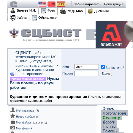
Забыл пароль?
Регистрация
Балуев Н.Н.
Фото
РЖДТьюб
Дневники
Файлы
Объявления
СЦБИСТ - сайт
железнодорожников №1
>
Помощь студентам,
аспирантам, учащимся
>
Имя
Запомнить?
Курсовое и дипломное
Пароль
проектирование
Нужна
=Лабораторная работа=
Ваша помощь по двум
работам
Курсовое и дипломное проектирование
Помощь в написании
дипломов и курсовых работ
Форумы
Моя страница
(
?
)
Фотогалерея
Новые сообщения
Студенту
Дороги
Мои файлы
(
загрузить
)
Группы
(
+
)
Мои фото
Помощь