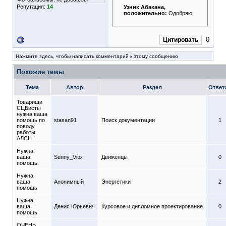
Репутация:
14
Узник Абакана
,
положительно:
Одобряю
0
Цитировать
Нажмите здесь, чтобы написать комментарий к этому сообщению
Похожие темы
Тема
Автор
Раздел
Ответ
Товарищи
СЦБисты
нужна ваша
помощь по
stasan91
Поиск документации
1
поводу
работы
АЛСН
Нужна
ваша
Sunny_Vito
Движенцы
0
помощь.
Нужна
ваша
Анонимный
Энергетики
2
помощь
Нужна
ваша
Денис Юрьевич
Курсовое и дипломное проектирование
0
помощь
ОЧЕНЬ