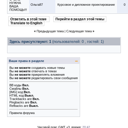
НУЖНА
Ольга87
Курсовое и дипломное проектирование
0
ВАША
ПОМОЩЬ!!!
Ответить в этой теме
Перейти в раздел этой темы
Translate to English
«
Предыдущая тема
|
Следующая тема
»
Здесь присутствуют: 1
(пользователей: 0 , гостей: 1)
Ваши права в разделе
Вы
не можете
создавать новые темы
Вы
не можете
отвечать в темах
Вы
не можете
прикреплять вложения
Вы
не можете
редактировать свои сообщения
BB коды
Вкл.
Смайлы
Вкл.
[IMG]
код
Вкл.
HTML код
Выкл.
Trackbacks
are
Вкл.
Pingbacks
are
Вкл.
Refbacks
are
Выкл.
Правила форума
Часовой пояс GMT +3, время:
20:42
.