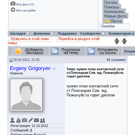
Группы
(
+
)
Мои фото
Помощь
Мои настройки
Календарь
Новые фото
Почта
Ошибка
Закладки
Дневники
Поддержка
Сообщество
Комментарии к
Ответить в этой теме
Перейти в раздел этой
темы
Опции
26.04.2013, 21:25
#
1
(
ссылка
)
Evgeny Grigoryev
Тема:
нужен план контактной сети
ст.Плесецкая Сев. жд. Пожалуйста
Новичок
горит диплом
нужен план контактной сети
ст.Плесецкая Сев. жд.
Пожалуйста горит диплом
Регистрация: 12.10.2012
Сообщений:
2
Поблагодарил:
0
раз(а)