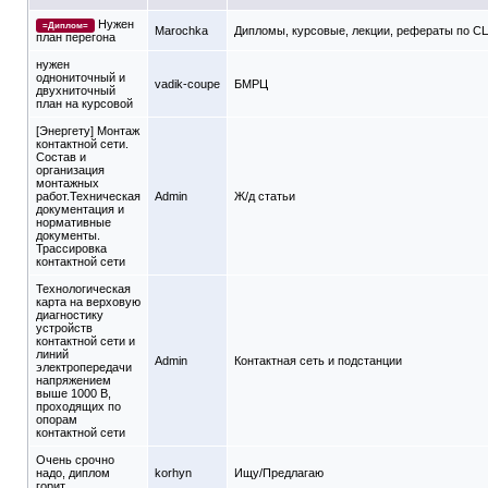
Нужен
=Диплом=
Marochka
Дипломы, курсовые, лекции, рефераты по С
план перегона
нужен
однониточный и
vadik-coupe
БМРЦ
двухниточный
план на курсовой
[Энергету] Монтаж
контактной сети.
Состав и
организация
монтажных
работ.Техническая
Admin
Ж/д статьи
документация и
нормативные
документы.
Трассировка
контактной сети
Технологическая
карта на верховую
диагностику
устройств
контактной сети и
линий
Admin
Контактная сеть и подстанции
электропередачи
напряжением
выше 1000 В,
проходящих по
опорам
контактной сети
Очень срочно
надо, диплом
korhyn
Ищу/Предлагаю
горит.