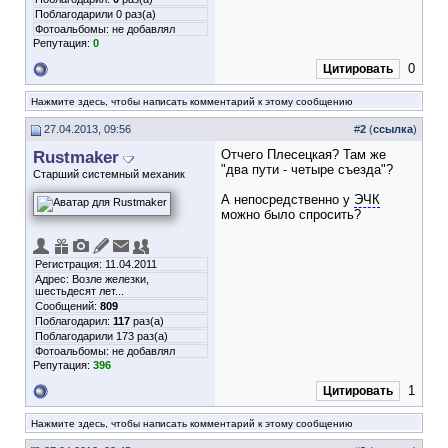
Поблагодарили 0 раз(а)
Фотоальбомы:
не добавлял
Репутация:
0
0
Цитировать
Нажмите здесь, чтобы написать комментарий к этому сообщению
27.04.2013, 09:56
#
2
(
ссылка
)
Rustmaker
Отчего Плесецкая? Там же
"два пути - четыре съезда"?
Старший системный механик
А непосредственно у
ЭЧК
можно было спросить?
Регистрация: 11.04.2011
Адрес: Возле железки,
шестьдесят лет...
Сообщений:
809
Поблагодарил:
117
раз(а)
Поблагодарили 173 раз(а)
Фотоальбомы:
не добавлял
Репутация:
396
1
Цитировать
Нажмите здесь, чтобы написать комментарий к этому сообщению