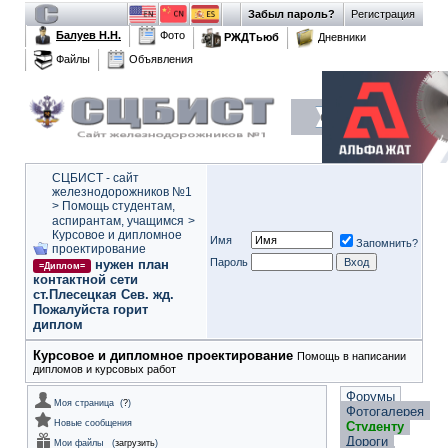
Забыл пароль?
Регистрация
Балуев Н.Н.
Фото
РЖДТьюб
Дневники
Файлы
Объявления
СЦБИСТ - сайт
железнодорожников №1
>
Помощь студентам,
аспирантам, учащимся
>
Курсовое и дипломное
Имя
Запомнить?
проектирование
Пароль
нужен план
=Диплом=
контактной сети
ст.Плесецкая Сев. жд.
Пожалуйста горит
диплом
Курсовое и дипломное проектирование
Помощь в написании
дипломов и курсовых работ
Форумы
Моя страница
(
?
)
Фотогалерея
Новые сообщения
Студенту
Дороги
Мои файлы
(
загрузить
)