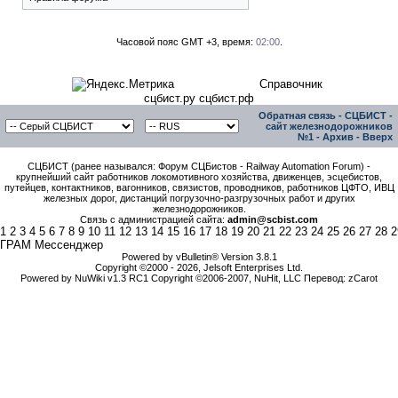
Часовой пояс GMT +3, время:
02:00
.
Справочник
сцбист.ру сцбист.рф
Обратная связь
-
СЦБИСТ -
сайт железнодорожников
№1
-
Архив
-
Вверх
СЦБИСТ (ранее назывался: Форум СЦБистов - Railway Automation Forum) -
крупнейший сайт работников локомотивного хозяйства, движенцев, эсцебистов,
путейцев, контактников, вагонников, связистов, проводников, работников ЦФТО, ИВЦ
железных дорог, дистанций погрузочно-разгрузочных работ и других
железнодорожников.
Связь с администрацией сайта:
admin@scbist.com
1
2
3
4
5
6
7
8
9
10
11
12
13
14
15
16
17
18
19
20
21
22
23
24
25
26
27
28
2
ГРАМ Мессенджер
Powered by vBulletin® Version 3.8.1
Copyright ©2000 - 2026, Jelsoft Enterprises Ltd.
Powered by NuWiki v1.3 RC1 Copyright ©2006-2007, NuHit, LLC Перевод: zCarot