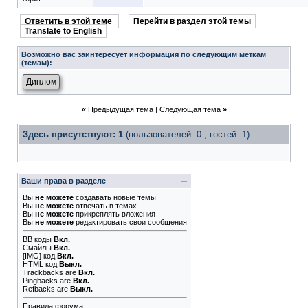
Ответить в этой теме
Перейти в раздел этой темы
Translate to English
Возможно вас заинтересует информация по следующим меткам
(темам):
Диплом
«
Предыдущая тема
|
Следующая тема
»
Здесь присутствуют: 1
(пользователей: 0 , гостей: 1)
Ваши права в разделе
Вы
не можете
создавать новые темы
Вы
не можете
отвечать в темах
Вы
не можете
прикреплять вложения
Вы
не можете
редактировать свои сообщения
BB коды
Вкл.
Смайлы
Вкл.
[IMG]
код
Вкл.
HTML код
Выкл.
Trackbacks
are
Вкл.
Pingbacks
are
Вкл.
Refbacks
are
Выкл.
Правила форума