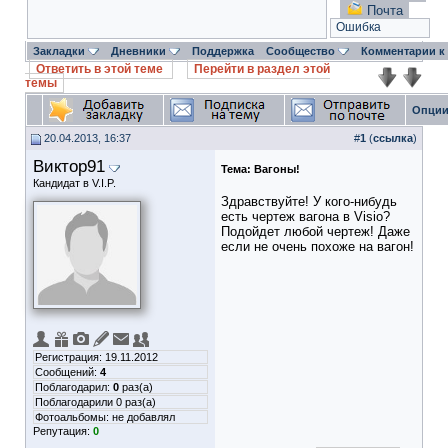
Почта
Ошибка
Закладки
Дневники
Поддержка
Сообщество
Комментарии к
Ответить в этой теме
Перейти в раздел этой
темы
Опции
20.04.2013, 16:37
#
1
(
ссылка
)
Виктор91
Тема:
Вагоны!
Кандидат в V.I.P.
Здравствуйте! У кого-нибудь
есть чертеж вагона в Visio?
Подойдет любой чертеж! Даже
если не очень похоже на вагон!
Регистрация: 19.11.2012
Сообщений:
4
Поблагодарил:
0
раз(а)
Поблагодарили 0 раз(а)
Фотоальбомы:
не добавлял
Репутация:
0