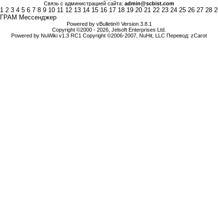
Связь с администрацией сайта:
admin@scbist.com
1
2
3
4
5
6
7
8
9
10
11
12
13
14
15
16
17
18
19
20
21
22
23
24
25
26
27
28
2
ГРАМ Мессенджер
Powered by vBulletin® Version 3.8.1
Copyright ©2000 - 2026, Jelsoft Enterprises Ltd.
Powered by NuWiki v1.3 RC1 Copyright ©2006-2007, NuHit, LLC Перевод: zCarot