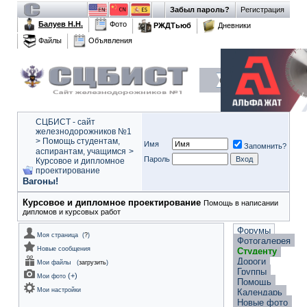
Забыл пароль?
Регистрация
Балуев Н.Н.
Фото
РЖДТьюб
Дневники
Файлы
Объявления
СЦБИСТ - сайт
железнодорожников №1
>
Помощь студентам,
Имя
Запомнить?
аспирантам, учащимся
>
Пароль
Курсовое и дипломное
проектирование
Вагоны!
Курсовое и дипломное проектирование
Помощь в написании
дипломов и курсовых работ
Форумы
Моя страница
(
?
)
Фотогалерея
Новые сообщения
Студенту
Дороги
Мои файлы
(
загрузить
)
Группы
(
+
)
Мои фото
Помощь
Мои настройки
Календарь
Новые фото