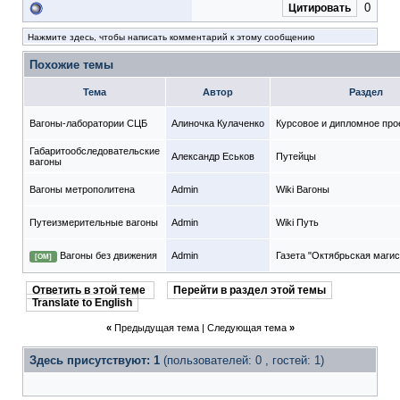
0
Цитировать
Нажмите здесь, чтобы написать комментарий к этому сообщению
Похожие темы
Тема
Автор
Раздел
Вагоны-лаборатории СЦБ
Алиночка Кулаченко
Курсовое и дипломное про
Габаритообследовательские
Александр Еськов
Путейцы
вагоны
Вагоны метрополитена
Admin
Wiki Вагоны
Путеизмерительные вагоны
Admin
Wiki Путь
Вагоны без движения
Admin
Газета "Октябрьская магис
[ОМ]
Ответить в этой теме
Перейти в раздел этой темы
Translate to English
«
Предыдущая тема
|
Следующая тема
»
Здесь присутствуют: 1
(пользователей: 0 , гостей: 1)