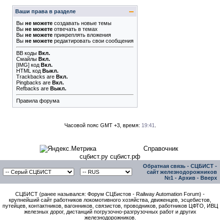
Ваши права в разделе
Вы
не можете
создавать новые темы
Вы
не можете
отвечать в темах
Вы
не можете
прикреплять вложения
Вы
не можете
редактировать свои сообщения
BB коды
Вкл.
Смайлы
Вкл.
[IMG]
код
Вкл.
HTML код
Выкл.
Trackbacks
are
Вкл.
Pingbacks
are
Вкл.
Refbacks
are
Выкл.
Правила форума
Часовой пояс GMT +3, время:
19:41
.
Справочник
сцбист.ру сцбист.рф
Обратная связь
-
СЦБИСТ -
сайт железнодорожников
№1
-
Архив
-
Вверх
СЦБИСТ (ранее назывался: Форум СЦБистов - Railway Automation Forum) -
крупнейший сайт работников локомотивного хозяйства, движенцев, эсцебистов,
путейцев, контактников, вагонников, связистов, проводников, работников ЦФТО, ИВЦ
железных дорог, дистанций погрузочно-разгрузочных работ и других
железнодорожников.