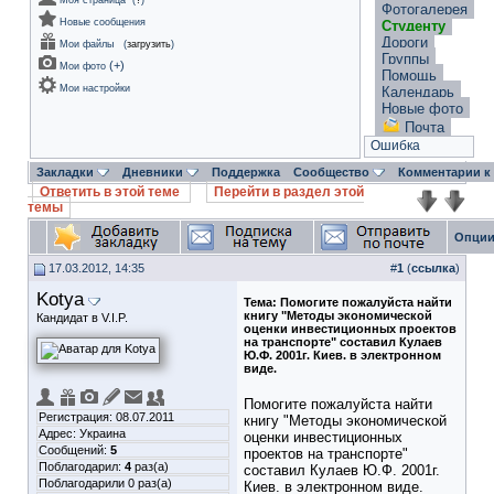
Моя страница
(
?
)
Фотогалерея
Новые сообщения
Студенту
Дороги
Мои файлы
(
загрузить
)
Группы
(
+
)
Мои фото
Помощь
Мои настройки
Календарь
Новые фото
Почта
Ошибка
Закладки
Дневники
Поддержка
Сообщество
Комментарии к
Ответить в этой теме
Перейти в раздел этой
темы
Опции
17.03.2012, 14:35
#
1
(
ссылка
)
Kotya
Тема:
Помогите пожалуйста найти
книгу "Методы экономической
Кандидат в V.I.P.
оценки инвестиционных проектов
на транспорте" составил Кулаев
Ю.Ф. 2001г. Киев. в электронном
виде.
Помогите пожалуйста найти
Регистрация: 08.07.2011
книгу "Методы экономической
Адрес: Украина
оценки инвестиционных
Сообщений:
5
проектов на транспорте"
Поблагодарил:
4
раз(а)
составил Кулаев Ю.Ф. 2001г.
Поблагодарили 0 раз(а)
Киев. в электронном виде.