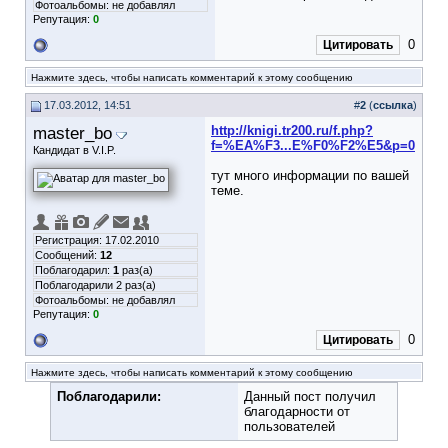
Фотоальбомы:
не добавлял
Репутация:
0
0
Цитировать
Нажмите здесь, чтобы написать комментарий к этому сообщению
17.03.2012, 14:51
#
2
(
ссылка
)
master_bo
http://knigi.tr200.ru/f.php?
f=%EA%F3...E%F0%F2%E5&p=0
Кандидат в V.I.P.
тут много информации по вашей
теме.
Регистрация: 17.02.2010
Сообщений:
12
Поблагодарил:
1
раз(а)
Поблагодарили 2 раз(а)
Фотоальбомы:
не добавлял
Репутация:
0
0
Цитировать
Нажмите здесь, чтобы написать комментарий к этому сообщению
Поблагодарили:
Данный пост получил
благодарности от
пользователей