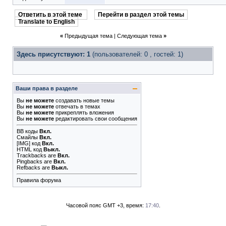
Ответить в этой теме
Перейти в раздел этой темы
Translate to English
«
Предыдущая тема
|
Следующая тема
»
Здесь присутствуют: 1
(пользователей: 0 , гостей: 1)
Ваши права в разделе
Вы
не можете
создавать новые темы
Вы
не можете
отвечать в темах
Вы
не можете
прикреплять вложения
Вы
не можете
редактировать свои сообщения
BB коды
Вкл.
Смайлы
Вкл.
[IMG]
код
Вкл.
HTML код
Выкл.
Trackbacks
are
Вкл.
Pingbacks
are
Вкл.
Refbacks
are
Выкл.
Правила форума
Часовой пояс GMT +3, время:
17:40
.