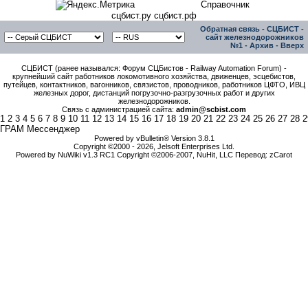
Справочник
сцбист.ру сцбист.рф
Обратная связь
-
СЦБИСТ -
сайт железнодорожников
№1
-
Архив
-
Вверх
СЦБИСТ (ранее назывался: Форум СЦБистов - Railway Automation Forum) -
крупнейший сайт работников локомотивного хозяйства, движенцев, эсцебистов,
путейцев, контактников, вагонников, связистов, проводников, работников ЦФТО, ИВЦ
железных дорог, дистанций погрузочно-разгрузочных работ и других
железнодорожников.
Связь с администрацией сайта:
admin@scbist.com
1
2
3
4
5
6
7
8
9
10
11
12
13
14
15
16
17
18
19
20
21
22
23
24
25
26
27
28
2
ГРАМ Мессенджер
Powered by vBulletin® Version 3.8.1
Copyright ©2000 - 2026, Jelsoft Enterprises Ltd.
Powered by NuWiki v1.3 RC1 Copyright ©2006-2007, NuHit, LLC Перевод: zCarot