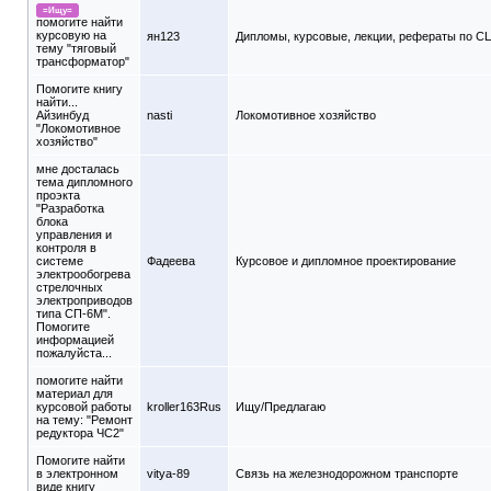
=Ищу=
помогите найти
курсовую на
ян123
Дипломы, курсовые, лекции, рефераты по С
тему "тяговый
трансформатор"
Помогите книгу
найти...
Айзинбуд
nasti
Локомотивное хозяйство
"Локомотивное
хозяйство"
мне досталась
тема дипломного
проэкта
"Разработка
блока
управления и
контроля в
системе
Фадеева
Курсовое и дипломное проектирование
электрообогрева
стрелочных
электроприводов
типа СП-6М".
Помогите
информацией
пожалуйста...
помогите найти
материал для
курсовой работы
kroller163Rus
Ищу/Предлагаю
на тему: "Ремонт
редуктора ЧС2"
Помогите найти
в электронном
vitya-89
Связь на железнодорожном транспорте
виде книгу