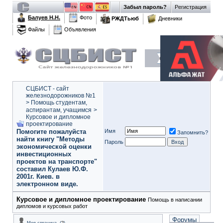
Забыл пароль?
Регистрация
Балуев Н.Н.
Фото
РЖДТьюб
Дневники
Файлы
Объявления
СЦБИСТ - сайт
железнодорожников №1
>
Помощь студентам,
аспирантам, учащимся
>
Курсовое и дипломное
проектирование
Помогите пожалуйста
Имя
Запомнить?
найти книгу "Методы
Пароль
экономической оценки
инвестиционных
проектов на транспорте"
составил Кулаев Ю.Ф.
2001г. Киев. в
электронном виде.
Курсовое и дипломное проектирование
Помощь в написании
дипломов и курсовых работ
Форумы