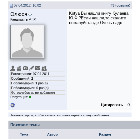
07.04.2012, 10:02
#
3
(
ссылка
)
Олюся
Kotya Вы нашли книгу Кулаева
Ю.Ф.?Если нашли,то скажите
Кандидат в V.I.P.
пожалуйста где.Очень надо...
Регистрация: 07.04.2011
Сообщений:
2
Поблагодарил:
1
раз(а)
Поблагодарили 0 раз(а)
Фотоальбомы:
не добавлял
Репутация:
0
0
Цитировать
Нажмите здесь, чтобы написать комментарий к этому сообщению
Похожие темы
Тема
Автор
Раздел