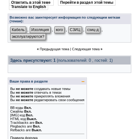
Ответить в этой теме
Перейти в раздел этой темы
Translate to English
Возможно вас заинтересует информация по следующим меткам
(темам):
,
,
,
,
,
Кабель
Изоляция
кого
СЗИЦ
сзиц-д
эксплуатируются?
«
Предыдущая тема
|
Следующая тема
»
Здесь присутствуют: 1
(пользователей: 0 , гостей: 1)
Ваши права в разделе
Вы
не можете
создавать новые темы
Вы
не можете
отвечать в темах
Вы
не можете
прикреплять вложения
Вы
не можете
редактировать свои сообщения
BB коды
Вкл.
Смайлы
Вкл.
[IMG]
код
Вкл.
HTML код
Выкл.
Trackbacks
are
Вкл.
Pingbacks
are
Вкл.
Refbacks
are
Выкл.
Правила форума