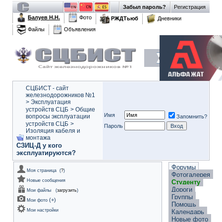
Забыл пароль?
Регистрация
Балуев Н.Н.
Фото
РЖДТьюб
Дневники
Файлы
Объявления
СЦБИСТ - сайт
железнодорожников №1
>
Эксплуатация
устройств СЦБ
>
Общие
Имя
вопросы эксплуатации
Запомнить?
устройств СЦБ
>
Пароль
Изоляция кабеля и
монтажа
СЗИЦ-Д у кого
эксплуатируются?
Форумы
Моя страница
(
?
)
Фотогалерея
Новые сообщения
Студенту
Дороги
Мои файлы
(
загрузить
)
Группы
(
+
)
Мои фото
Помощь
Мои настройки
Календарь
Новые фото