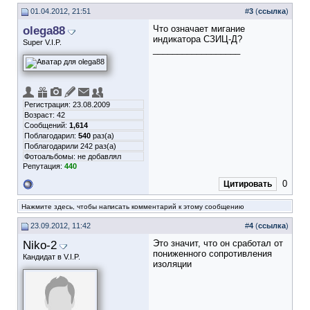
01.04.2012, 21:51
#
3
(
ссылка
)
olega88
Что означает мигание
индикатора СЗИЦ-Д?
Super V.I.P.
__________________
Регистрация: 23.08.2009
Возраст: 42
Сообщений:
1,614
Поблагодарил:
540
раз(а)
Поблагодарили 242 раз(а)
Фотоальбомы:
не добавлял
Репутация:
440
0
Цитировать
Нажмите здесь, чтобы написать комментарий к этому сообщению
23.09.2012, 11:42
#
4
(
ссылка
)
Niko-2
Это значит, что он сработал от
пониженного сопротивления
Кандидат в V.I.P.
изоляции