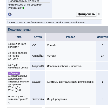
Поблагодарили 82 раз(а)
Фотоальбомы:
не добавлял
Репутация:
0
0
Цитировать
Нажмите здесь, чтобы написать комментарий к этому сообщению
Похожие темы
Тема
Автор
Раздел
Ответов
хоккей: за кого
VIC
Хоккей
8
болеем?
За кого болеем
на ЧМ по
Андрей13
Футбол
17
футболу
СЗИЦ в
Андрей13
Изоляция кабеля и монтажа
5
линейных цепях
=Разное=
Сигнализаторы
заземления
индивидуальные
savage
Системы централизации и блокировки
1
цифровые
СЗИЦ-Д и
СЗИЦ-Д-Л
можети у кого
есть материал?
SoaDimka
Ищу/Предлагаю
0
=)