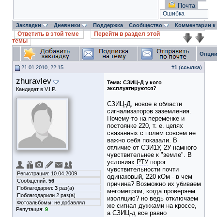
Почта
Ошибка
Закладки
Дневники
Поддержка
Сообщество
Комментарии к
Ответить в этой теме
Перейти в раздел этой
темы
Опции
21.01.2010, 22:15
#
1
(
ссылка
)
zhuravlev
Тема:
СЗИЦ-Д у кого
эксплуатируются?
Кандидат в V.I.P.
СЗИЦ-Д, новое в области
сигнализаторов заземления.
Почему-то на переменке и
постоянке 220, т. е. цепях
связанных с полем совсем не
важно себя показали. В
отличие от СЗИ1У, 2У намного
чувствительнее к "земле". В
условиях
РТУ
порог
чувствительности почти
Регистрация: 10.04.2009
одинаковый, 220 кОм - в чем
Сообщений:
56
причина? Возможно их убиваем
Поблагодарил:
3
раз(а)
мегометром, когда проверяем
Поблагодарили 2 раз(а)
изоляцию? но ведь отключаем
Фотоальбомы:
не добавлял
же сигнал дужками на кроссе,
Репутация:
9
а СЗИЦ-д все равно