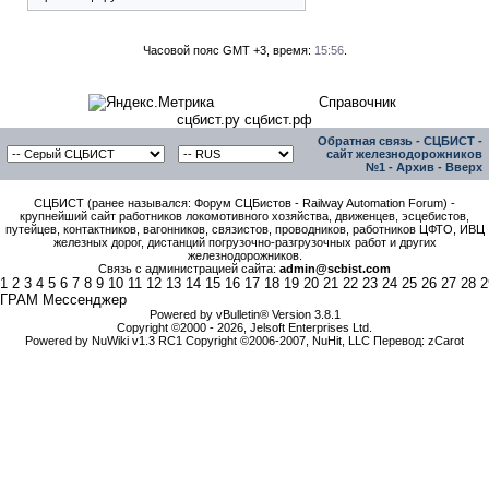
Часовой пояс GMT +3, время:
15:56
.
Справочник
сцбист.ру сцбист.рф
Обратная связь
-
СЦБИСТ -
сайт железнодорожников
№1
-
Архив
-
Вверх
СЦБИСТ (ранее назывался: Форум СЦБистов - Railway Automation Forum) -
крупнейший сайт работников локомотивного хозяйства, движенцев, эсцебистов,
путейцев, контактников, вагонников, связистов, проводников, работников ЦФТО, ИВЦ
железных дорог, дистанций погрузочно-разгрузочных работ и других
железнодорожников.
Связь с администрацией сайта:
admin@scbist.com
1
2
3
4
5
6
7
8
9
10
11
12
13
14
15
16
17
18
19
20
21
22
23
24
25
26
27
28
2
ГРАМ Мессенджер
Powered by vBulletin® Version 3.8.1
Copyright ©2000 - 2026, Jelsoft Enterprises Ltd.
Powered by NuWiki v1.3 RC1 Copyright ©2006-2007, NuHit, LLC Перевод: zCarot