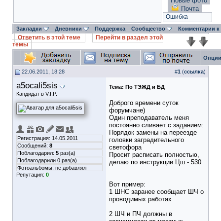
Новые фото
Почта
Ошибка
Закладки
Дневники
Поддержка
Сообщество
Комментарии к
Ответить в этой теме
Перейти в раздел этой
темы
Опции
22.06.2011, 18:28
#
1
(
ссылка
)
a5ocali5sis
Тема:
По ТЭЖД и БД
Кандидат в V.I.P.
Доброго времени суток
форумчане)
Один преподаватель меня
постоянно сливает с заданием:
Порядок замены на переезде
Регистрация: 14.05.2011
головки заградительного
Сообщений:
8
светофора
Поблагодарил:
5
раз(а)
Просит расписать полностью,
Поблагодарили 0 раз(а)
делаю по инструкции Цш - 530
Фотоальбомы:
не добавлял
Репутация:
0
Вот пример:
1 ШНС заранее сообщает ШЧ о
проводимых работах
2 ШЧ и ПЧ должны в