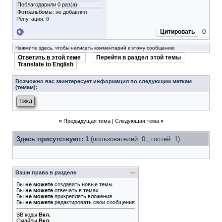
Поблагодарили 0 раз(а)
Фотоальбомы:
не добавлял
Репутация:
0
0
Цитировать
Нажмите здесь, чтобы написать комментарий к этому сообщению
Ответить в этой теме
Перейти в раздел этой темы
Translate to English
Возможно вас заинтересует информация по следующим меткам
(темам):
тэжд
«
Предыдущая тема
|
Следующая тема
»
Здесь присутствуют: 1
(пользователей: 0 , гостей: 1)
Ваши права в разделе
Вы
не можете
создавать новые темы
Вы
не можете
отвечать в темах
Вы
не можете
прикреплять вложения
Вы
не можете
редактировать свои сообщения
BB коды
Вкл.
Смайлы
Вкл.