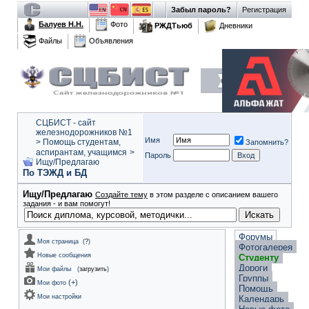
Забыл пароль?
Регистрация
Балуев Н.Н.
Фото
РЖДТьюб
Дневники
Файлы
Объявления
СЦБИСТ - сайт
железнодорожников №1
Имя
>
Помощь студентам,
Запомнить?
аспирантам, учащимся
>
Пароль
Ищу/Предлагаю
По ТЭЖД и БД
Ищу/Предлагаю
Создайте тему
в этом разделе с описанием вашего
задания - и вам помогут!
Форумы
Моя страница
(
?
)
Фотогалерея
Новые сообщения
Студенту
Дороги
Мои файлы
(
загрузить
)
Группы
(
+
)
Мои фото
Помощь
Мои настройки
Календарь