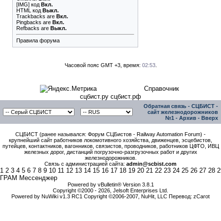
[IMG]
код
Вкл.
HTML код
Выкл.
Trackbacks
are
Вкл.
Pingbacks
are
Вкл.
Refbacks
are
Выкл.
Правила форума
Часовой пояс GMT +3, время:
02:53
.
Справочник
сцбист.ру сцбист.рф
Обратная связь
-
СЦБИСТ -
сайт железнодорожников
№1
-
Архив
-
Вверх
СЦБИСТ (ранее назывался: Форум СЦБистов - Railway Automation Forum) -
крупнейший сайт работников локомотивного хозяйства, движенцев, эсцебистов,
путейцев, контактников, вагонников, связистов, проводников, работников ЦФТО, ИВЦ
железных дорог, дистанций погрузочно-разгрузочных работ и других
железнодорожников.
Связь с администрацией сайта:
admin@scbist.com
1
2
3
4
5
6
7
8
9
10
11
12
13
14
15
16
17
18
19
20
21
22
23
24
25
26
27
28
2
ГРАМ Мессенджер
Powered by vBulletin® Version 3.8.1
Copyright ©2000 - 2026, Jelsoft Enterprises Ltd.
Powered by NuWiki v1.3 RC1 Copyright ©2006-2007, NuHit, LLC Перевод: zCarot