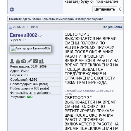
хватает) буду оч признателен
0
Цитировать
Нажмите здесь, чтобы написать комментарий к этому сообщению
22.06.2011, 19:07
#
2
(
ссылка
)
Евгений002
СВЕТОФОР ЗГ
ВЫКЛЮЧАЕТСЯ НА ВРЕМЯ
Super V.I.P.
СМЕНЫ ГОЛОВКИ ПО
РЕГИТРИРУЕМУ ПРИКАЗУ
ШЧД ПОСЛЕ ОКОНЧАНИЯ
РАБОТ И ПРОВЕРКИ
ВКЛЮЧАЕТСЯ В РАБОТУ. НА
ВРЕМЯ ПЕРЕКЛЮЧЕНИЯ НА
Регистрация: 05.04.2009
ПОЕЗДА ВЫДАЕТСЯ
Адрес: Ямал
ПРЕДУПРЕЖДЕНИЕ И
Возраст: 70
ОГРАНИЧЕНИЕ СКОРОСТИ
Сообщений:
4,370
40КМ/Ч КМ ПЕРЕЕЗДА
Поблагодарил:
402
раз(а)
Поблагодарили 655 раз(а)
Евгений002 добавил 22.06.2011 в
Фотоальбомы:
не добавлял
20:07
Репутация:
600
СВЕТОФОР ЗГ
ВЫКЛЮЧАЕТСЯ НА ВРЕМЯ
СМЕНЫ ГОЛОВКИ ПО
РЕГИТРИРУЕМУ ПРИКАЗУ
ШЧД ПОСЛЕ ОКОНЧАНИЯ
РАБОТ И ПРОВЕРКИ
ВКЛЮЧАЕТСЯ В РАБОТУ. НА
ВРЕМЯ ПЕРЕКЛЮЧЕНИЯ НА