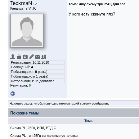
TeckmaN
Тема:
ишу схему трц 25гц для сса
Кандидат в V.I.P.
У кого есть скиньте плз?
Регистрация: 16.11.2010
Сообщений:
4
Поблагодарил:
0
раз(а)
Поблагодарили 1 раз(а)
Фотоальбомы:
не добавлял
Репутация:
0
Нажмите здесь, чтобы написать комментарий к этому сообщению
Похожие темы
Тема
Схема РЦ-25Гц, ИПД, РТД-С
Схема РЦ тип 25Гц сигнальные установки