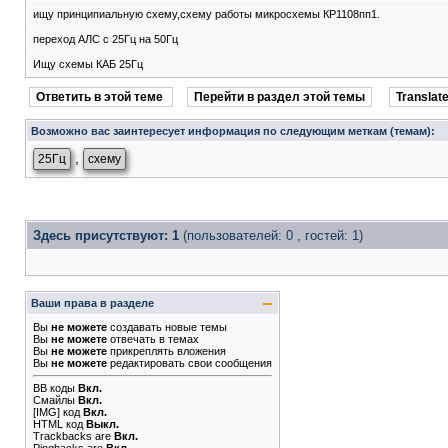
ищу принципиальную схему,схему работы микросхемы КР1108пп1.
переход АЛС с 25Гц на 50Гц
Ищу схемы КАБ 25Гц
Ответить в этой теме
Перейти в раздел этой темы
Translate
Возможно вас заинтересует информация по следующим меткам (темам):
,
25Гц
схему
Здесь присутствуют: 1
(пользователей: 0 , гостей: 1)
Ваши права в разделе
Вы
не можете
создавать новые темы
Вы
не можете
отвечать в темах
Вы
не можете
прикреплять вложения
Вы
не можете
редактировать свои сообщения
BB коды
Вкл.
Смайлы
Вкл.
[IMG]
код
Вкл.
HTML код
Выкл.
Trackbacks
are
Вкл.