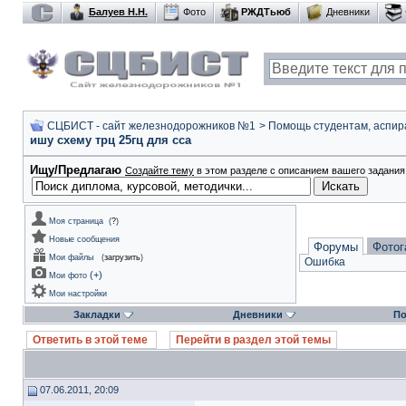
Балуев Н.Н.
Фото
РЖДТьюб
Дневники
СЦБИСТ - сайт железнодорожников №1
>
Помощь студентам, аспир
ишу схему трц 25гц для сса
Ищу/Предлагаю
Создайте тему
в этом разделе с описанием вашего задания 
Моя страница
(
?
)
Новые сообщения
Форумы
Фотог
Мои файлы
(
загрузить
)
Ошибка
(
+
)
Мои фото
Мои настройки
Закладки
Дневники
По
Ответить в этой теме
Перейти в раздел этой темы
07.06.2011, 20:09