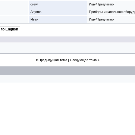
crew
Ищу/Предлагаю
Artjoms
Приборы и напольное оборуд
Иван
Ищу/Предлагаю
 to English
«
Предыдущая тема
|
Следующая тема
»