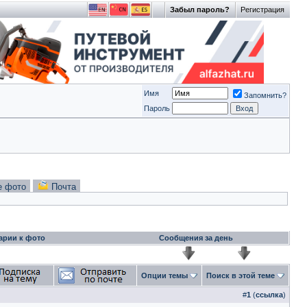
Забыл пароль?
Регистрация
Имя
Запомнить?
Пароль
е фото
Почта
арии к фото
Сообщения за день
Опции темы
Поиск в этой теме
#
1
(
ссылка
)