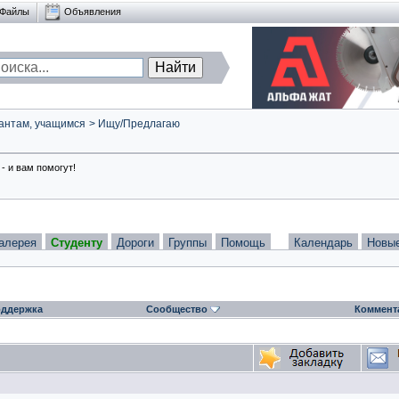
Файлы
Объявления
антам, учащимся
>
Ищу/Предлагаю
- и вам помогут!
алерея
Студенту
Дороги
Группы
Помощь
Календарь
Новы
ддержка
Сообщество
Коммент