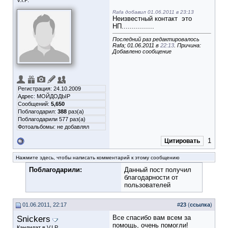
V.I.P.
Rafa добавил 01.06.2011 в 23:13
Неизвестный контакт
это
НП................
Последний раз редактировалось
Rafa; 01.06.2011 в
22:13
. Причина:
Добавлено сообщение
Регистрация: 24.10.2009
Адрес: МОЙДОДЫР
Сообщений:
5,650
Поблагодарил:
388
раз(а)
Поблагодарили 577 раз(а)
Фотоальбомы:
не добавлял
1
Цитировать
Нажмите здесь, чтобы написать комментарий к этому сообщению
Поблагодарили:
Данный пост получил
благодарности от
пользователей
01.06.2011, 22:17
#
23
(
ссылка
)
Snickers
Все спасибо вам всем за
помощь, очень помогли!
Кандидат в V.I.P.