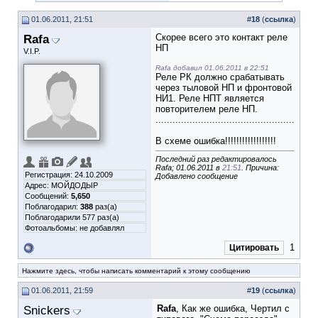
01.06.2011, 21:51
#
18
(
ссылка
)
Rafa
Скорее всего это контакт реле
НП
V.I.P.
Rafa добавил 01.06.2011 в 22:51
Реле РК должно срабатывать
через тыловой НП и фронтовой
НИ1. Реле НПТ является
повторителем реле НП.
.................................................
В схеме ошибка!!!!!!!!!!!!!!!!!!
Последний раз редактировалось
Rafa; 01.06.2011 в
21:51
. Причина:
Регистрация: 24.10.2009
Добавлено сообщение
Адрес: МОЙДОДЫР
Сообщений:
5,650
Поблагодарил:
388
раз(а)
Поблагодарили 577 раз(а)
Фотоальбомы:
не добавлял
1
Цитировать
Нажмите здесь, чтобы написать комментарий к этому сообщению
01.06.2011, 21:59
#
19
(
ссылка
)
Snickers
Rafa
, Как же ошибка, Чертил с