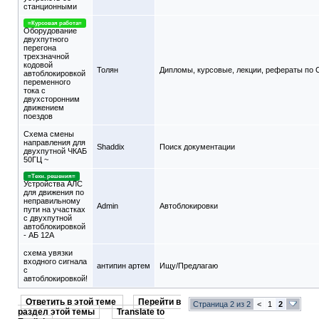
станционными
=Курсовая работа=
Оборудование
двухпутного
перегона
трехзначной
кодовой
Толян
Дипломы, курсовые, лекции, рефераты по
автоблокировкой
переменного
тока с
двухсторонним
движением
поездов
Схема смены
направления для
Shaddix
Поиск документации
двухпутной ЧКАБ
50ГЦ ~
=Техн. решения=
Устройства АЛС
для движения по
неправильному
Admin
Автоблокировки
пути на участках
с двухпутной
автоблокировкой
- АБ 12А
схема увязки
входного сигнала
антипин артем
Ищу/Предлагаю
с
автоблокировкой!
Ответить в этой теме
Перейти в
Страница 2 из 2
<
1
2
раздел этой темы
Translate to