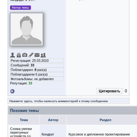
Автор темы
Регистрация: 25.03.2010
Сообщений:
33
Поблагодарил:
8
раз(а)
Поблагодарили 6 раз(а)
Фотоальбомы:
не добавлял
Репутация:
33
0
Цитировать
Нажмите здесь, чтобы написать комментарий к этому сообщению
Похожие темы
Тема
Автор
Раздел
Схема увязки
перегонных
Кондрат
Курсовое и дипломное проектирование
устройств со