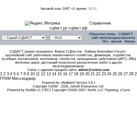
Часовой пояс GMT +3, время:
08:10
.
Справочник
сцбист.ру сцбист.рф
Обратная связь
-
СЦБИСТ -
сайт железнодорожников
№1
-
Архив
-
Вверх
СЦБИСТ (ранее назывался: Форум СЦБистов - Railway Automation Forum) -
крупнейший сайт работников локомотивного хозяйства, движенцев, эсцебистов,
путейцев, контактников, вагонников, связистов, проводников, работников ЦФТО, ИВЦ
железных дорог, дистанций погрузочно-разгрузочных работ и других
железнодорожников.
Связь с администрацией сайта:
admin@scbist.com
1
2
3
4
5
6
7
8
9
10
11
12
13
14
15
16
17
18
19
20
21
22
23
24
25
26
27
28
2
ГРАМ Мессенджер
Powered by vBulletin® Version 3.8.1
Copyright ©2000 - 2026, Jelsoft Enterprises Ltd.
Powered by NuWiki v1.3 RC1 Copyright ©2006-2007, NuHit, LLC Перевод: zCarot