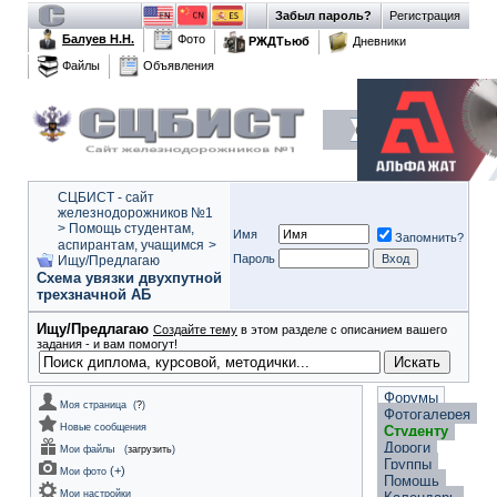
Забыл пароль?
Регистрация
Балуев Н.Н.
Фото
РЖДТьюб
Дневники
Файлы
Объявления
СЦБИСТ - сайт
железнодорожников №1
>
Помощь студентам,
Имя
Запомнить?
аспирантам, учащимся
>
Пароль
Ищу/Предлагаю
Схема увязки двухпутной
трехзначной АБ
Ищу/Предлагаю
Создайте тему
в этом разделе с описанием вашего
задания - и вам помогут!
Форумы
Моя страница
(
?
)
Фотогалерея
Новые сообщения
Студенту
Дороги
Мои файлы
(
загрузить
)
Группы
(
+
)
Мои фото
Помощь
Мои настройки