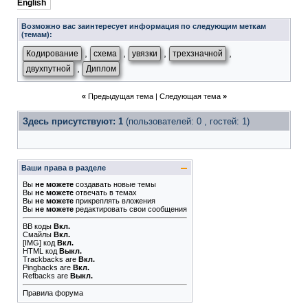
English
Возможно вас заинтересует информация по следующим меткам
(темам):
,
,
,
,
Кодирование
схема
увязки
трехзначной
,
двухпутной
Диплом
«
Предыдущая тема
|
Следующая тема
»
Здесь присутствуют: 1
(пользователей: 0 , гостей: 1)
Ваши права в разделе
Вы
не можете
создавать новые темы
Вы
не можете
отвечать в темах
Вы
не можете
прикреплять вложения
Вы
не можете
редактировать свои сообщения
BB коды
Вкл.
Смайлы
Вкл.
[IMG]
код
Вкл.
HTML код
Выкл.
Trackbacks
are
Вкл.
Pingbacks
are
Вкл.
Refbacks
are
Выкл.
Правила форума