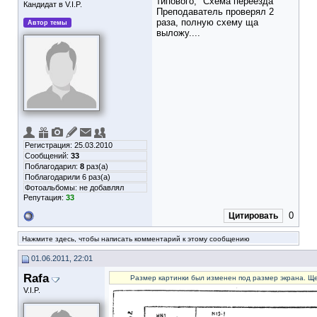
типового, "Схема переезда"
Кандидат в V.I.P.
Преподаватель проверял 2
раза, полную схему ща
Автор темы
выложу....
Регистрация: 25.03.2010
Сообщений:
33
Поблагодарил:
8
раз(а)
Поблагодарили 6 раз(а)
Фотоальбомы:
не добавлял
Репутация:
33
0
Цитировать
Нажмите здесь, чтобы написать комментарий к этому сообщению
01.06.2011, 22:01
Rafa
Размер картинки был изменен под размер экрана. Ще
V.I.P.