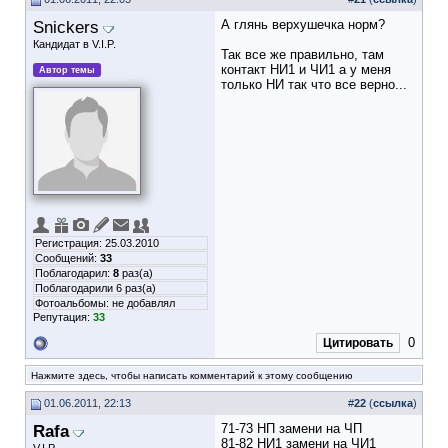
Snickers
А глянь верхушечка норм?
Кандидат в V.I.P.
Так все же правильно, там
контакт НИ1 и ЧИ1 а у меня
Автор темы
только НИ так что все верно...
Регистрация: 25.03.2010
Сообщений:
33
Поблагодарил:
8
раз(а)
Поблагодарили 6 раз(а)
Фотоальбомы:
не добавлял
Репутация:
33
0
Цитировать
Нажмите здесь, чтобы написать комментарий к этому сообщению
01.06.2011, 22:13
#
22
(
ссылка
)
Rafa
71-73 НП замени на ЧП
81-82 НИ1 замени на ЧИ1