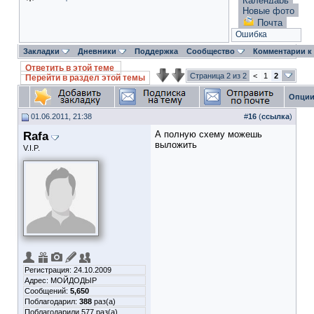
Календарь
Новые фото
Почта
Ошибка
Закладки
Дневники
Поддержка
Сообщество
Комментарии к
Ответить в этой теме
Страница 2 из 2
<
1
2
Перейти в раздел этой темы
Опции
01.06.2011, 21:38
#
16
(
ссылка
)
Rafa
А полную схему можешь
выложить
V.I.P.
Регистрация: 24.10.2009
Адрес: МОЙДОДЫР
Сообщений:
5,650
Поблагодарил:
388
раз(а)
Поблагодарили 577 раз(а)