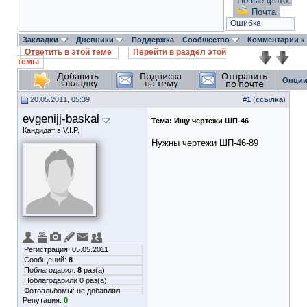
Новые фото
Почта
Ошибка
Закладки
Дневники
Поддержка
Сообщество
Комментарии к
Ответить в этой теме
Перейти в раздел этой
темы
Опции
20.05.2011, 05:39
#
1
(
ссылка
)
evgenijj-baskal
Тема:
Ищу чертежи ШП-46
Кандидат в V.I.P.
Нужны чертежи ШП-46-89
Регистрация: 05.05.2011
Сообщений:
8
Поблагодарил:
8
раз(а)
Поблагодарили 0 раз(а)
Фотоальбомы:
не добавлял
Репутация:
0