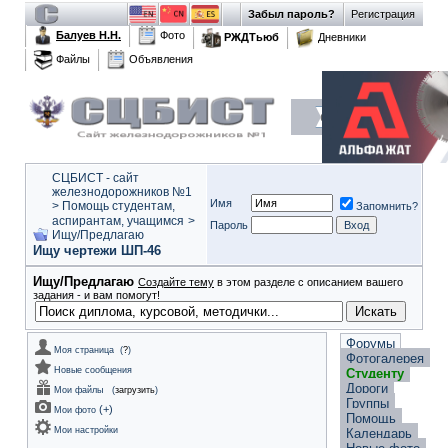
Забыл пароль?
Регистрация
Балуев Н.Н.
Фото
РЖДТьюб
Дневники
Файлы
Объявления
СЦБИСТ - сайт
железнодорожников №1
Имя
>
Помощь студентам,
Запомнить?
аспирантам, учащимся
>
Пароль
Ищу/Предлагаю
Ищу чертежи ШП-46
Ищу/Предлагаю
Создайте тему
в этом разделе с описанием вашего
задания - и вам помогут!
Форумы
Моя страница
(
?
)
Фотогалерея
Новые сообщения
Студенту
Дороги
Мои файлы
(
загрузить
)
Группы
(
+
)
Мои фото
Помощь
Мои настройки
Календарь