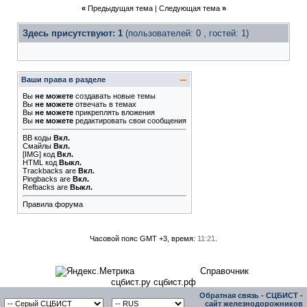
«
Предыдущая тема
|
Следующая тема
»
Здесь присутствуют: 1
(пользователей: 0 , гостей: 1)
Ваши права в разделе
Вы
не можете
создавать новые темы
Вы
не можете
отвечать в темах
Вы
не можете
прикреплять вложения
Вы
не можете
редактировать свои сообщения
BB коды
Вкл.
Смайлы
Вкл.
[IMG]
код
Вкл.
HTML код
Выкл.
Trackbacks
are
Вкл.
Pingbacks
are
Вкл.
Refbacks
are
Выкл.
Правила форума
Часовой пояс GMT +3, время:
11:21
.
Справочник
сцбист.ру сцбист.рф
Обратная связь
-
СЦБИСТ -
сайт железнодорожников