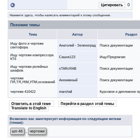
0
Цитировать
Нажмите здесь, чтобы написать комментарий к этому сообщению
Похожие темы
Тема
Автор
Раздел
Ищу фото и чертежи
Анатолий - Зеленоград
Поиск документации
светофора
Ищу чертежи компрессора
Сашок123
Ищу/Предлагаю
КТ6
Ищу чертежи релейных
sTARcRAB
Поиск документации
шкафов.
чертежи
Анонимный
Поиск документации
ПЯ,ТЯ,УКМ,УПМ,оснований
чертежи 410422
marshall
Курсовое и дипломное п
Ответить в этой теме
Перейти в раздел этой темы
Translate to English
Возможно вас заинтересует информация по следующим меткам
(темам):
,
шп-46
чертежи