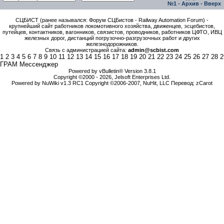
№1
-
Архив
-
Вверх
СЦБИСТ (ранее назывался: Форум СЦБистов - Railway Automation Forum) -
крупнейший сайт работников локомотивного хозяйства, движенцев, эсцебистов,
путейцев, контактников, вагонников, связистов, проводников, работников ЦФТО, ИВЦ
железных дорог, дистанций погрузочно-разгрузочных работ и других
железнодорожников.
Связь с администрацией сайта:
admin@scbist.com
1
2
3
4
5
6
7
8
9
10
11
12
13
14
15
16
17
18
19
20
21
22
23
24
25
26
27
28
2
ГРАМ Мессенджер
Powered by vBulletin® Version 3.8.1
Copyright ©2000 - 2026, Jelsoft Enterprises Ltd.
Powered by NuWiki v1.3 RC1 Copyright ©2006-2007, NuHit, LLC Перевод: zCarot