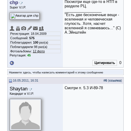
chp
Посмотри еще где-то в НТП в
разделе РЦ.
Super V.I.P.
__________________
"Есть две бесконечные вещи -
вселенная и человеческая
глупость. Хотя, насчет
вселенной я сомневаюсь..." (С)
А.Эйнштейн
Регистрация: 18.04.2009
Сообщений:
575
Поблагодарил:
100
раз(а)
Поблагодарили 98 раз(а)
Фотоальбомы:
12 фото
Репутация:
45
0
Цитировать
Нажмите здесь, чтобы написать комментарий к этому сообщению
16.05.2011, 16:31
#
6
(
ссылка
)
Shaytan
Смотри п. 5.3 И-89-78
Кандидат в V.I.P.