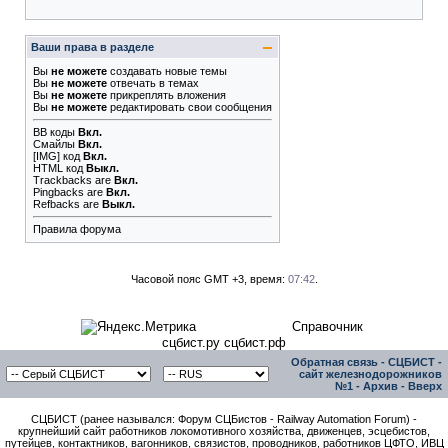
Ваши права в разделе
Вы
не можете
создавать новые темы
Вы
не можете
отвечать в темах
Вы
не можете
прикреплять вложения
Вы
не можете
редактировать свои сообщения
BB коды
Вкл.
Смайлы
Вкл.
[IMG]
код
Вкл.
HTML код
Выкл.
Trackbacks
are
Вкл.
Pingbacks
are
Вкл.
Refbacks
are
Выкл.
Правила форума
Часовой пояс GMT +3, время:
07:42
.
Справочник
сцбист.ру сцбист.рф
Обратная связь
-
СЦБИСТ -
сайт железнодорожников
№1
-
Архив
-
Вверх
СЦБИСТ (ранее назывался: Форум СЦБистов - Railway Automation Forum) -
крупнейший сайт работников локомотивного хозяйства, движенцев, эсцебистов,
путейцев, контактников, вагонников, связистов, проводников, работников ЦФТО, ИВЦ