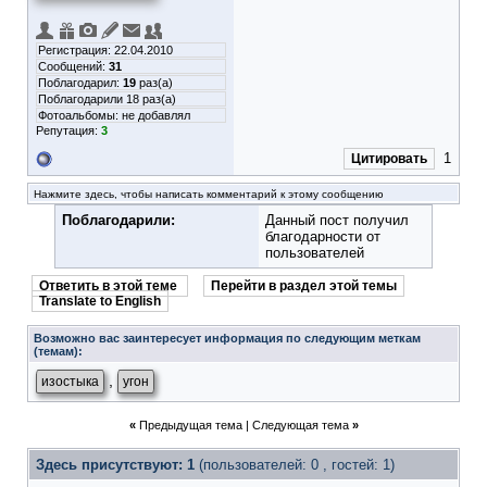
Регистрация: 22.04.2010
Сообщений:
31
Поблагодарил:
19
раз(а)
Поблагодарили 18 раз(а)
Фотоальбомы:
не добавлял
Репутация:
3
1
Цитировать
Нажмите здесь, чтобы написать комментарий к этому сообщению
Поблагодарили:
Данный пост получил
благодарности от
пользователей
Ответить в этой теме
Перейти в раздел этой темы
Translate to English
Возможно вас заинтересует информация по следующим меткам
(темам):
,
изостыка
угон
«
Предыдущая тема
|
Следующая тема
»
Здесь присутствуют: 1
(пользователей: 0 , гостей: 1)