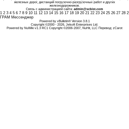
железных дорог, дистанций погрузочно-разгрузочных работ и других
железнодорожников.
Связь с администрацией сайта:
admin@scbist.com
1
2
3
4
5
6
7
8
9
10
11
12
13
14
15
16
17
18
19
20
21
22
23
24
25
26
27
28
2
ГРАМ Мессенджер
Powered by vBulletin® Version 3.8.1
Copyright ©2000 - 2026, Jelsoft Enterprises Ltd.
Powered by NuWiki v1.3 RC1 Copyright ©2006-2007, NuHit, LLC Перевод: zCarot