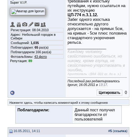
требования к изостыку
Super V.I.P.
путейцам, нужно ссылаться на
их инструкцию
ЦП-774 п.3.1.12.
Забег одного изостыка
относительно другого
допускается - на прямых 5см,
Регистрация: 08.04.2010
на кривых - 5см плюс половина
Адрес: Небольшой городок в
стандартного укорочения
Сибири
рельса.
Сообщений:
1,035
__________________
Поблагодарил:
65
раз(а)
Каждому человеку
Поблагодарили 166 раз(а)
свойственно ошибаться, но
Фотоальбомы:
43 фото
никому, кроме глупца, не
Репутация:
89
свойственно упорствовать в
ошибке
.
Аристотель - (384 -322 гг. до н. э.)
Последний раз редактировалось
Igorun; 16.05.2011 в
13:17
.
0
Цитировать
Нажмите здесь, чтобы написать комментарий к этому сообщению
Поблагодарили:
Данный пост получил
благодарности от
пользователей
16.05.2011, 14:11
#
5
(
ссылка
)