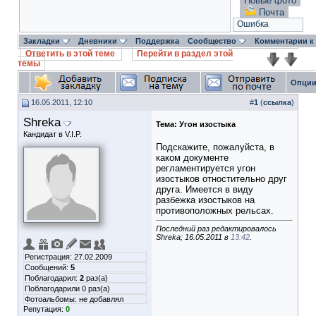
Новые фото
Почта
Ошибка
Закладки
Дневники
Поддержка
Сообщество
Комментарии к
Ответить в этой теме
Перейти в раздел этой
темы
Опции
16.05.2011, 12:10
#
1
(
ссылка
)
Shreka
Тема:
Угон изостыка
Кандидат в V.I.P.
Подскажите, пожалуйста, в
каком документе
регламентируется угон
изостыков отностительно друг
друга. Имеется в виду
разбежка изостыков на
противоположных рельсах.
Последний раз редактировалось
Shreka; 16.05.2011 в
13:42
.
Регистрация: 27.02.2009
Сообщений:
5
Поблагодарил:
2
раз(а)
Поблагодарили 0 раз(а)
Фотоальбомы:
не добавлял
Репутация:
0