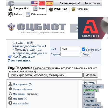
Забыл пароль?
Регистрация
Балуев Н.Н.
Фото
РЖДТьюб
Дневники
Файлы
Объявления
СЦБИСТ - сайт
железнодорожников №1
Имя
>
Помощь студентам,
Запомнить?
аспирантам, учащимся
>
Пароль
Ищу/Предлагаю
Угон изостыка
Ищу/Предлагаю
Создайте тему
в этом разделе с описанием вашего
задания - и вам помогут!
Форумы
Моя страница
(
?
)
Фотогалерея
Новые сообщения
Студенту
Дороги
Мои файлы
(
загрузить
)
Группы
(
+
)
Мои фото
Помощь
Мои настройки
Календарь