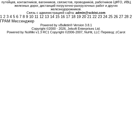
путейцев, контактников, вагонников, связистов, проводников, работников ЦФТО, ИВЦ
железных дорог, дистанций погрузочно-разгрузочных работ и других
железнодорожников.
Связь с администрацией сайта:
admin@scbist.com
1
2
3
4
5
6
7
8
9
10
11
12
13
14
15
16
17
18
19
20
21
22
23
24
25
26
27
28
2
ГРАМ Мессенджер
Powered by vBulletin® Version 3.8.1
Copyright ©2000 - 2026, Jelsoft Enterprises Ltd.
Powered by NuWiki v1.3 RC1 Copyright ©2006-2007, NuHit, LLC Перевод: zCarot