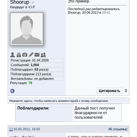
Shoorup
Это пример.
Кандидат в V.I.P.
Последний раз редактировалось
Shoorup; 30.09.2013 в
09:41
.
Регистрация: 01.04.2009
Сообщений:
1,004
Поблагодарил:
63
раз(а)
Поблагодарили 213 раз(а)
Фотоальбомы:
не добавлял
Репутация:
79
0
Цитировать
Нажмите здесь, чтобы написать комментарий к этому сообщению
Поблагодарили:
Данный пост получил
благодарности от
пользователей
16.05.2011, 16:02
#
5
(
ссылка
)
а того, что я хотел увидеть и