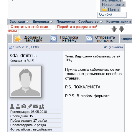
Календарь
Новые фото
Почта
Ошибка
Закладки
Дневники
Поддержка
Сообщество
Комментарии к
Ответить в этой теме
Перейти в раздел этой
темы
Опции
16.05.2011, 11:00
#
1
(
ссылка
)
sda_dmitri
Тема:
Ищу схему кабельных сетей
ТРЦ
Кандидат в V.I.P.
Нужна схема кабельных сетей
тональных рельсовых цепей на
станции.
P.S. ПОЖАЛУЙСТА
P.P.S. В любом формате
Регистрация: 03.05.2010
Сообщений:
15
Поблагодарил:
17
раз(а)
Поблагодарили 2 раз(а)
Фотоальбомы:
не добавлял