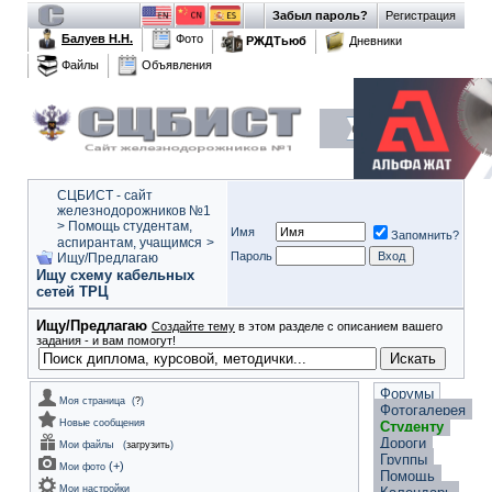
Забыл пароль?
Регистрация
Балуев Н.Н.
Фото
РЖДТьюб
Дневники
Файлы
Объявления
СЦБИСТ - сайт
железнодорожников №1
>
Помощь студентам,
Имя
Запомнить?
аспирантам, учащимся
>
Пароль
Ищу/Предлагаю
Ищу схему кабельных
сетей ТРЦ
Ищу/Предлагаю
Создайте тему
в этом разделе с описанием вашего
задания - и вам помогут!
Форумы
Моя страница
(
?
)
Фотогалерея
Новые сообщения
Студенту
Дороги
Мои файлы
(
загрузить
)
Группы
(
+
)
Мои фото
Помощь
Мои настройки