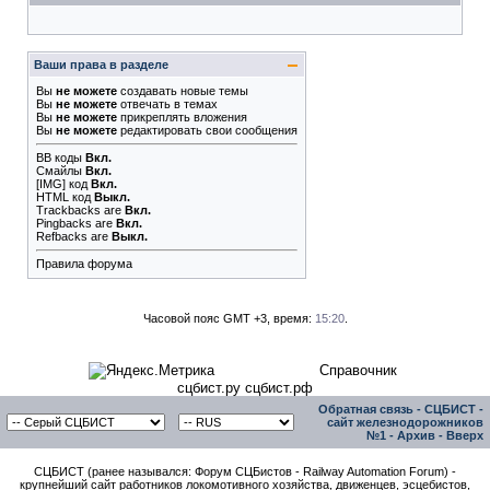
Ваши права в разделе
Вы
не можете
создавать новые темы
Вы
не можете
отвечать в темах
Вы
не можете
прикреплять вложения
Вы
не можете
редактировать свои сообщения
BB коды
Вкл.
Смайлы
Вкл.
[IMG]
код
Вкл.
HTML код
Выкл.
Trackbacks
are
Вкл.
Pingbacks
are
Вкл.
Refbacks
are
Выкл.
Правила форума
Часовой пояс GMT +3, время:
15:20
.
Справочник
сцбист.ру сцбист.рф
Обратная связь
-
СЦБИСТ -
сайт железнодорожников
№1
-
Архив
-
Вверх
СЦБИСТ (ранее назывался: Форум СЦБистов - Railway Automation Forum) -
крупнейший сайт работников локомотивного хозяйства, движенцев, эсцебистов,