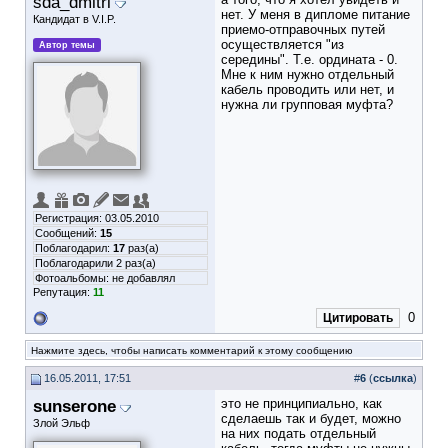
sda_dmitri
нет. У меня в дипломе питание
Кандидат в V.I.P.
приемо-отправочных путей
осуществляется "из
Автор темы
середины". Т.е. ордината - 0.
Мне к ним нужно отдельный
кабель проводить или нет, и
нужна ли групповая муфта?
Регистрация: 03.05.2010
Сообщений:
15
Поблагодарил:
17
раз(а)
Поблагодарили 2 раз(а)
Фотоальбомы:
не добавлял
Репутация:
11
0
Цитировать
Нажмите здесь, чтобы написать комментарий к этому сообщению
16.05.2011, 17:51
#
6
(
ссылка
)
sunserone
это не принципиально, как
сделаешь так и будет, можно
Злой Эльф
на них подать отдельный