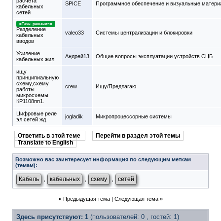
расчета
SPICE
Программное обеспечение и визуальные матер
кабельных
сетей
=Техн. решения=
Разделение
valeo33
Системы централизации и блокировки
кабельных
вводов
Усиление
Андрей13
Общие вопросы эксплуатации устройств СЦБ
кабельных жил
ищу
принципиальную
схему,схему
crew
Ищу/Предлагаю
работы
микросхемы
КР1108пп1.
Цифровые реле
jogladik
Микропроцессорные системы
эл.сетей жд
Ответить в этой теме
Перейти в раздел этой темы
Translate to English
Возможно вас заинтересует информация по следующим меткам
(темам):
,
,
,
Кабель
кабельных
схему
сетей
«
Предыдущая тема
|
Следующая тема
»
Здесь присутствуют: 1
(пользователей: 0 , гостей: 1)