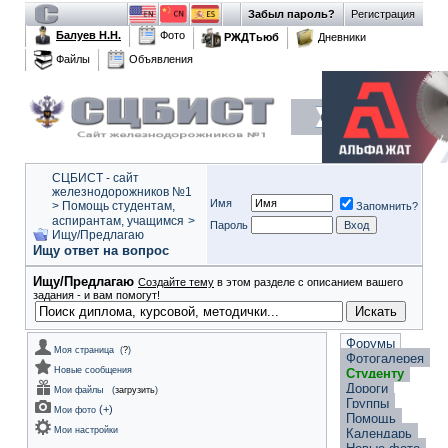
Забыл пароль?
Регистрация
Балуев Н.Н.
Фото
РЖДТьюб
Дневники
Файлы
Объявления
СЦБИСТ - сайт
железнодорожников №1
Имя
>
Помощь студентам,
Запомнить?
аспирантам, учащимся
>
Пароль
Ищу/Предлагаю
Ищу ответ на вопрос
Ищу/Предлагаю
Создайте тему
в этом разделе с описанием вашего
задания - и вам помогут!
Форумы
Моя страница
(
?
)
Фотогалерея
Новые сообщения
Студенту
Дороги
Мои файлы
(
загрузить
)
Группы
(
+
)
Мои фото
Помощь
Мои настройки
Календарь