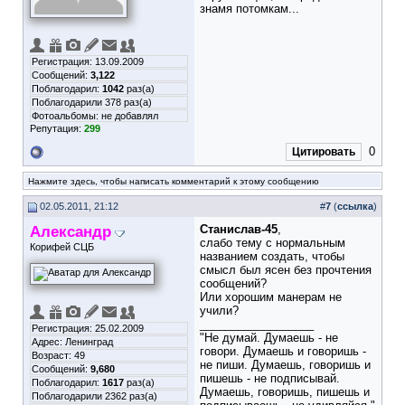
знамя потомкам...
Регистрация: 13.09.2009
Сообщений:
3,122
Поблагодарил:
1042
раз(а)
Поблагодарили 378 раз(а)
Фотоальбомы:
не добавлял
Репутация:
299
0
Цитировать
Нажмите здесь, чтобы написать комментарий к этому сообщению
02.05.2011, 21:12
#
7
(
ссылка
)
Александр
Станислав-45
,
слабо тему с нормальным
Корифей СЦБ
названием создать, чтобы
смысл был ясен без прочтения
сообщений?
Или хорошим манерам не
учили?
__________________
Регистрация: 25.02.2009
"Не думай. Думаешь - не
Адрес: Ленинград
говори. Думаешь и говоришь -
Возраст: 49
не пиши. Думаешь, говоришь и
Сообщений:
9,680
пишешь - не подписывай.
Поблагодарил:
1617
раз(а)
Думаешь, говоришь, пишешь и
Поблагодарили 2362 раз(а)