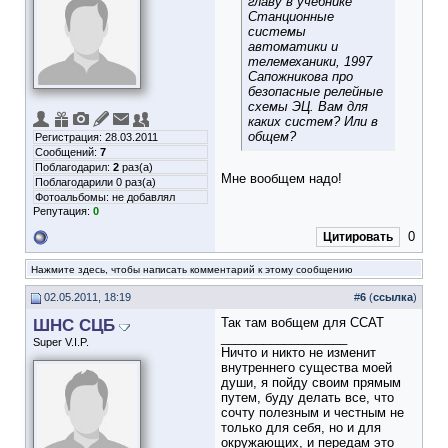
главу в учебнике
Станционные
системы
автоматики и
телемеханики, 1997
Сапожникова про
безопасные релейные
схемы ЭЦ. Вам для
каких систем? Или в
общем?
Регистрация: 28.03.2011
Сообщений:
7
Поблагодарил:
2
раз(а)
Мне вообщем надо!
Поблагодарили 0 раз(а)
Фотоальбомы:
не добавлял
Репутация:
0
0
Цитировать
Нажмите здесь, чтобы написать комментарий к этому сообщению
02.05.2011, 18:19
#
6
(
ссылка
)
ШНС СЦБ
Так там вобщем для ССАТ
__________________
Super V.I.P.
Ничто и никто не изменит
внутреннего существа моей
души, я пойду своим прямым
путем, буду делать все, что
сочту полезным и честным не
только для себя, но и для
окружающих, и передам это