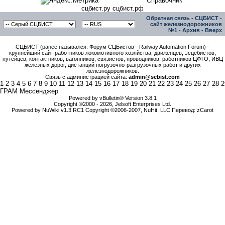
Справочник
сцбист.ру сцбист.рф
Обратная связь
-
СЦБИСТ -
сайт железнодорожников
№1
-
Архив
-
Вверх
СЦБИСТ (ранее назывался: Форум СЦБистов - Railway Automation Forum) -
крупнейший сайт работников локомотивного хозяйства, движенцев, эсцебистов,
путейцев, контактников, вагонников, связистов, проводников, работников ЦФТО, ИВЦ
железных дорог, дистанций погрузочно-разгрузочных работ и других
железнодорожников.
Связь с администрацией сайта:
admin@scbist.com
1
2
3
4
5
6
7
8
9
10
11
12
13
14
15
16
17
18
19
20
21
22
23
24
25
26
27
28
2
ГРАМ Мессенджер
Powered by vBulletin® Version 3.8.1
Copyright ©2000 - 2026, Jelsoft Enterprises Ltd.
Powered by NuWiki v1.3 RC1 Copyright ©2006-2007, NuHit, LLC Перевод: zCarot