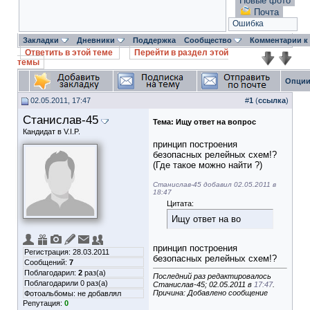
Новые фото
Почта
Ошибка
Закладки
Дневники
Поддержка
Сообщество
Комментарии к
Ответить в этой теме
Перейти в раздел этой
темы
Опции
02.05.2011, 17:47
#
1
(
ссылка
)
Станислав-45
Тема:
Ищу ответ на вопрос
Кандидат в V.I.P.
принцип построения
безопасных релейных схем!?
(Где такое можно найти ?)
Станислав-45 добавил 02.05.2011 в
18:47
Цитата:
Ищу ответ на во
принцип построения
Регистрация: 28.03.2011
безопасных релейных схем!?
Сообщений:
7
Поблагодарил:
2
раз(а)
Последний раз редактировалось
Поблагодарили 0 раз(а)
Станислав-45; 02.05.2011 в
17:47
.
Причина: Добавлено сообщение
Фотоальбомы:
не добавлял
Репутация:
0