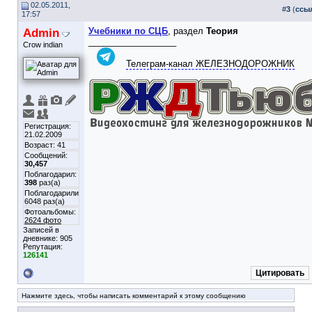
02.05.2011,
#
3
(
ссы
17:57
Admin
Учебники по СЦБ
, раздел
Теория
__________________
Crow indian
Телеграм-канал ЖЕЛЕЗНОДОРОЖНИК
Регистрация:
21.02.2009
Возраст: 41
Сообщений:
30,457
Поблагодарил:
398
раз(а)
Поблагодарили
6048 раз(а)
Фотоальбомы:
2624 фото
Записей в
дневнике:
905
Репутация:
126141
Цитировать
Нажмите здесь, чтобы написать комментарий к этому сообщению