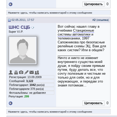
0
Цитировать
Нажмите здесь, чтобы написать комментарий к этому сообщению
02.05.2011, 17:57
#
2
(
ссылка
)
ШНС СЦБ
Вот сейчас нашел главу в
учебнике
Станционные
Super V.I.P.
системы автоматики
и
телемеханики, 1997
Сапожникова про безопасные
релейные схемы ЭЦ. Вам для
каких систем? Или в общем?
__________________
Ничто и никто не изменит
внутреннего существа моей
души, я пойду своим прямым
путем, буду делать все, что
сочту полезным и честным не
Регистрация: 13.09.2009
только для себя, но и для
Сообщений:
3,122
окружающих, и передам это
Поблагодарил:
1042
раз(а)
знамя потомкам...
Поблагодарили 378 раз(а)
Фотоальбомы:
не добавлял
Репутация:
299
0
Цитировать
Нажмите здесь, чтобы написать комментарий к этому сообщению