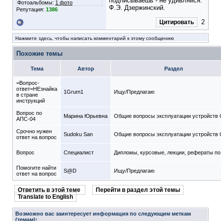
подписываешь - не удивляйся."
Фотоальбомы:
1 фото
Ф.Э. Дзержинский.
Репутация:
1386
2
Цитировать
Нажмите здесь, чтобы написать комментарий к этому сообщению
Похожие темы
Тема
Автор
Раздел
=Вопрос-
ответ=НЕзнайка
1Grum1
Ищу/Предлагаю
в стране
инструкций
Вопрос по
Марина Юрьевна
Общие вопросы эксплуатации устройств
АПС-04
Срочно нужен
Sudoku San
Общие вопросы эксплуатации устройств
ответ на вопрос
Вопрос
Специалист
Дипломы, курсовые, лекции, рефераты п
Помогите найти
S@D
Ищу/Предлагаю
ответ на вопрос
Ответить в этой теме
Перейти в раздел этой темы
Translate to English
Возможно вас заинтересует информация по следующим меткам
(темам):