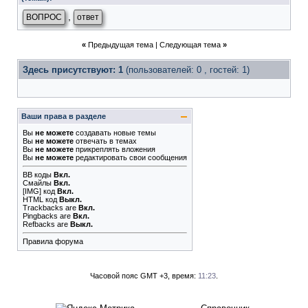
,
ВОПРОС
ответ
«
Предыдущая тема
|
Следующая тема
»
Здесь присутствуют: 1
(пользователей: 0 , гостей: 1)
Ваши права в разделе
Вы
не можете
создавать новые темы
Вы
не можете
отвечать в темах
Вы
не можете
прикреплять вложения
Вы
не можете
редактировать свои сообщения
BB коды
Вкл.
Смайлы
Вкл.
[IMG]
код
Вкл.
HTML код
Выкл.
Trackbacks
are
Вкл.
Pingbacks
are
Вкл.
Refbacks
are
Выкл.
Правила форума
Часовой пояс GMT +3, время:
11:23
.