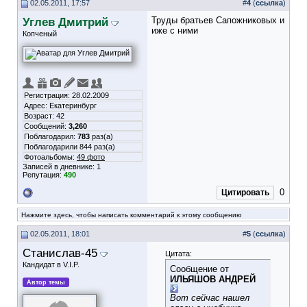
02.05.2011, 17:57
#
4
(
ссылка
)
Углев Дмитрий
Труды братьев Сапожниковых и
иже с ними
Копченый
Регистрация: 28.02.2009
Адрес: Екатеринбург
Возраст: 42
Сообщений:
3,260
Поблагодарил:
783
раз(а)
Поблагодарили 844 раз(а)
Фотоальбомы:
49 фото
Записей в дневнике:
1
Репутация:
490
0
Цитировать
Нажмите здесь, чтобы написать комментарий к этому сообщению
02.05.2011, 18:01
#
5
(
ссылка
)
Станислав-45
Цитата:
Кандидат в V.I.P.
Сообщение от
ИЛЬЯШОВ АНДРЕЙ
Автор темы
Вот сейчас нашел