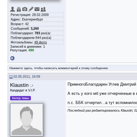
Регистрация: 28.02.2009
Адрес: Екатеринбург
Возраст: 42
Сообщений:
3,260
Поблагодарил:
783
раз(а)
Поблагодарили 844 раз(а)
Фотоальбомы:
49 фото
Записей в дневнике:
1
Репутация:
490
Нажмите здесь, чтобы написать комментарий к этому сообщению
02.05.2011, 16:59
Klaustin
ПримногоБлагодарен Углев Дмитрий
Кандидат в V.I.P.
А есть у кого мб уже отчерченные в 
Автор темы
п.с. ББК отчертил...а тут вспомнило
Последний раз редактировалось Klaustin; 0