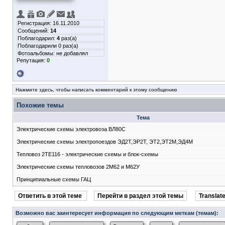
Регистрация: 16.11.2010
Сообщений:
14
Поблагодарил:
4
раз(а)
Поблагодарили 0 раз(а)
Фотоальбомы:
не добавлял
Репутация:
0
Нажмите здесь, чтобы написать комментарий к этому сообщению
Похожие темы
Тема
Электрические схемы электровоза ВЛ80С
Электрические схемы электропоездов ЭД2Т,ЭР2Т, ЭТ2,ЭТ2М,ЭД4М
Тепловоз 2ТЕ116 - электрические схемы и блок-схемы
Электрические схемы тепловозов 2М62 и М62У
Принципиальные схемы ГАЦ
Ответить в этой теме
Перейти в раздел этой темы
Translate
Возможно вас заинтересует информация по следующим меткам (темам):