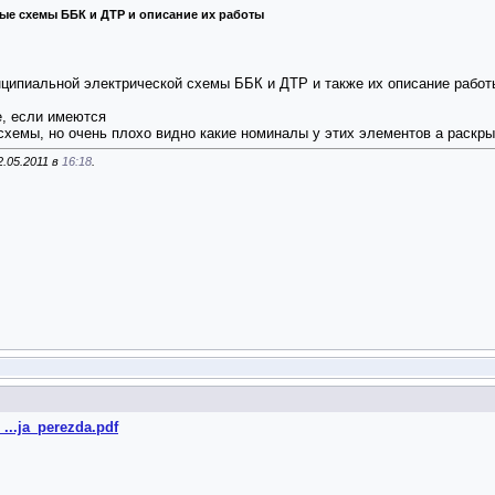
ые схемы ББК и ДТР и описание их работы
нципиальной электрической схемы ББК и ДТР и также их описание работы
е, если имеются
схемы, но очень плохо видно какие номиналы у этих элементов а раскр
2.05.2011 в
16:18
.
...ja_perezda.pdf