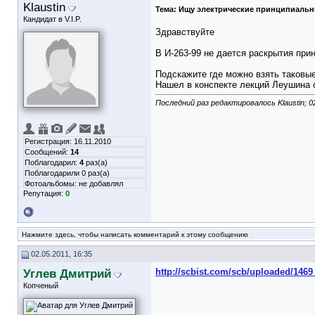
Klaustin
Тема:
Ищу электрические принципиальн
Кандидат в V.I.P.
Здравствуйте
В И-263-99 не дается раскрытия при
Подскажите где можно взять таковы
Нашел в конспекте лекций Леушина 
Последний раз редактировалось Klaustin; 0
Регистрация: 16.11.2010
Сообщений:
14
Поблагодарил:
4
раз(а)
Поблагодарили 0 раз(а)
Фотоальбомы:
не добавлял
Репутация:
0
Нажмите здесь, чтобы написать комментарий к этому сообщению
02.05.2011, 16:35
Углев Дмитрий
http://scbist.com/scb/uploaded/1469_
Копченый