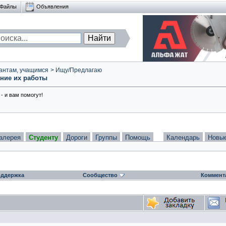
Файлы
Объявления
антам, учащимся
>
Ищу/Предлагаю
ние их работы
- и вам помогут!
алерея
Студенту
Дороги
Группы
Помощь
Календарь
Новы
ддержка
Сообщество
Коммент