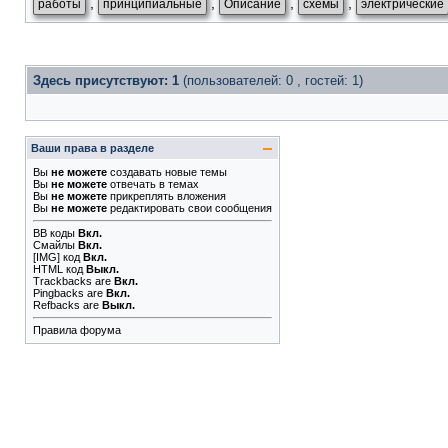
,
,
,
,
работы
принципиальные
Описание
схемы
электрические
Здесь присутствуют: 1
(пользователей: 0 , гостей: 1)
Ваши права в разделе
Вы
не можете
создавать новые темы
Вы
не можете
отвечать в темах
Вы
не можете
прикреплять вложения
Вы
не можете
редактировать свои сообщения
BB коды
Вкл.
Смайлы
Вкл.
[IMG]
код
Вкл.
HTML код
Выкл.
Trackbacks
are
Вкл.
Pingbacks
are
Вкл.
Refbacks
are
Выкл.
Правила форума