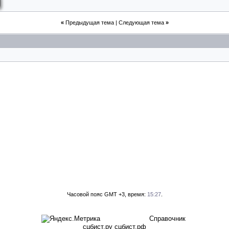
«
Предыдущая тема
|
Следующая тема
»
Часовой пояс GMT +3, время:
15:27
.
Справочник
сцбист.ру сцбист.рф