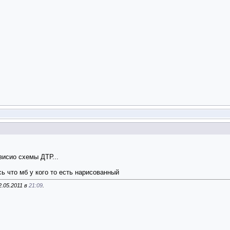
висио схемы ДТР...
сь что мб у кого то есть нарисованный
2.05.2011 в
21:09
.