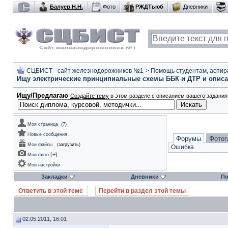
Балуев Н.Н.
Фото
РЖДТьюб
Дневники
СЦБИСТ - сайт железнодорожников №1
>
Помощь студентам, аспир
Ищу электрические принципиальные схемы ББК и ДТР и описа
Ищу/Предлагаю
Создайте тему
в этом разделе с описанием вашего задания 
Моя страница
(
?
)
Новые сообщения
Форумы
Фотог
Мои файлы
(
загрузить
)
Ошибка
(
+
)
Мои фото
Мои настройки
Закладки
Дневники
По
Ответить в этой теме
Перейти в раздел этой темы
02.05.2011, 16:01