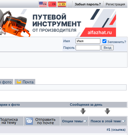
Забыл пароль?
Регистрация
Имя
Запомнить?
Пароль
е фото
Почта
арии к фото
Сообщения за день
Опции темы
Поиск в этой теме
#
1
(
ссылка
)