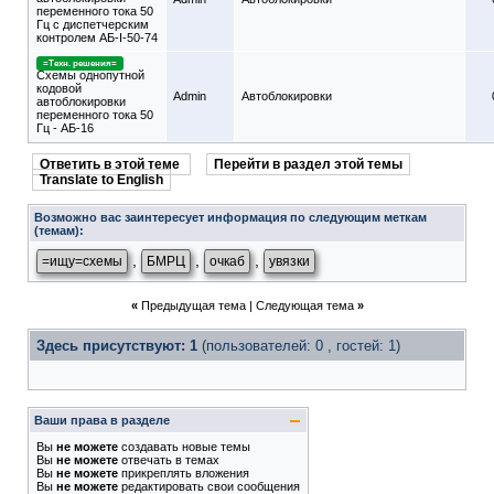
переменного тока 50
Гц с диспетчерским
контролем АБ-I-50-74
=Техн. решения=
Схемы однопутной
кодовой
Admin
Автоблокировки
автоблокировки
переменного тока 50
Гц - АБ-16
Ответить в этой теме
Перейти в раздел этой темы
Translate to English
Возможно вас заинтересует информация по следующим меткам
(темам):
,
,
,
=ищу=схемы
БМРЦ
очкаб
увязки
«
Предыдущая тема
|
Следующая тема
»
Здесь присутствуют: 1
(пользователей: 0 , гостей: 1)
Ваши права в разделе
Вы
не можете
создавать новые темы
Вы
не можете
отвечать в темах
Вы
не можете
прикреплять вложения
Вы
не можете
редактировать свои сообщения