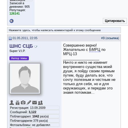
Записей в
дневнике:
905
Репутация:
126141
Цитировать
Нажмите здесь, чтобы написать комментарий к этому сообщению
01.05.2011, 22:05
#
3
(
ссылка
)
ШНС СЦБ
Совершенно верно!
Желательно с
БМРЦ
по
Super V.I.P.
МРЦ-13
__________________
Автор темы
Ничто и никто не изменит
внутреннего существа моей
души, я пойду своим прямым
путем, буду делать все, что
сочту полезным и честным не
только для себя, но и для
окружающих, и передам это
знамя потомкам...
Регистрация: 13.09.2009
Сообщений:
3,122
Поблагодарил:
1042
раз(а)
Поблагодарили 378 раз(а)
Фотоальбомы:
не добавлял