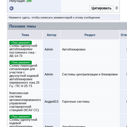
Репутация:
299
0
Цитировать
Нажмите здесь, чтобы написать комментарий к этому сообщению
Похожие темы
Тема
Автор
Раздел
Отв
=Техн. решения=
Схемы однопутной
автоблокировки
Admin
Автоблокировки
постоянного тока -
АБ-14-73
=Техн. решения=
Схемы переездной
сигнализации для
участков с
Admin
Системы централизации и блокировки
двухпутной кодовой
автоблокировки
переменного тока 25
Гц - ПС-II-25-73
Комплексная
система
автоматизированного
Андрей13
Горочные системы
управления
сортировочной
станцией (КСАУ СС)
=Техн. решения=
Схемы однопутной
кодовой
автоблокировки
Admin
Автоблокировки