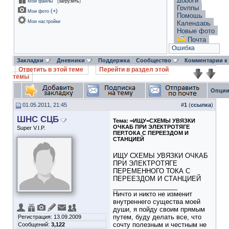
Дороги
Мои файлы
(
загрузить
)
Группы
(
+
)
Мои фото
Помощь
Мои настройки
Календарь
Новые фото
Почта
Ошибка
Закладки
Дневники
Поддержка
Сообщество
Комментарии к
Ответить в этой теме
Перейти в раздел этой
темы
Опции
01.05.2011, 21:45
#
1
(
ссылка
)
ШНС СЦБ
Тема:
=ИЩУ=СХЕМЫ УВЯЗКИ
ОЧКАБ ПРИ ЭЛЕКТРОТЯГЕ
Super V.I.P.
ПЕР.ТОКА С ПЕРЕЕЗДОМ И
СТАНЦИЕЙ
ИЩУ СХЕМЫ УВЯЗКИ ОЧКАБ
ПРИ ЭЛЕКТРОТЯГЕ
ПЕРЕМЕННОГО ТОКА С
ПЕРЕЕЗДОМ И СТАНЦИЕЙ
__________________
Ничто и никто не изменит
внутреннего существа моей
души, я пойду своим прямым
путем, буду делать все, что
Регистрация: 13.09.2009
сочту полезным и честным не
Сообщений:
3,122