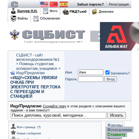
Забыл пароль?
Регистрация
Балуев Н.Н.
Фото
РЖДТьюб
Дневники
Файлы
Объявления
СЦБИСТ - сайт
железнодорожников №1
>
Помощь студентам,
аспирантам, учащимся
>
Имя
Ищу/Предлагаю
Запомнить?
=ИЩУ=СХЕМЫ УВЯЗКИ
Пароль
ОЧКАБ ПРИ
ЭЛЕКТРОТЯГЕ ПЕР.ТОКА
С ПЕРЕЕЗДОМ И
СТАНЦИЕЙ
Ищу/Предлагаю
Создайте тему
в этом разделе с описанием вашего
задания - и вам помогут!
Форумы
Моя страница
(
?
)
Фотогалерея
Новые сообщения
Студенту