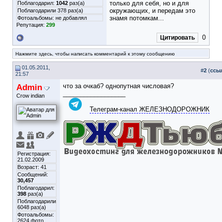
только для себя, но и для
Поблагодарил:
1042
раз(а)
окружающих, и передам это
Поблагодарили 378 раз(а)
знамя потомкам...
Фотоальбомы:
не добавлял
Репутация:
299
0
Цитировать
Нажмите здесь, чтобы написать комментарий к этому сообщению
01.05.2011,
#
2
(
ссы
21:57
Admin
что за очкаб? однопутная числовая?
__________________
Crow indian
Телеграм-канал ЖЕЛЕЗНОДОРОЖНИК
Регистрация:
21.02.2009
Возраст: 41
Сообщений:
30,457
Поблагодарил:
398
раз(а)
Поблагодарили
6048 раз(а)
Фотоальбомы:
2624 фото