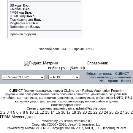
BB коды
Вкл.
Смайлы
Вкл.
[IMG]
код
Вкл.
HTML код
Выкл.
Trackbacks
are
Вкл.
Pingbacks
are
Вкл.
Refbacks
are
Выкл.
Правила форума
Часовой пояс GMT +3, время:
13:38
.
Справочник
сцбист.ру сцбист.рф
Обратная связь
-
СЦБИСТ -
сайт железнодорожников
№1
-
Архив
-
Вверх
СЦБИСТ (ранее назывался: Форум СЦБистов - Railway Automation Forum) -
крупнейший сайт работников локомотивного хозяйства, движенцев, эсцебистов,
путейцев, контактников, вагонников, связистов, проводников, работников ЦФТО, ИВЦ
железных дорог, дистанций погрузочно-разгрузочных работ и других
железнодорожников.
Связь с администрацией сайта:
admin@scbist.com
1
2
3
4
5
6
7
8
9
10
11
12
13
14
15
16
17
18
19
20
21
22
23
24
25
26
27
28
2
ГРАМ Мессенджер
Powered by vBulletin® Version 3.8.1
Copyright ©2000 - 2026, Jelsoft Enterprises Ltd.
Powered by NuWiki v1.3 RC1 Copyright ©2006-2007, NuHit, LLC Перевод: zCarot