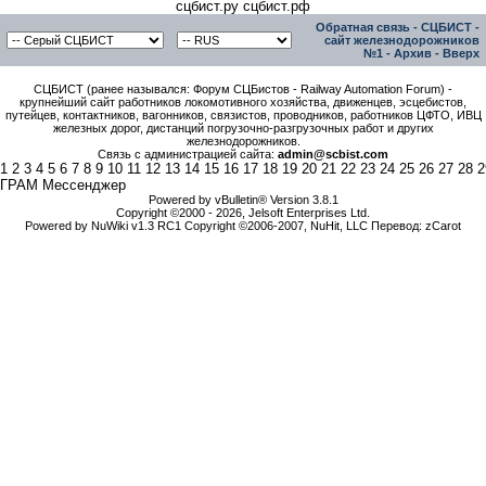
сцбист.ру сцбист.рф
Обратная связь
-
СЦБИСТ -
сайт железнодорожников
№1
-
Архив
-
Вверх
СЦБИСТ (ранее назывался: Форум СЦБистов - Railway Automation Forum) -
крупнейший сайт работников локомотивного хозяйства, движенцев, эсцебистов,
путейцев, контактников, вагонников, связистов, проводников, работников ЦФТО, ИВЦ
железных дорог, дистанций погрузочно-разгрузочных работ и других
железнодорожников.
Связь с администрацией сайта:
admin@scbist.com
1
2
3
4
5
6
7
8
9
10
11
12
13
14
15
16
17
18
19
20
21
22
23
24
25
26
27
28
2
ГРАМ Мессенджер
Powered by vBulletin® Version 3.8.1
Copyright ©2000 - 2026, Jelsoft Enterprises Ltd.
Powered by NuWiki v1.3 RC1 Copyright ©2006-2007, NuHit, LLC Перевод: zCarot