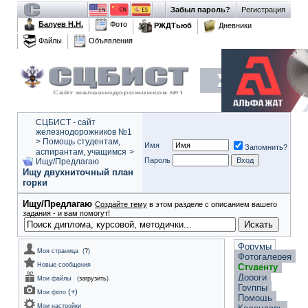
Забыл пароль?
Регистрация
Балуев Н.Н.
Фото
РЖДТьюб
Дневники
Файлы
Объявления
СЦБИСТ - сайт
железнодорожников №1
>
Помощь студентам,
Имя
Запомнить?
аспирантам, учащимся
>
Пароль
Ищу/Предлагаю
Ищу двухниточный план
горки
Ищу/Предлагаю
Создайте тему
в этом разделе с описанием вашего
задания - и вам помогут!
Форумы
Моя страница
(
?
)
Фотогалерея
Новые сообщения
Студенту
Дороги
Мои файлы
(
загрузить
)
Группы
(
+
)
Мои фото
Помощь
Мои настройки