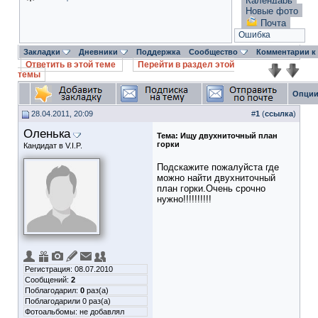
Календарь
Новые фото
Почта
Ошибка
Закладки
Дневники
Поддержка
Сообщество
Комментарии к
Ответить в этой теме
Перейти в раздел этой
темы
Опции
28.04.2011, 20:09
#
1
(
ссылка
)
Оленька
Тема:
Ищу двухниточный план
горки
Кандидат в V.I.P.
Подскажите пожалуйста где
можно найти двухниточный
план горки.Очень срочно
нужно!!!!!!!!!!
Регистрация: 08.07.2010
Сообщений:
2
Поблагодарил:
0
раз(а)
Поблагодарили 0 раз(а)
Фотоальбомы:
не добавлял