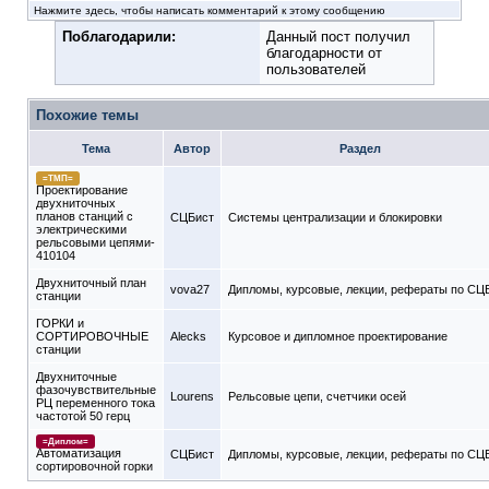
Нажмите здесь, чтобы написать комментарий к этому сообщению
Поблагодарили:
Данный пост получил
благодарности от
пользователей
Похожие темы
Тема
Автор
Раздел
=ТМП=
Проектирование
двухниточных
планов станций с
СЦБист
Системы централизации и блокировки
электрическими
рельсовыми цепями-
410104
Двухниточный план
vova27
Дипломы, курсовые, лекции, рефераты по СЦ
станции
ГОРКИ и
СОРТИРОВОЧНЫЕ
Alecks
Курсовое и дипломное проектирование
станции
Двухниточные
фазочувствительные
Lourens
Рельсовые цепи, счетчики осей
РЦ переменного тока
частотой 50 герц
=Диплом=
Автоматизация
СЦБист
Дипломы, курсовые, лекции, рефераты по СЦ
сортировочной горки