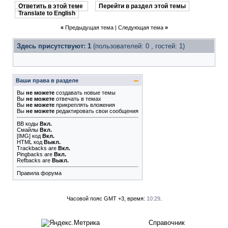
Ответить в этой теме
Перейти в раздел этой темы
Translate to English
«
Предыдущая тема
|
Следующая тема
»
Здесь присутствуют: 1
(пользователей: 0 , гостей: 1)
Ваши права в разделе
Вы
не можете
создавать новые темы
Вы
не можете
отвечать в темах
Вы
не можете
прикреплять вложения
Вы
не можете
редактировать свои сообщения
BB коды
Вкл.
Смайлы
Вкл.
[IMG]
код
Вкл.
HTML код
Выкл.
Trackbacks
are
Вкл.
Pingbacks
are
Вкл.
Refbacks
are
Выкл.
Правила форума
Часовой пояс GMT +3, время:
10:29
.
Справочник