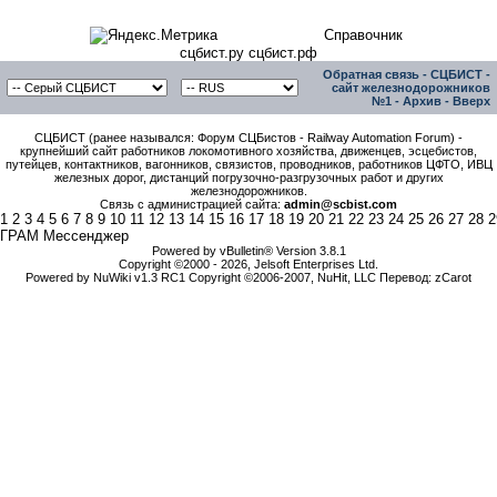
Справочник
сцбист.ру сцбист.рф
Обратная связь
-
СЦБИСТ -
сайт железнодорожников
№1
-
Архив
-
Вверх
СЦБИСТ (ранее назывался: Форум СЦБистов - Railway Automation Forum) -
крупнейший сайт работников локомотивного хозяйства, движенцев, эсцебистов,
путейцев, контактников, вагонников, связистов, проводников, работников ЦФТО, ИВЦ
железных дорог, дистанций погрузочно-разгрузочных работ и других
железнодорожников.
Связь с администрацией сайта:
admin@scbist.com
1
2
3
4
5
6
7
8
9
10
11
12
13
14
15
16
17
18
19
20
21
22
23
24
25
26
27
28
2
ГРАМ Мессенджер
Powered by vBulletin® Version 3.8.1
Copyright ©2000 - 2026, Jelsoft Enterprises Ltd.
Powered by NuWiki v1.3 RC1 Copyright ©2006-2007, NuHit, LLC Перевод: zCarot