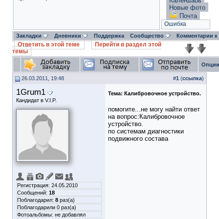
Календарь
Новые фото
Почта
Ошибка
Закладки
Дневники
Поддержка
Сообщество
Комментарии к
Ответить в этой теме
Перейти в раздел этой
темы
Опции
26.03.2011, 19:48
#
1
(
ссылка
)
1Grum1
Тема:
Калибровочное устройство.
Кандидат в V.I.P.
помогите...не могу найти ответ
на вопрос:Калибровочное
устройство.
по системам диагностики
подвижного состава
Регистрация: 24.05.2010
Сообщений:
18
Поблагодарил:
8
раз(а)
Поблагодарили 0 раз(а)
Фотоальбомы:
не добавлял