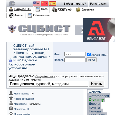
Забыл пароль?
Регистрация
Балуев Н.Н.
Фото
РЖДТьюб
Дневники
Файлы
Объявления
СЦБИСТ - сайт
железнодорожников №1
>
Помощь студентам,
Имя
Запомнить?
аспирантам, учащимся
>
Пароль
Ищу/Предлагаю
Калибровочное
устройство.
Ищу/Предлагаю
Создайте тему
в этом разделе с описанием вашего
задания - и вам помогут!
Форумы
Моя страница
(
?
)
Фотогалерея
Новые сообщения
Студенту
Дороги
Мои файлы
(
загрузить
)
Группы
(
+
)
Мои фото
Помощь
Мои настройки