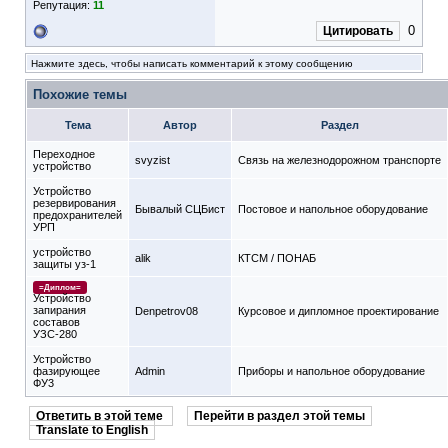
Репутация:
11
0
Цитировать
Нажмите здесь, чтобы написать комментарий к этому сообщению
Похожие темы
Тема
Автор
Раздел
Переходное
svyzist
Связь на железнодорожном транспорте
устройство
Устройство
резервирования
Бывалый СЦБист
Постовое и напольное оборудование
предохранителей
УРП
устройство
alik
КТСМ / ПОНАБ
защиты уз-1
=Диплом=
Устройство
запирания
Denpetrov08
Курсовое и дипломное проектирование
составов
УЗС-280
Устройство
фазирующее
Admin
Приборы и напольное оборудование
ФУ3
Ответить в этой теме
Перейти в раздел этой темы
Translate to English