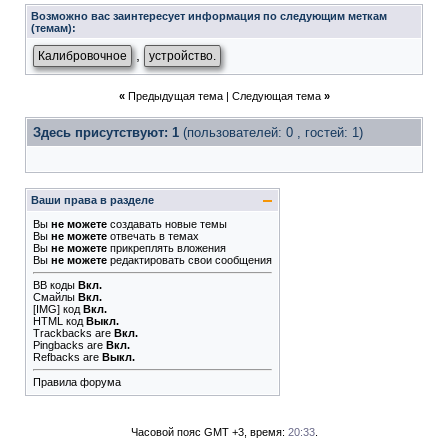
Возможно вас заинтересует информация по следующим меткам
(темам):
,
Калибровочное
устройство.
«
Предыдущая тема
|
Следующая тема
»
Здесь присутствуют: 1
(пользователей: 0 , гостей: 1)
Ваши права в разделе
Вы
не можете
создавать новые темы
Вы
не можете
отвечать в темах
Вы
не можете
прикреплять вложения
Вы
не можете
редактировать свои сообщения
BB коды
Вкл.
Смайлы
Вкл.
[IMG]
код
Вкл.
HTML код
Выкл.
Trackbacks
are
Вкл.
Pingbacks
are
Вкл.
Refbacks
are
Выкл.
Правила форума
Часовой пояс GMT +3, время:
20:33
.