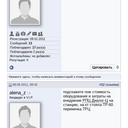
Регистрация: 09.01.2011
Сообщений:
13
Поблагодарил:
17
раз(а)
Поблагодарили 2 раз(а)
Фотоальбомы:
не добавлял
Репутация:
0
0
Цитировать
Нажмите здесь, чтобы написать комментарий к этому сообщению
08.06.2011, 09:42
#
12
(
ссылка
)
alena_z
подскажите пож стоимость
оборудования и затраты на
Кандидат в V.I.P.
внедрение
РПЦ
Диалог-Ц
на
станцию, на кт стояла ТР-60.
переменка.ТРЦ