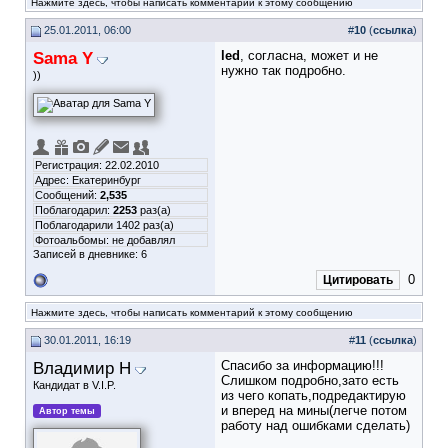
Нажмите здесь, чтобы написать комментарий к этому сообщению
25.01.2011, 06:00
#
10
(
ссылка
)
Sama Y
led
, согласна, может и не
нужно так подробно.
))
Регистрация: 22.02.2010
Адрес: Екатеринбург
Сообщений:
2,535
Поблагодарил:
2253
раз(а)
Поблагодарили 1402 раз(а)
Фотоальбомы:
не добавлял
Записей в дневнике:
6
0
Цитировать
Нажмите здесь, чтобы написать комментарий к этому сообщению
30.01.2011, 16:19
#
11
(
ссылка
)
Владимир Н
Спасибо за информацию!!!
Слишком подробно,зато есть
Кандидат в V.I.P.
из чего копать,подредактирую
и вперед на мины(легче потом
Автор темы
работу над ошибками сделать)