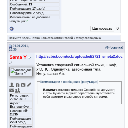
Регистрация: 09.01.2011
Сообщений:
13
Поблагодарил:
17
раз(а)
Поблагодарили 2 раз(а)
Фотоальбомы:
не добавлял
Репутация:
0
0
Цитировать
Нажмите здесь, чтобы написать комментарий к этому сообщению
24.01.2011,
#
6
(
ссылка
)
16:36
Sama Y
http://scbist.com/scb/uploaded/2721_smeta2.doc
))
Установка спаренной сигнальной точки, шкаф,
УКСПС. Однопутка, автономная тяга.
Импульсная АБ.
Комментарии к сообщению (репутация)
Василич
, положительно:
Спасибо за аргумент,
с этой бумагой в руках перестаёшь чувствовать
Регистрация:
себя идиотом в разговоре с особо хитрыми.
22.02.2010
Адрес:
Екатеринбург
Сообщений:
2,535
Поблагодарил:
2253
раз(а)
Поблагодарили