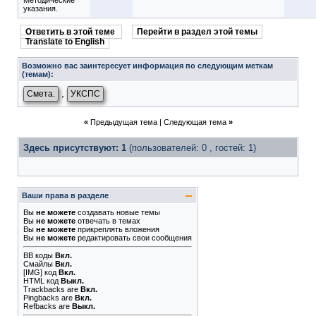
Методические
указания.
Ответить в этой теме
Перейти в раздел этой темы
Translate to English
Возможно вас заинтересует информация по следующим меткам
(темам):
,
Смета.
УКСПС
«
Предыдущая тема
|
Следующая тема
»
Здесь присутствуют: 1
(пользователей: 0 , гостей: 1)
Ваши права в разделе
Вы
не можете
создавать новые темы
Вы
не можете
отвечать в темах
Вы
не можете
прикреплять вложения
Вы
не можете
редактировать свои сообщения
BB коды
Вкл.
Смайлы
Вкл.
[IMG]
код
Вкл.
HTML код
Выкл.
Trackbacks
are
Вкл.
Pingbacks
are
Вкл.
Refbacks
are
Выкл.