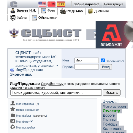
Забыл пароль?
Регистрация
Балуев Н.Н.
Фото
РЖДТьюб
Дневники
Файлы
Объявления
СЦБИСТ - сайт
железнодорожников №1
Имя
>
Помощь студентам,
Запомнить?
аспирантам, учащимся
>
Пароль
Ищу/Предлагаю
Экономика.
Ищу/Предлагаю
Создайте тему
в этом разделе с описанием вашего
задания - и вам помогут!
Форумы
Моя страница
(
?
)
Фотогалерея
Новые сообщения
Студенту
Дороги
Мои файлы
(
загрузить
)
Группы
(
+
)
Мои фото
Помощь
Мои настройки
Календарь