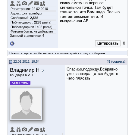
скину смету на перенос
сигнальной точки. Там будет
Регистрация: 22.02.2010
только то, что Вам надо. Только
Адрес: Екатеринбург
там автономная тяга. И
Сообщений:
2,535
импульсная АБ.
Поблагодарил:
2253
раз(а)
Поблагодарили 1402 раз(а)
Фотоальбомы:
не добавлял
Записей в дневнике:
6
0
Цитировать
Нажмите здесь, чтобы написать комментарий к этому сообщению
22.01.2011, 19:54
#
5
(
ссылка
)
Владимир Н
Cпасибо,подожду.Всёравно
уже запоздал ,а так будет от
Кандидат в V.I.P.
чего плясать!
Автор темы