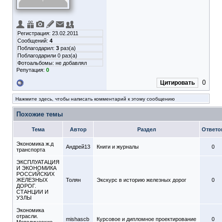
Регистрация: 23.02.2011
Сообщений:
4
Поблагодарил:
3
раз(а)
Поблагодарили 0 раз(а)
Фотоальбомы:
не добавлял
Репутация:
0
0
Цитировать
Нажмите здесь, чтобы написать комментарий к этому сообщению
Похожие темы
Тема
Автор
Раздел
Ответо
Экономика ж.д
Андрей13
Книги и журналы
0
транспорта
ЭКСПЛУАТАЦИЯ
И ЭКОНОМИКА
РОССИЙСКИХ
ЖЕЛЕЗНЫХ
Толян
Экскурс в историю железных дорог
0
ДОРОГ.
СТАНЦИИ И
УЗЛЫ
Экономика
отрасли.
mishascb
Курсовое и дипломное проектирование
0