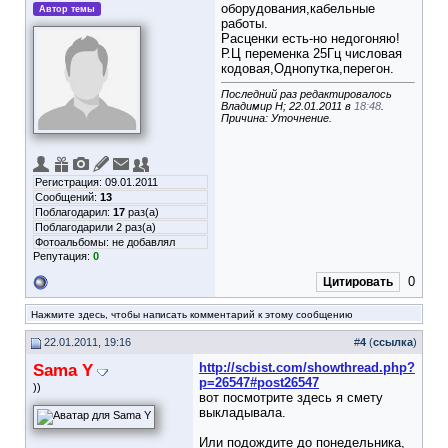
оборудования,кабельные
Автор темы
работы.
Расценки есть-но недогоняю!
Р.Ц переменка 25Гц числовая
кодовая,Однопутка,перегон.
Последний раз редактировалось
Владимир Н; 22.01.2011 в
18:48
.
Причина: Уточнение.
Регистрация: 09.01.2011
Сообщений:
13
Поблагодарил:
17
раз(а)
Поблагодарили 2 раз(а)
Фотоальбомы:
не добавлял
Репутация:
0
0
Цитировать
Нажмите здесь, чтобы написать комментарий к этому сообщению
22.01.2011, 19:16
#
4
(
ссылка
)
Sama Y
http://scbist.com/showthread.php?
p=26547#post26547
))
вот посмотрите здесь я смету
выкладывала.
Или подождите до понедельника,