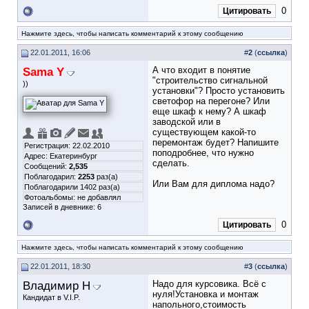
0
Цитировать
Нажмите здесь, чтобы написать комментарий к этому сообщению
22.01.2011, 16:06
#
2
(
ссылка
)
Sama Y
А что входит в понятие
"строительство сигнальной
))
установки"? Просто установить
светофор на перегоне? Или
еще шкаф к нему? А шкаф
заводской или в
существующем какой-то
перемонтаж будет? Напишите
Регистрация: 22.02.2010
поподробнее, что нужно
Адрес: Екатеринбург
сделать.
Сообщений:
2,535
Поблагодарил:
2253
раз(а)
Или Вам для диплома надо?
Поблагодарили 1402 раз(а)
Фотоальбомы:
не добавлял
Записей в дневнике:
6
0
Цитировать
Нажмите здесь, чтобы написать комментарий к этому сообщению
22.01.2011, 18:30
#
3
(
ссылка
)
Владимир Н
Надо для курсовика. Всё с
нуля!Установка и монтаж
Кандидат в V.I.P.
напольного,стоимость