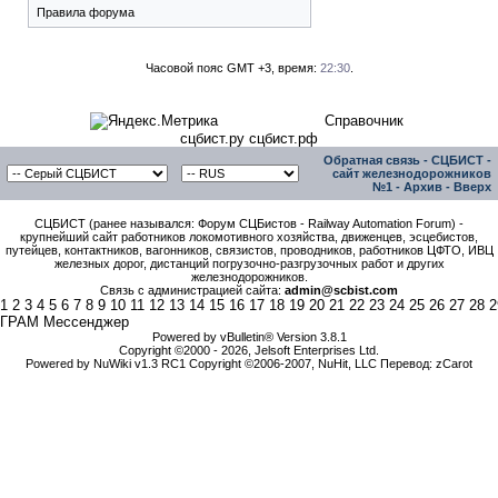
Правила форума
Часовой пояс GMT +3, время:
22:30
.
Справочник
сцбист.ру сцбист.рф
Обратная связь
-
СЦБИСТ -
сайт железнодорожников
№1
-
Архив
-
Вверх
СЦБИСТ (ранее назывался: Форум СЦБистов - Railway Automation Forum) -
крупнейший сайт работников локомотивного хозяйства, движенцев, эсцебистов,
путейцев, контактников, вагонников, связистов, проводников, работников ЦФТО, ИВЦ
железных дорог, дистанций погрузочно-разгрузочных работ и других
железнодорожников.
Связь с администрацией сайта:
admin@scbist.com
1
2
3
4
5
6
7
8
9
10
11
12
13
14
15
16
17
18
19
20
21
22
23
24
25
26
27
28
2
ГРАМ Мессенджер
Powered by vBulletin® Version 3.8.1
Copyright ©2000 - 2026, Jelsoft Enterprises Ltd.
Powered by NuWiki v1.3 RC1 Copyright ©2006-2007, NuHit, LLC Перевод: zCarot