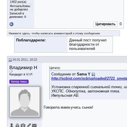
1402 раз(а)
Фотоальбомы:
не добавлял
Записей в
дневнике:
6
0
Цитировать
Нажмите здесь, чтобы написать комментарий к этому сообщению
Поблагодарили:
Данный пост получил
благодарности от
пользователей
24.01.2011, 18:22
Владимир Н
Цитата:
Сообщение от
Sama Y
Кандидат в V.I.P.
http://scbist.com/scb/uploaded/2721_smet
Автор темы
Установка спаренной сигнальной точки, 
УКСПС. Однопутка, автономная тяга.
Импульсная АБ.
Говорила мама-учись сынок!