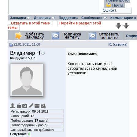
Новые фото
Почта
Ошибка
Закладки
Дневники
Поддержка
Сообщество
Комментарии к
Ответить в этой теме
Перейти в раздел этой
темы
Опции
22.01.2011, 11:08
#
1
(
ссылка
)
Владимир Н
Тема:
Экономика.
Кандидат в V.I.P.
Как составить смету на
строительство сигнальной
установки.
Регистрация: 09.01.2011
Сообщений:
13
Поблагодарил:
17
раз(а)
Поблагодарили 2 раз(а)
Фотоальбомы:
не добавлял
Репутация:
0