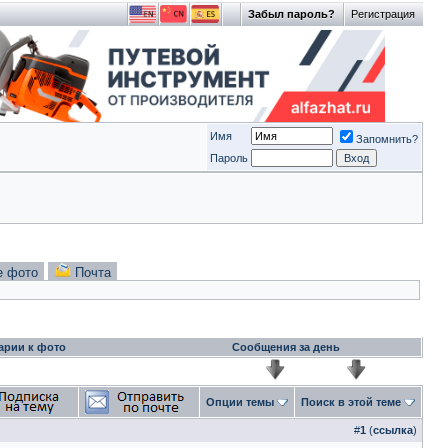
Забыл пароль?
Регистрация
Имя
Запомнить?
Пароль
е фото
Почта
арии к фото
Сообщения за день
Опции темы
Поиск в этой теме
#
1
(
ссылка
)