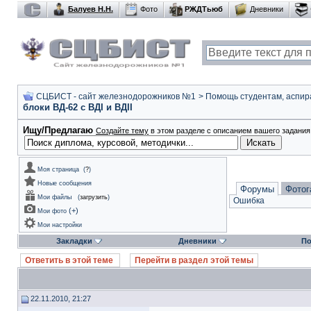
Балуев Н.Н.
Фото
РЖДТьюб
Дневники
СЦБИСТ - сайт железнодорожников №1
>
Помощь студентам, аспир
блоки ВД-62 с ВДI и ВДII
Ищу/Предлагаю
Создайте тему
в этом разделе с описанием вашего задания 
Моя страница
(
?
)
Новые сообщения
Форумы
Фотог
Мои файлы
(
загрузить
)
Ошибка
(
+
)
Мои фото
Мои настройки
Закладки
Дневники
По
Ответить в этой теме
Перейти в раздел этой темы
22.11.2010, 21:27