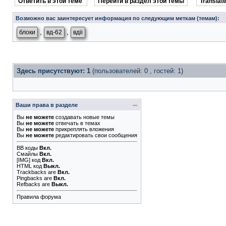
Ответить в этой теме
Перейти в раздел этой темы
Translate
Возможно вас заинтересует информация по следующим меткам (темам):
,
,
блоки
вд-62
вдii
Здесь присутствуют: 1
(пользователей: 0 , гостей: 1)
Ваши права в разделе
Вы
не можете
создавать новые темы
Вы
не можете
отвечать в темах
Вы
не можете
прикреплять вложения
Вы
не можете
редактировать свои сообщения
BB коды
Вкл.
Смайлы
Вкл.
[IMG]
код
Вкл.
HTML код
Выкл.
Trackbacks
are
Вкл.
Pingbacks
are
Вкл.
Refbacks
are
Выкл.
Правила форума