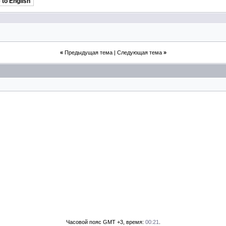
 to English
«
Предыдущая тема
|
Следующая тема
»
Часовой пояс GMT +3, время:
00:21
.