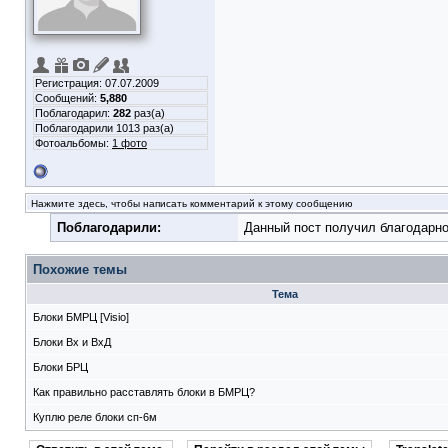
Регистрация: 07.07.2009
Сообщений:
5,880
Поблагодарил:
282
раз(а)
Поблагодарили 1013 раз(а)
Фотоальбомы:
1 фото
Нажмите здесь, чтобы написать комментарий к этому сообщению
Поблагодарили:
Данный пост получил благодарно
Похожие темы
Тема
Блоки БМРЦ [Visio]
Блоки Вх и ВхД
Блоки БРЦ
Как правильно расставлять блоки в БМРЦ?
Куплю реле блоки сп-6м