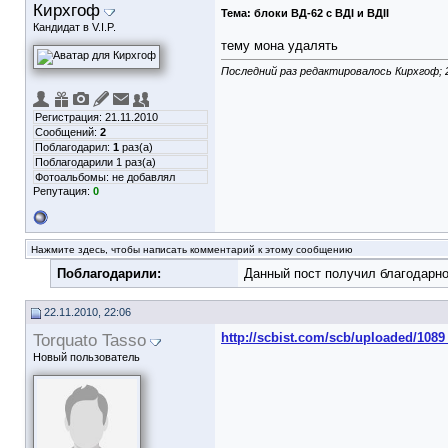
Кирхгоф
Тема:
блоки ВД-62 с ВДI и ВДII
Кандидат в V.I.P.
тему мона удалять
Последний раз редактировалось Кирхгоф; 2
Регистрация: 21.11.2010
Сообщений:
2
Поблагодарил:
1
раз(а)
Поблагодарили 1 раз(а)
Фотоальбомы:
не добавлял
Репутация:
0
Нажмите здесь, чтобы написать комментарий к этому сообщению
Поблагодарили:
Данный пост получил благодарно
22.11.2010, 22:06
Torquato Tasso
http://scbist.com/scb/uploaded/1089
Новый пользователь