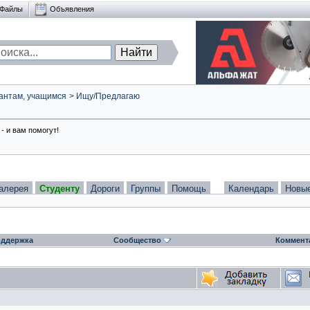
Файлы
Объявления
антам, учащимся
>
Ищу/Предлагаю
- и вам помогут!
алерея
Студенту
Дороги
Группы
Помощь
Календарь
Новы
ддержка
Сообщество
Коммент