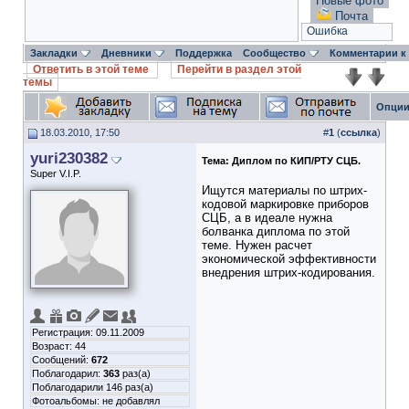
Новые фото
Почта
Ошибка
Закладки
Дневники
Поддержка
Сообщество
Комментарии к
Ответить в этой теме
Перейти в раздел этой
темы
Опции
18.03.2010, 17:50
#
1
(
ссылка
)
yuri230382
Тема:
Диплом по КИП/РТУ СЦБ.
Super V.I.P.
Ищутся материалы по штрих-
кодовой маркировке приборов
СЦБ, а в идеале нужна
болванка диплома по этой
теме. Нужен расчет
экономической эффективности
внедрения штрих-кодирования.
Регистрация: 09.11.2009
Возраст: 44
Сообщений:
672
Поблагодарил:
363
раз(а)
Поблагодарили 146 раз(а)
Фотоальбомы:
не добавлял