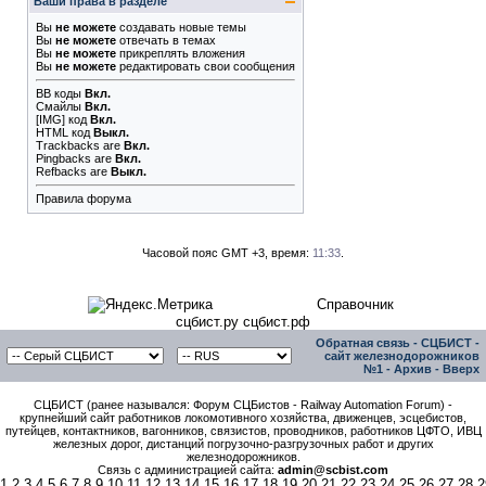
Ваши права в разделе
Вы
не можете
создавать новые темы
Вы
не можете
отвечать в темах
Вы
не можете
прикреплять вложения
Вы
не можете
редактировать свои сообщения
BB коды
Вкл.
Смайлы
Вкл.
[IMG]
код
Вкл.
HTML код
Выкл.
Trackbacks
are
Вкл.
Pingbacks
are
Вкл.
Refbacks
are
Выкл.
Правила форума
Часовой пояс GMT +3, время:
11:33
.
Справочник
сцбист.ру сцбист.рф
Обратная связь
-
СЦБИСТ -
сайт железнодорожников
№1
-
Архив
-
Вверх
СЦБИСТ (ранее назывался: Форум СЦБистов - Railway Automation Forum) -
крупнейший сайт работников локомотивного хозяйства, движенцев, эсцебистов,
путейцев, контактников, вагонников, связистов, проводников, работников ЦФТО, ИВЦ
железных дорог, дистанций погрузочно-разгрузочных работ и других
железнодорожников.
Связь с администрацией сайта:
admin@scbist.com
1
2
3
4
5
6
7
8
9
10
11
12
13
14
15
16
17
18
19
20
21
22
23
24
25
26
27
28
2