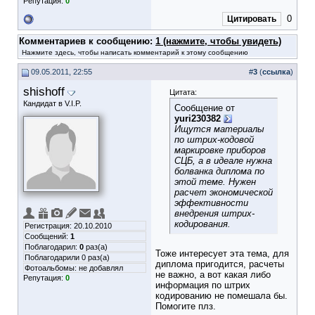
Репутация:
0
0
Цитировать
Комментариев к сообщению:
1 (нажмите, чтобы увидеть)
Нажмите здесь, чтобы написать комментарий к этому сообщению
09.05.2011, 22:55
#
3
(
ссылка
)
shishoff
Цитата:
Кандидат в V.I.P.
Сообщение от
yuri230382
Ищутся материалы
по штрих-кодовой
маркировке приборов
СЦБ, а в идеале нужна
болванка диплома по
этой теме. Нужен
расчет экономической
эффективности
внедрения штрих-
кодирования.
Регистрация: 20.10.2010
Сообщений:
1
Поблагодарил:
0
раз(а)
Тоже интересует эта тема, для
Поблагодарили 0 раз(а)
диплома пригодится, расчеты
Фотоальбомы:
не добавлял
не важно, а вот какая либо
Репутация:
0
информация по штрих
кодированию не помешала бы.
Помогите плз.