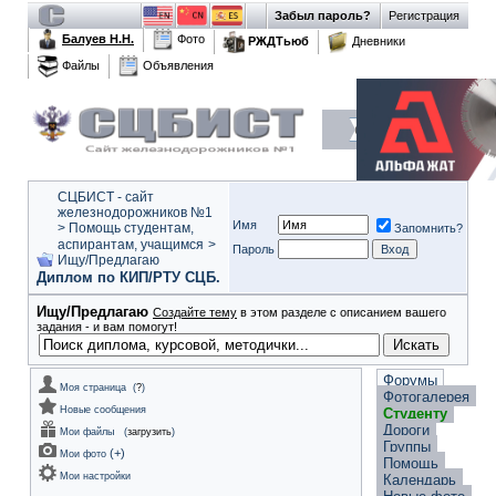
Забыл пароль?
Регистрация
Балуев Н.Н.
Фото
РЖДТьюб
Дневники
Файлы
Объявления
СЦБИСТ - сайт
железнодорожников №1
Имя
>
Помощь студентам,
Запомнить?
аспирантам, учащимся
>
Пароль
Ищу/Предлагаю
Диплом по КИП/РТУ СЦБ.
Ищу/Предлагаю
Создайте тему
в этом разделе с описанием вашего
задания - и вам помогут!
Форумы
Моя страница
(
?
)
Фотогалерея
Новые сообщения
Студенту
Дороги
Мои файлы
(
загрузить
)
Группы
(
+
)
Мои фото
Помощь
Мои настройки
Календарь