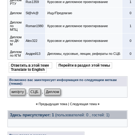
Диплом
Rus1359
Курсовое и дипломное проектирование
1
РТУ
Диплом
Sl@vk@
Ищу/Предлагаю
0
Диплом
по
Roman1980
Курсовое и дипломное проектирование
1
МПЦ
Диплом
по ДК-
Alex322
Курсовое и дипломное проектирование
0
М
Диплом
Андрей13
Дипломы, курсовые, лекции, рефераты по СЦБ
0
по КГМ
Ответить в этой теме
Перейти в раздел этой темы
Translate to English
Возможно вас заинтересует информация по следующим меткам
(темам):
,
,
кип/рту
СЦБ.
Диплом
«
Предыдущая тема
|
Следующая тема
»
Здесь присутствуют: 1
(пользователей: 0 , гостей: 1)