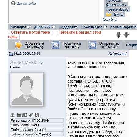
Помощь
Мои настройки
Календарь
Новые фото
Почта
Ошибка
Закладки
Дневники
Поддержка
Сообщество
Комментарии к
Ответить в этой теме
Перейти в раздел этой
темы
Опции
13.11.2009, 23:16
#
1
(
ссылка
)
Анонимный
Тема:
ПОНАБ, КТСМ. Требования,
установка, построение
Banned
"Системы контроля подвижного
состава (ПОНАБ, КТСМ).
Требования, установка,
построение" - вот такое
индивидуальное задание мне
дали к отчету по практике.
Конечно можно "схалтурить" и
"забить"... в итоге напишу
чушь... но как-то вышел я из
этого возраста хочется
Регистрация: 07.05.2009
написать по делу. Требования
Сообщений:
6,493
я конечно кое как напишу...
Поблагодарил:
0
раз(а)
установку думаю найду, а вот,
Поблагодарили 262 раз(а)
что имел ввиду препод под