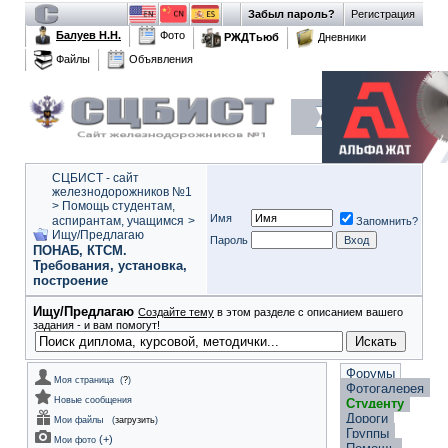
Забыл пароль?
Регистрация
Балуев Н.Н.
Фото
РЖДТьюб
Дневники
Файлы
Объявления
СЦБИСТ - сайт
железнодорожников №1
>
Помощь студентам,
Имя
аспирантам, учащимся
>
Запомнить?
Ищу/Предлагаю
Пароль
ПОНАБ, КТСМ.
Требования, установка,
построение
Ищу/Предлагаю
Создайте тему
в этом разделе с описанием вашего
задания - и вам помогут!
Форумы
Моя страница
(
?
)
Фотогалерея
Новые сообщения
Студенту
Дороги
Мои файлы
(
загрузить
)
Группы
(
+
)
Мои фото