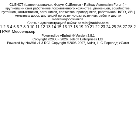
СЦБИСТ (ранее назывался: Форум СЦБистов - Railway Automation Forum) -
крупнейший сайт работников локомотивного хозяйства, движенцев, эсцебистов,
путейцев, контактников, вагонников, связистов, проводников, работников ЦФТО, ИВЦ
железных дорог, дистанций погрузочно-разгрузочных работ и других
железнодорожников.
Связь с администрацией сайта:
admin@scbist.com
1
2
3
4
5
6
7
8
9
10
11
12
13
14
15
16
17
18
19
20
21
22
23
24
25
26
27
28
2
ГРАМ Мессенджер
Powered by vBulletin® Version 3.8.1
Copyright ©2000 - 2026, Jelsoft Enterprises Ltd.
Powered by NuWiki v1.3 RC1 Copyright ©2006-2007, NuHit, LLC Перевод: zCarot