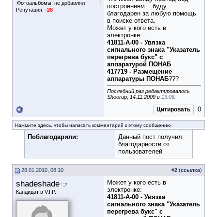
Фотоальбомы:
не добавлял
построением... буду
Репутация:
-28
благодарен за любую помощь
в поиске ответа.
Может у кого есть в
электронке:
41811-А-00 - Увязка
сигнального знака "Указатель
перегрева букс" с
аппаратурой ПОНАБ
417719 - Размещение
аппаратуры ПОНАБ
???
Последний раз редактировалось
Shoorup; 14.11.2009 в
13:06
.
0
Цитировать
Нажмите здесь, чтобы написать комментарий к этому сообщению
Поблагодарили:
Данный пост получил
благодарности от
пользователей
28.01.2010, 08:10
#
2
(
ссылка
)
shadeshade
Может у кого есть в
электронке:
Кандидат в V.I.P.
41811-А-00 - Увязка
сигнального знака "Указатель
перегрева букс" с