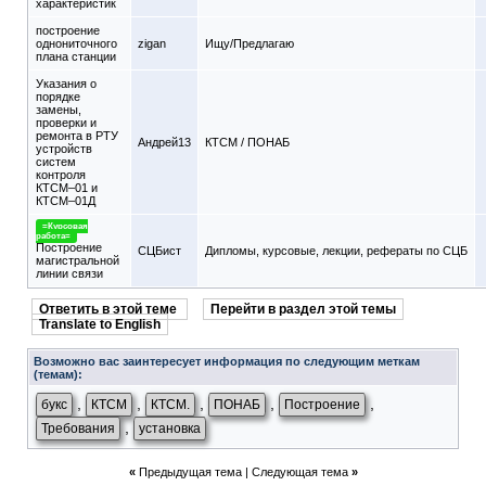
характеристик
построение
однониточного
zigan
Ищу/Предлагаю
плана станции
Указания о
порядке
замены,
проверки и
ремонта в РТУ
Андрей13
КТСМ / ПОНАБ
устройств
систем
контроля
КТСМ–01 и
КТСМ–01Д
=Курсовая
работа=
Построение
СЦБист
Дипломы, курсовые, лекции, рефераты по СЦБ
магистральной
линии связи
Ответить в этой теме
Перейти в раздел этой темы
Translate to English
Возможно вас заинтересует информация по следующим меткам
(темам):
,
,
,
,
,
букс
КТСМ
КТСМ.
ПОНАБ
Построение
,
Требования
установка
«
Предыдущая тема
|
Следующая тема
»