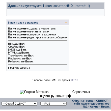
Здесь присутствуют: 1
(пользователей: 0 , гостей: 1)
Ваши права в разделе
Вы
не можете
создавать новые темы
Вы
не можете
отвечать в темах
Вы
не можете
прикреплять вложения
Вы
не можете
редактировать свои сообщения
BB коды
Вкл.
Смайлы
Вкл.
[IMG]
код
Вкл.
HTML код
Выкл.
Trackbacks
are
Вкл.
Pingbacks
are
Вкл.
Refbacks
are
Выкл.
Правила форума
Часовой пояс GMT +3, время:
06:13
.
Справочник
сцбист.ру сцбист.рф
Обратная связь
-
СЦБИСТ -
сайт железнодорожников
№1
-
Архив
-
Вверх