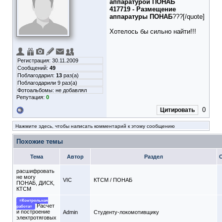
аппаратурой ПОНАБ
417719 - Размещение
аппаратуры ПОНАБ
???[/quote]
Хотелось бы сильно найти!!!
Регистрация: 30.11.2009
Сообщений:
49
Поблагодарил:
13
раз(а)
Поблагодарили 9 раз(а)
Фотоальбомы:
не добавлял
Репутация:
0
0
Цитировать
Нажмите здесь, чтобы написать комментарий к этому сообщению
Похожие темы
Тема
Автор
Раздел
расшифровать
не могу
VIC
КТСМ / ПОНАБ
ПОНАБ, ДИСК,
КТСМ
=Контрольная
Расчет
работа=
и построение
Admin
Студенту-локомотивщику
электротяговых