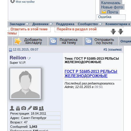
Мои настройки
Календарь
Новые фото
Почта
Ошибка
Закладки
Дневники
Поддержка
Сообщество
Комментарии к
Ответить в этой теме
Перейти в раздел этой
темы
Опции
12.01.2015, 09:07
#
1
(
ссылка
)
Reilion
Тема:
ГОСТ Р 51685-2013 РЕЛЬСЫ
ЖЕЛЕЗНОДОРОЖНЫЕ
Super V.I.P.
ГОСТ Р 51685-2013 РЕЛЬСЫ
ЖЕЛЕЗНОДОРОЖНЫЕ
Последний раз редактировалось
Admin; 12.01.2015 в
09:50
.
Регистрация: 18.04.2011
Адрес: Санкт-Петербург
Возраст: 47
Сообщений:
1,043