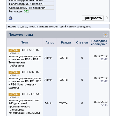
Поблагодарил:
540
раз(а)
Поблагодарили 419 раз(а)
Фотоальбомы:
не добавлял
Репутация:
332
0
Цитировать
Нажмите здесь, чтобы написать комментарий к этому сообщению
Похожие темы
Последнее
Тема
Автор
Раздел
Ответов
сообщение
ГОСТ 5876-82 -
=ГОСТ=
Рельсы
железнодорожные узкой
16.12.2012
Admin
ГОСТы
0
колеи типов Р18 и Р24.
22:47
Технические
требования
ГОСТ 6368-82 -
=ГОСТ=
Рельсы
железнодорожные узкой
16.12.2012
Admin
ГОСТы
0
колеи типов Р8, Р11, Р18
22:47
и Р24. Конструкция и
размеры
ГОСТ 7173-54 -
=ГОСТ=
Рельсы
железнодорожные типа
16.12.2012
Р43 для путей
Admin
ГОСТы
0
22:45
промышленного
транспорта.
Конструкция и размеры