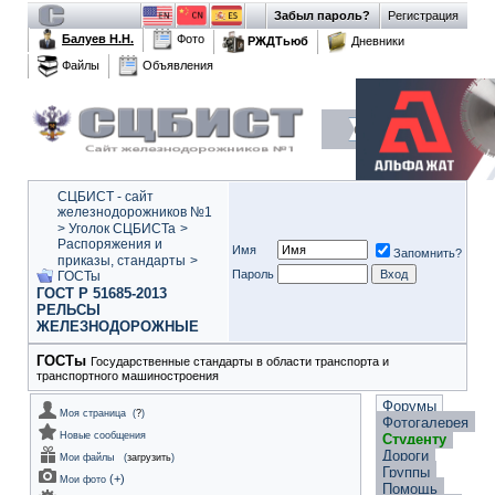
Забыл пароль?
Регистрация
Балуев Н.Н.
Фото
РЖДТьюб
Дневники
Файлы
Объявления
СЦБИСТ - сайт
железнодорожников №1
>
Уголок СЦБИСТа
>
Распоряжения и
Имя
Запомнить?
приказы, стандарты
>
Пароль
ГОСТы
ГОСТ Р 51685-2013
РЕЛЬСЫ
ЖЕЛЕЗНОДОРОЖНЫЕ
ГОСТы
Государственные стандарты в области транспорта и
транспортного машиностроения
Форумы
Моя страница
(
?
)
Фотогалерея
Новые сообщения
Студенту
Дороги
Мои файлы
(
загрузить
)
Группы
(
+
)
Мои фото
Помощь