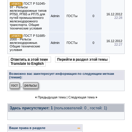
ГОСТ Р 51045-
=ГОСТ=
97 - Рельсы
железнодорожные типов
РП50, РП65 и РП75 для
16.12.2012
Admin
ГОСТы
0
путей промышленного
22:28
железнодорожного
транспорта. Общие
технические условия
ГОСТ Р 51685-
=ГОСТ=
2000 - Рельсы
16.12.2012
железнодорожные.
Admin
ГОСТы
0
22:27
Общие технические
условия
Ответить в этой теме
Перейти в раздел этой темы
Translate to English
Возможно вас заинтересует информация по следующим меткам
(темам):
,
гост
рельсы
«
Предыдущая тема
|
Следующая тема
»
Здесь присутствуют: 1
(пользователей: 0 , гостей: 1)
Ваши права в разделе