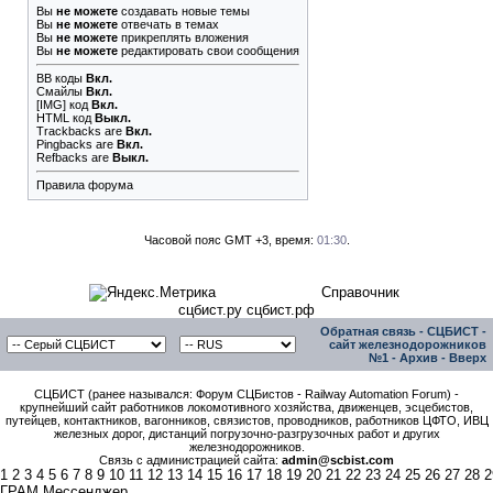
Вы
не можете
создавать новые темы
Вы
не можете
отвечать в темах
Вы
не можете
прикреплять вложения
Вы
не можете
редактировать свои сообщения
BB коды
Вкл.
Смайлы
Вкл.
[IMG]
код
Вкл.
HTML код
Выкл.
Trackbacks
are
Вкл.
Pingbacks
are
Вкл.
Refbacks
are
Выкл.
Правила форума
Часовой пояс GMT +3, время:
01:30
.
Справочник
сцбист.ру сцбист.рф
Обратная связь
-
СЦБИСТ -
сайт железнодорожников
№1
-
Архив
-
Вверх
СЦБИСТ (ранее назывался: Форум СЦБистов - Railway Automation Forum) -
крупнейший сайт работников локомотивного хозяйства, движенцев, эсцебистов,
путейцев, контактников, вагонников, связистов, проводников, работников ЦФТО, ИВЦ
железных дорог, дистанций погрузочно-разгрузочных работ и других
железнодорожников.
Связь с администрацией сайта:
admin@scbist.com
1
2
3
4
5
6
7
8
9
10
11
12
13
14
15
16
17
18
19
20
21
22
23
24
25
26
27
28
2
ГРАМ Мессенджер