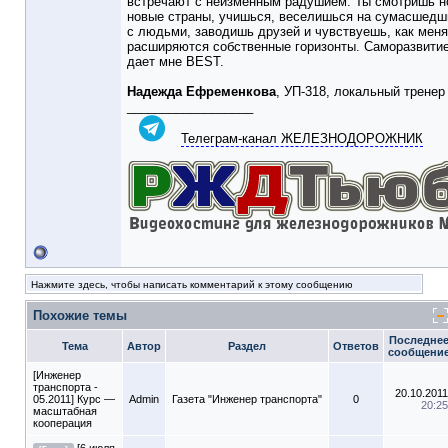
встречают с неизменным радушием. Ты смотришь н
новые страны, учишься, веселишься на сумасшедш
с людьми, заводишь друзей и чувствуешь, как мен
расширяются собственные горизонты. Саморазвитие 
дает мне BEST.
Надежда Ефременкова
, УП-318, локальный трене
__________________
Телеграм-канал ЖЕЛЕЗНОДОРОЖНИК
Нажмите здесь, чтобы написать комментарий к этому сообщению
Похожие темы
Последне
Тема
Автор
Раздел
Ответов
сообщени
[Инженер
транспорта -
20.10.2011
05.2011] Курс —
Admin
Газета "Инженер транспорта"
0
20:25
масштабная
кооперация