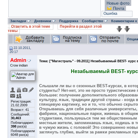
Новые фото
Почта
Ошибка
Закладки
Дневники
Поддержка
Сообщество
Комментарии к
Ответить в этой теме
Перейти в раздел этой
темы
Опции
22.10.2011,
20:17
Admin
Тема:
["Магистраль" - 09.2011] Незабываемый BEST- курс 
Crow indian
Незабываемый BEST- курс
Слышали ли вы о сезонных BEST-курсах, в кото
студенты? Нет-нет, это не просто туристические 
большее: получение дополнительного образован
культуру, язык, традиции другой страны - когда
Регистрация:
глянцевую картинку, но и то, что обычно скрыто 
21.02.2009
Открываешь для себя различные университеты,
Возраст: 41
фабрики, национальные парки, живешь в обще
Сообщений:
студентами, пользуешься тем же общественным 
30,463
местные жители, запоминаешь язык, ходишь в т
Поблагодарил:
398
раз(а)
в чужую жизнь с головой! Это совершенно новы
Поблагодарили
заглянуть глубже, выйти за рамки рекламных пр
6048 раз(а)