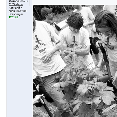
Фотоальбомы:
2624 фото
Записей в
дневнике:
906
Репутация:
126141