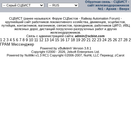
Обратная связь
-
СЦБИСТ -
сайт железнодорожников
№1
-
Архив
-
Вверх
СЦБИСТ (ранее назывался: Форум СЦБистов - Railway Automation Forum) -
крупнейший сайт работников локомотивного хозяйства, движенцев, эсцебистов,
путейцев, контактников, вагонников, связистов, проводников, работников ЦФТО, ИВЦ
железных дорог, дистанций погрузочно-разгрузочных работ и других
железнодорожников.
Связь с администрацией сайта:
admin@scbist.com
1
2
3
4
5
6
7
8
9
10
11
12
13
14
15
16
17
18
19
20
21
22
23
24
25
26
27
28
2
ГРАМ Мессенджер
Powered by vBulletin® Version 3.8.1
Copyright ©2000 - 2026, Jelsoft Enterprises Ltd.
Powered by NuWiki v1.3 RC1 Copyright ©2006-2007, NuHit, LLC Перевод: zCarot