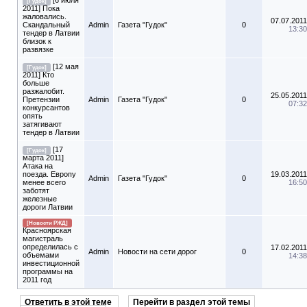
[6 июля
[Гудок]
2011] Пока
жаловались.
07.07.2011
Скандальный
Admin
Газета "Гудок"
0
13:30
тендер в Латвии
близок к
развязке
[12 мая
[Гудок]
2011] Кто
больше
разжалобит.
25.05.2011
Претензии
Admin
Газета "Гудок"
0
07:32
конкурсантов
опять
затягивают
тендер в Латвии
[17
[Гудок]
марта 2011]
Атака на
поезда. Европу
19.03.2011
Admin
Газета "Гудок"
0
менее всего
16:50
заботят
железные
дороги Латвии
[Новости РЖД]
Красноярская
магистраль
определилась с
17.02.2011
Admin
Новости на сети дорог
0
объемами
14:38
инвестиционной
программы на
2011 год
Ответить в этой теме
Перейти в раздел этой темы