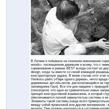
В Латвии я побывала на сезонном инженерном сорев
woods», посвященном деревьям и всему, что с ним
соревнование в рамках BEST всегда состоит из дву
design, когда ты вместе со своей командой решаеш
конструкторскую задачу. В моем случае этот этап з
Vienkocu parks («Парк одного дерева», нечто вроде
деревянных арт-объ-ектов, располагающийся на те
заповедника Гауя). Все эти дни наедине с природой 
(тенсегрити) -это одно из сравнительно новых напр
принцип конструктивной взаимосвязи, в которой ст
обеспечивается полной замкнутостью системы и ее
Элементы такой системы (чаще всего прямоугольн
между собой проволокой или другим материалом - 
модели. Они должны находиться в состоянии натяж