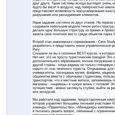
друг друга. Такие системы всегда выглядят очень н
будто бы висят в воздухе, над поверхностью земли
представляет возможность масштабирования констр
разрушения или разъединения элементов.
Наше задание состояло из двух этапов. На первом 
создавали небольшие модели тенсег-рити-структур,
делали одну большую структуру из бревен и провол
заняла свое почетное место среди объектов парка V
Второй этап инженерного соревнования - Case Stud
разработать и представить некое управленческое р
Ригу
Слышали ли вы о сезонных BEST-курсах, в которых
Нет-нет, это не просто туристические поездки! Это
дополнительного образования, полное погружение в 
другой страны - когда видишь не только глянцевую к
скрыто от глаз типичного туриста. Открываешь для
университеты, посещаешь музеи, фабрики, национа
общежитии вместе с обычными студентами, польз
транспортом, что и местные жители, запоминаешь я
магазины - «ныряешь» в чужую жизнь с головой! Эт
путешествия - можно заглянуть глубже, выйти за р
или экскурсий.
Мы работали над заданием, предоставленным компан
которая управляет большими лесными участками Л
команды «Правительство», «Менеджеры компании»,
и пытались решить вопрос, связанный с ограничени
определенной территории.