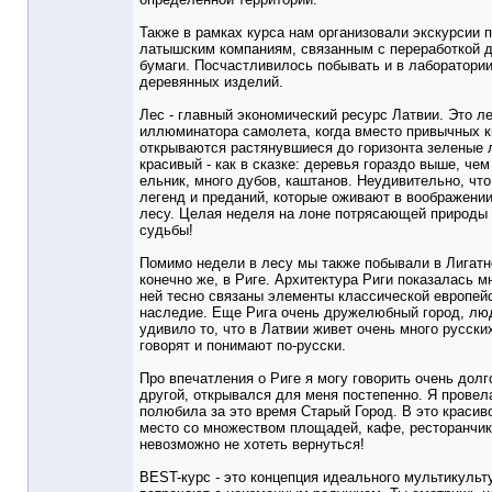
Также в рамках курса нам организовали экскурсии 
латышским компаниям, связанным с переработкой 
бумаги. Посчастливилось побывать и в лаборатори
деревянных изделий.
Лес - главный экономический ресурс Латвии. Это ле
иллюминатора самолета, когда вместо привычных к
открываются растянувшиеся до горизонта зеленые 
красивый - как в сказке: деревья гораздо выше, чем
ельник, много дубов, каштанов. Неудивительно, что
легенд и преданий, которые оживают в воображении
лесу. Целая неделя на лоне потрясающей природы 
судьбы!
Помимо недели в лесу мы также побывали в Лигатне
конечно же, в Риге. Архитектура Риги показалась м
ней тесно связаны элементы классической европейс
наследие. Еще Рига очень дружелюбный город, люд
удивило то, что в Латвии живет очень много русски
говорят и понимают по-русски.
Про впечатления о Риге я могу говорить очень долго
другой, открывался для меня постепенно. Я провел
полюбила за это время Старый Город. В это красив
место со множеством площадей, кафе, ресторанчи
невозможно не хотеть вернуться!
BEST-курс - это концепция идеального мультикульту