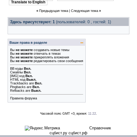
Translate to English
«
Предыдущая тема
|
Следующая тема
»
Здесь присутствуют: 1
(пользователей: 0 , гостей: 1)
Ваши права в разделе
Вы
не можете
создавать новые темы
Вы
не можете
отвечать в темах
Вы
не можете
прикреплять вложения
Вы
не можете
редактировать свои сообщения
BB коды
Вкл.
Смайлы
Вкл.
[IMG]
код
Вкл.
HTML код
Выкл.
Trackbacks
are
Вкл.
Pingbacks
are
Вкл.
Refbacks
are
Выкл.
Правила форума
Часовой пояс GMT +3, время:
11:22
.
Справочник
сцбист.ру сцбист.рф