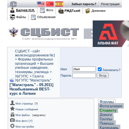
Забыл пароль?
Регистрация
Балуев Н.Н.
Фото
РЖДТьюб
Дневники
Файлы
Объявления
СЦБИСТ - сайт
железнодорожников №1
>
Форумы профильных
организаций
>
Высшие
учебные заведения,
Имя
Запомнить?
техникумы, училища
>
Пароль
УрГУПС
>
Газета
УрГУПС "Магистраль"
["Магистраль" - 09.2011]
Незабываемый BEST-
курс в Латвии
Форумы
Моя страница
(
?
)
Фотогалерея
Новые сообщения
Студенту
Дороги
Мои файлы
(
загрузить
)
Группы
(
+
)
Мои фото
Помощь
Мои настройки
Календарь