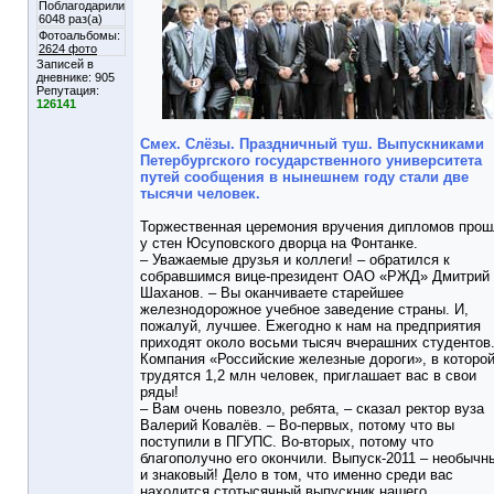
Поблагодарили
6048 раз(а)
Фотоальбомы:
2624 фото
Записей в
дневнике:
905
Репутация:
126141
Смех. Слёзы. Праздничный туш. Выпускниками
Петербургского государственного университета
путей сообщения в нынешнем году стали две
тысячи человек.
Торжественная церемония вручения дипломов про
у стен Юсуповского дворца на Фонтанке.
– Уважаемые друзья и коллеги! – обратился к
собравшимся вице-президент ОАО «РЖД» Дмитрий
Шаханов. – Вы оканчиваете старейшее
железнодорожное учебное заведение страны. И,
пожалуй, лучшее. Ежегодно к нам на предприятия
приходят около восьми тысяч вчерашних студентов
Компания «Российские железные дороги», в которо
трудятся 1,2 млн человек, приглашает вас в свои
ряды!
– Вам очень повезло, ребята, – сказал ректор вуза
Валерий Ковалёв. – Во-первых, потому что вы
поступили в ПГУПС. Во-вторых, потому что
благополучно его окончили. Выпуск-2011 – необычн
и знаковый! Дело в том, что именно среди вас
находится стотысячный выпускник нашего