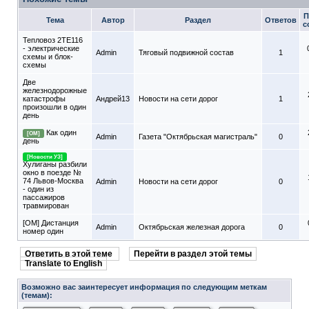
П
Тема
Автор
Раздел
Ответов
с
Тепловоз 2ТЕ116
- электрические
Admin
Тяговый подвижной состав
1
схемы и блок-
схемы
Две
железнодорожные
катастрофы
Андрей13
Новости на сети дорог
1
произошли в один
день
Как один
[ОМ]
Admin
Газета "Октябрьская магистраль"
0
день
[Новости УЗ]
Хулиганы разбили
окно в поезде №
74 Львов-Москва
Admin
Новости на сети дорог
0
- один из
пассажиров
травмирован
[ОМ] Дистанция
Admin
Октябрьская железная дорога
0
номер один
Ответить в этой теме
Перейти в раздел этой темы
Translate to English
Возможно вас заинтересует информация по следующим меткам
(темам):