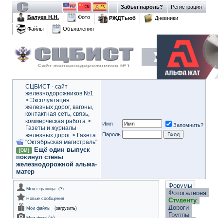
Забыл пароль?
Регистрация
Балуев Н.Н.
Фото
РЖДТьюб
Дневники
Файлы
Объявления
СЦБИСТ - сайт
железнодорожников №1
>
Эксплуатация
железных дорог, вагоны,
контактная сеть, связь,
коммерческая работа
>
Имя
Запомнить?
Газеты и журналы
Пароль
железных дорог
>
Газета
"Октябрьская магистраль"
Ещё один выпуск
[ОМ]
покинул стены
железнодорожной альма-
матер
Форумы
Моя страница
(
?
)
Фотогалерея
Новые сообщения
Студенту
Дороги
Мои файлы
(
загрузить
)
Группы
(
+
)