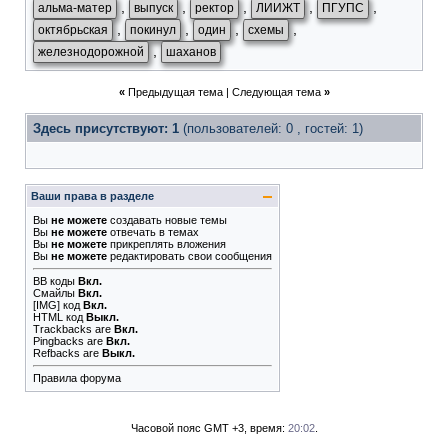
,
,
,
,
,
альма-матер
выпуск
ректор
ЛИИЖТ
ПГУПС
,
,
,
,
октябрьская
покинул
один
схемы
,
железнодорожной
шаханов
«
Предыдущая тема
|
Следующая тема
»
Здесь присутствуют: 1
(пользователей: 0 , гостей: 1)
Ваши права в разделе
Вы
не можете
создавать новые темы
Вы
не можете
отвечать в темах
Вы
не можете
прикреплять вложения
Вы
не можете
редактировать свои сообщения
BB коды
Вкл.
Смайлы
Вкл.
[IMG]
код
Вкл.
HTML код
Выкл.
Trackbacks
are
Вкл.
Pingbacks
are
Вкл.
Refbacks
are
Выкл.
Правила форума
Часовой пояс GMT +3, время:
20:02
.