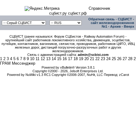
Справочник
сцбист.ру сцбист.рф
Обратная связь
-
СЦБИСТ -
сайт железнодорожников
№1
-
Архив
-
Вверх
СЦБИСТ (ранее назывался: Форум СЦБистов - Railway Automation Forum) -
крупнейший сайт работников локомотивного хозяйства, движенцев, эсцебистов,
путейцев, контактников, вагонников, связистов, проводников, работников ЦФТО, ИВЦ
железных дорог, дистанций погрузочно-разгрузочных работ и других
железнодорожников.
Связь с администрацией сайта:
admin@scbist.com
1
2
3
4
5
6
7
8
9
10
11
12
13
14
15
16
17
18
19
20
21
22
23
24
25
26
27
28
2
ГРАМ Мессенджер
Powered by vBulletin® Version 3.8.1
Copyright ©2000 - 2026, Jelsoft Enterprises Ltd.
Powered by NuWiki v1.3 RC1 Copyright ©2006-2007, NuHit, LLC Перевод: zCarot