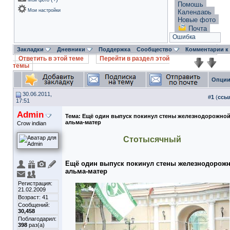
Мои фото
Помощь
Мои настройки
Календарь
Новые фото
Почта
Ошибка
Закладки
Дневники
Поддержка
Сообщество
Комментарии к
Ответить в этой теме
Перейти в раздел этой
темы
Опции
30.06.2011,
#
1
(
ссы
17:51
Admin
Тема:
Ещё один выпуск покинул стены железнодорожно
альма-матер
Crow indian
Стотысячный
Ещё один выпуск покинул стены железнодорож
альма-матер
Регистрация:
21.02.2009
Возраст: 41
Сообщений:
30,458
Поблагодарил:
398
раз(а)