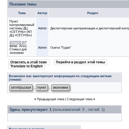
Похожие темы
Тема
Автор
Раздел
Пункт
контролируемый
системы ДЦ
Admin
Диспетчерские централизации и диспетчерский конт
«СЕТУНЬ» (КП
ДЦ «СЕТУНЬ»)
[17
[Гудок]
февр. 2011]
Admin
Газета "Гудок"
Стимул для
экономии
Ответить в этой теме
Перейти в раздел этой темы
Translate to English
Возможно вас заинтересует информация по следующим меткам
(темам):
,
,
октябрьская
пункт
экономии
«
Предыдущая тема
|
Следующая тема
»
Здесь присутствуют: 1
(пользователей: 0 , гостей: 1)