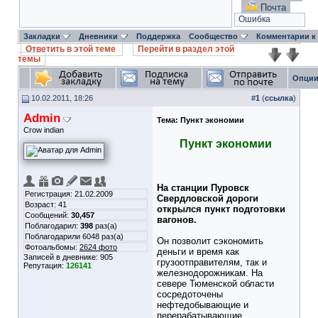
Почта
Ошибка
Закладки
Дневники
Поддержка
Сообщество
Комментарии к
Ответить в этой теме
Перейти в раздел этой
темы
Опции
10.02.2011, 18:26
#
1
(
ссылка
)
Admin
Тема:
Пункт экономии
Crow indian
Пункт экономии
На станции Пуровск
Регистрация: 21.02.2009
Свердловской дороги
Возраст: 41
открылся пункт подготовки
Сообщений:
30,457
вагонов.
Поблагодарил:
398
раз(а)
Поблагодарили 6048 раз(а)
Он позволит сэкономить
Фотоальбомы:
2624 фото
деньги и время как
Записей в дневнике:
905
грузоотправителям, так и
Репутация:
126141
железнодорожникам. На
севере Тюменской области
сосредоточены
нефтедобывающие и
перерабатывающие