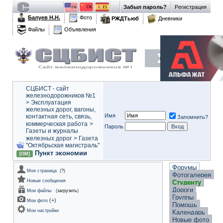
Забыл пароль?
Регистрация
Балуев Н.Н.
Фото
РЖДТьюб
Дневники
Файлы
Объявления
СЦБИСТ - сайт
железнодорожников №1
>
Эксплуатация
железных дорог, вагоны,
Имя
контактная сеть, связь,
Запомнить?
коммерческая работа
>
Пароль
Газеты и журналы
железных дорог
>
Газета
"Октябрьская магистраль"
Пункт экономии
[ОМ]
Форумы
Моя страница
(
?
)
Фотогалерея
Новые сообщения
Студенту
Дороги
Мои файлы
(
загрузить
)
Группы
(
+
)
Мои фото
Помощь
Мои настройки
Календарь
Новые фото