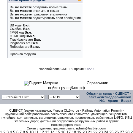
Ваши права в разделе
Вы
не можете
создавать новые темы
Вы
не можете
отвечать в темах
Вы
не можете
прикреплять вложения
Вы
не можете
редактировать свои сообщения
BB коды
Вкл.
Смайлы
Вкл.
[IMG]
код
Вкл.
HTML код
Выкл.
Trackbacks
are
Вкл.
Pingbacks
are
Вкл.
Refbacks
are
Выкл.
Правила форума
Часовой пояс GMT +3, время:
00:20
.
Справочник
сцбист.ру сцбист.рф
Обратная связь
-
СЦБИСТ -
сайт железнодорожников
№1
-
Архив
-
Вверх
СЦБИСТ (ранее назывался: Форум СЦБистов - Railway Automation Forum) -
крупнейший сайт работников локомотивного хозяйства, движенцев, эсцебистов,
путейцев, контактников, вагонников, связистов, проводников, работников ЦФТО, ИВЦ
железных дорог, дистанций погрузочно-разгрузочных работ и других
железнодорожников.
Связь с администрацией сайта:
admin@scbist.com
1
2
3
4
5
6
7
8
9
10
11
12
13
14
15
16
17
18
19
20
21
22
23
24
25
26
27
28
2