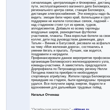
сигнализации, централизации и блокировки, дистанц
пути, эксплуатационного вагонного депо Беломорск
регионального центра связи, станции Беломорск,
дистанции электроснабжения. Эти конкурсы надо б
видеть: эмоции били через край, болельщики и гру
поддержки не жалели голосовых связок, ладоней –
над стадионом стоял гул из криков, гудков,
аплодисментов. Добавьте ко всему гирлянды
воздушных шаров, разноцветные футболки
участников, плакаты. Пока взрослые болели за сво
коллег, дети под руководством движенцев, двух
Татьян – Винник и Батусовой, рисовали на асфальт
на тему «Моя железная дорога», состязались в
умении бегать и прыгать. Лучших, как водится,
поздравили и наградили.
Профинансировали данное мероприятие профсоюз
организации Беломорского железнодорожного узла,
команды-участники. А заместитель председателя
Дорпрофжела по Петрозаводскому региону Нелли
Погодина помогла приобрести необходимую
спортивную атрибутику. Жители города Беломорска
пришедшие на стадион, были единодушны: праздни
удался. Все получили заряд энергии, бодрости и
вдохновения для дальнейших трудовых побед.
Наталья Отченаш
"Октябрьская магистраль"
-
oktmag.ru