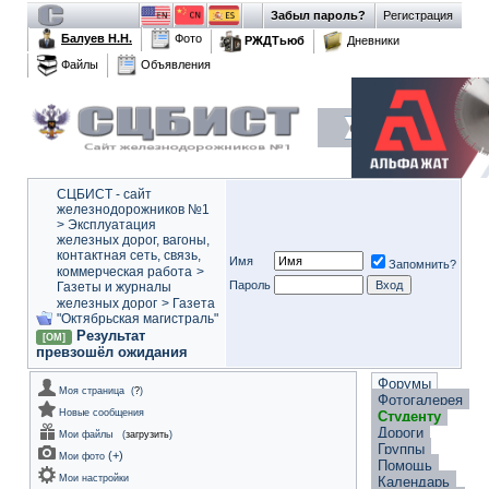
Забыл пароль?
Регистрация
Балуев Н.Н.
Фото
РЖДТьюб
Дневники
Файлы
Объявления
СЦБИСТ - сайт
железнодорожников №1
>
Эксплуатация
железных дорог, вагоны,
контактная сеть, связь,
Имя
Запомнить?
коммерческая работа
>
Пароль
Газеты и журналы
железных дорог
>
Газета
"Октябрьская магистраль"
Результат
[ОМ]
превзошёл ожидания
Форумы
Моя страница
(
?
)
Фотогалерея
Новые сообщения
Студенту
Дороги
Мои файлы
(
загрузить
)
Группы
(
+
)
Мои фото
Помощь
Мои настройки
Календарь