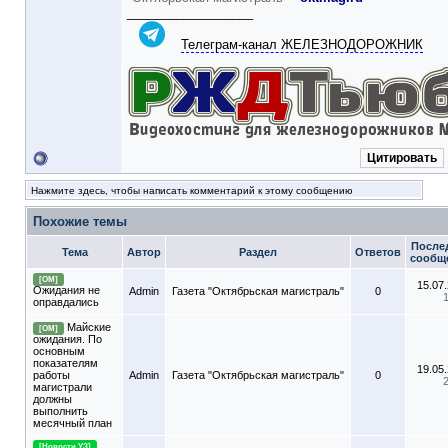
__________________
Телеграм-канал ЖЕЛЕЗНОДОРОЖНИК
Цитировать
Нажмите здесь, чтобы написать комментарий к этому сообщению
Похожие темы
После
Тема
Автор
Раздел
Ответов
сообщ
[ОМ]
15.07
Ожидания не
Admin
Газета "Октябрьская магистраль"
0
оправдались
Майские
[ОМ]
ожидания. По
основным
показателям
19.05
работы
Admin
Газета "Октябрьская магистраль"
0
магистрали
должны
выполнить
месячный план
[Новости УЗ]