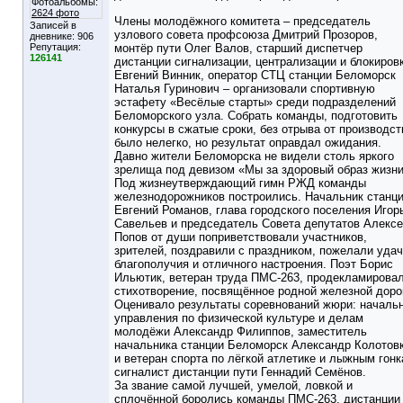
Фотоальбомы:
2624 фото
Члены молодёжного комитета – председатель
Записей в
узлового совета профсоюза Дмитрий Прозоров,
дневнике:
906
Репутация:
монтёр пути Олег Валов, старший диспетчер
126141
дистанции сигнализации, централизации и блокиров
Евгений Винник, оператор СТЦ станции Беломорск
Наталья Гуринович – организовали спортивную
эстафету «Весёлые старты» среди подразделений
Беломорского узла. Собрать команды, подготовить
конкурсы в сжатые сроки, без отрыва от производст
было нелегко, но результат оправдал ожидания.
Давно жители Беломорска не видели столь яркого
зрелища под девизом «Мы за здоровый образ жизни
Под жизнеутверждающий гимн РЖД команды
железнодорожников построились. Начальник станц
Евгений Романов, глава городского поселения Игор
Савельев и председатель Совета депутатов Алекс
Попов от души поприветствовали участников,
зрителей, поздравили с праздником, пожелали удач
благополучия и отличного настроения. Поэт Борис
Ильютик, ветеран труда ПМС-263, продекламирова
стихотворение, посвящённое родной железной доро
Оценивало результаты соревнований жюри: началь
управления по физической культуре и делам
молодёжи Александр Филиппов, заместитель
начальника станции Беломорск Александр Колотов
и ветеран спорта по лёгкой атлетике и лыжным гонк
сигналист дистанции пути Геннадий Семёнов.
За звание самой лучшей, умелой, ловкой и
сплочённой боролись команды ПМС-263, дистанции