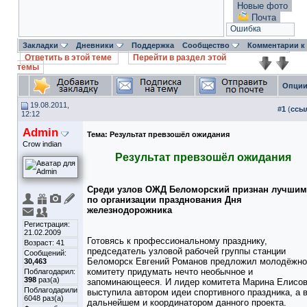
Новые фото
Почта
Ошибка
Закладки
Дневники
Поддержка
Сообщество
Комментарии к
Ответить в этой теме
Перейти в раздел этой
темы
Опции
19.08.2011,
#
1
(
ссы
12:12
Admin
Тема:
Результат превзошёл ожидания
Crow indian
Результат превзошёл ожидания
Среди узлов ОЖД Беломорский признан лучшим
по организации празднования Дня
железнодорожника
Регистрация:
21.02.2009
Готовясь к профессиональному празднику,
Возраст: 41
председатель узловой рабочей группы станции
Сообщений:
Беломорск Евгений Романов предложил молодёжн
30,463
комитету придумать нечто необычное и
Поблагодарил:
398
раз(а)
запоминающееся. И лидер комитета Марина Елисо
Поблагодарили
выступила автором идеи спортивного праздника, а 
6048 раз(а)
дальнейшем и координатором данного проекта.