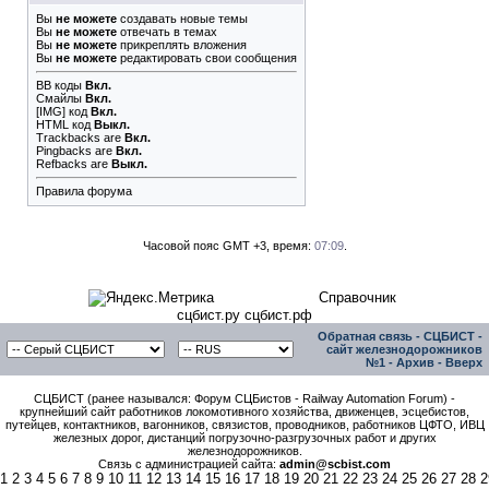
Вы
не можете
создавать новые темы
Вы
не можете
отвечать в темах
Вы
не можете
прикреплять вложения
Вы
не можете
редактировать свои сообщения
BB коды
Вкл.
Смайлы
Вкл.
[IMG]
код
Вкл.
HTML код
Выкл.
Trackbacks
are
Вкл.
Pingbacks
are
Вкл.
Refbacks
are
Выкл.
Правила форума
Часовой пояс GMT +3, время:
07:09
.
Справочник
сцбист.ру сцбист.рф
Обратная связь
-
СЦБИСТ -
сайт железнодорожников
№1
-
Архив
-
Вверх
СЦБИСТ (ранее назывался: Форум СЦБистов - Railway Automation Forum) -
крупнейший сайт работников локомотивного хозяйства, движенцев, эсцебистов,
путейцев, контактников, вагонников, связистов, проводников, работников ЦФТО, ИВЦ
железных дорог, дистанций погрузочно-разгрузочных работ и других
железнодорожников.
Связь с администрацией сайта:
admin@scbist.com
1
2
3
4
5
6
7
8
9
10
11
12
13
14
15
16
17
18
19
20
21
22
23
24
25
26
27
28
2