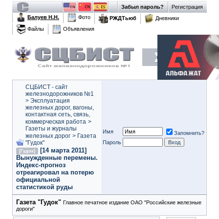
Забыл пароль?
Регистрация
Балуев Н.Н.
Фото
РЖДТьюб
Дневники
Файлы
Объявления
СЦБИСТ - сайт
железнодорожников №1
>
Эксплуатация
железных дорог, вагоны,
контактная сеть, связь,
коммерческая работа
>
Газеты и журналы
Имя
Запомнить?
железных дорог
>
Газета
"Гудок"
Пароль
[14 марта 2011]
[Гудок]
Вынужденные перемены.
Индекс-прогноз
отреагировал на потерю
официальной
статистикой руды
Газета "Гудок"
Главное печатное издание ОАО "Российские железные
дороги"