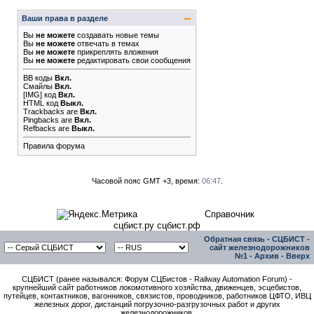
Ваши права в разделе
Вы
не можете
создавать новые темы
Вы
не можете
отвечать в темах
Вы
не можете
прикреплять вложения
Вы
не можете
редактировать свои сообщения
BB коды
Вкл.
Смайлы
Вкл.
[IMG]
код
Вкл.
HTML код
Выкл.
Trackbacks
are
Вкл.
Pingbacks
are
Вкл.
Refbacks
are
Выкл.
Правила форума
Часовой пояс GMT +3, время:
06:47
.
Справочник
сцбист.ру сцбист.рф
Обратная связь
-
СЦБИСТ -
сайт железнодорожников
№1
-
Архив
-
Вверх
СЦБИСТ (ранее назывался: Форум СЦБистов - Railway Automation Forum) -
крупнейший сайт работников локомотивного хозяйства, движенцев, эсцебистов,
путейцев, контактников, вагонников, связистов, проводников, работников ЦФТО, ИВЦ
железных дорог, дистанций погрузочно-разгрузочных работ и других
железнодорожников.