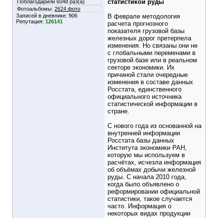
статистикой руды
Поблагодарили 6048 раз(а)
Фотоальбомы:
2624 фото
Записей в дневнике:
906
В феврале методология
Репутация:
126141
расчета прогнозного
показателя грузовой базы
железных дорог претерпела
изменения. Но связаны они не
с глобальными переменами в
грузовой базе или в реальном
секторе экономики. Их
причиной стали очередные
изменения в составе данных
Росстата, единственного
официального источника
статистической информации в
стране.
С нового года из основанной на
внутренней информации
Росстата базы данных
Института экономики РАН,
которую мы используем в
расчётах, исчезла информация
об объёмах добычи железной
руды. С начала 2010 года,
когда было объявлено о
реформировании официальной
статистики, такое случается
часто. Информация о
некоторых видах продукции