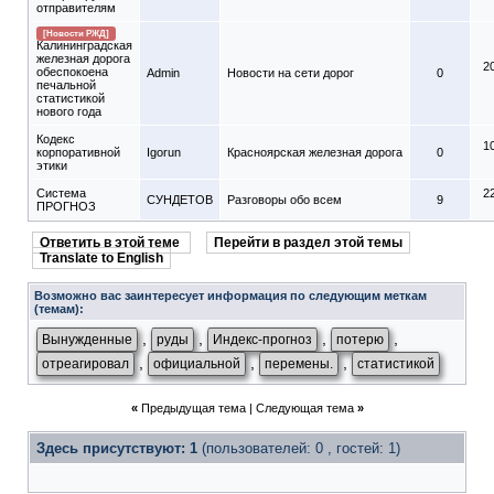
отправителям
[Новости РЖД]
Калининградская
железная дорога
2
обеспокоена
Admin
Новости на сети дорог
0
печальной
статистикой
нового года
Кодекс
1
корпоративной
Igorun
Красноярская железная дорога
0
этики
Система
2
СУНДЕТОВ
Разговоры обо всем
9
ПРОГНОЗ
Ответить в этой теме
Перейти в раздел этой темы
Translate to English
Возможно вас заинтересует информация по следующим меткам
(темам):
,
,
,
,
Вынужденные
руды
Индекс-прогноз
потерю
,
,
,
отреагировал
официальной
перемены.
статистикой
«
Предыдущая тема
|
Следующая тема
»
Здесь присутствуют: 1
(пользователей: 0 , гостей: 1)