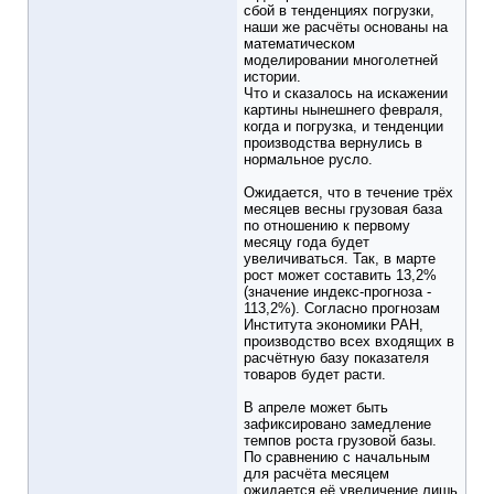
сбой в тенденциях погрузки,
наши же расчёты основаны на
математическом
моделировании многолетней
истории.
Что и сказалось на искажении
картины нынешнего февраля,
когда и погрузка, и тенденции
производства вернулись в
нормальное русло.
Ожидается, что в течение трёх
месяцев весны грузовая база
по отношению к первому
месяцу года будет
увеличиваться. Так, в марте
рост может составить 13,2%
(значение индекс-прогноза -
113,2%). Согласно прогнозам
Института экономики РАН,
производство всех входящих в
расчётную базу показателя
товаров будет расти.
В апреле может быть
зафиксировано замедление
темпов роста грузовой базы.
По сравнению с начальным
для расчёта месяцем
ожидается её увеличение лишь