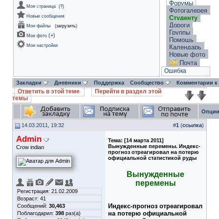
Форумы
Моя страница
(
?
)
Фотогалерея
Новые сообщения
Студенту
Дороги
Мои файлы
(
загрузить
)
Группы
(
+
)
Мои фото
Помощь
Мои настройки
Календарь
Новые фото
Почта
Ошибка
Закладки
Дневники
Поддержка
Сообщество
Комментарии к
Ответить в этой теме
Перейти в раздел этой
темы
Опции
14.03.2011, 19:32
#
1
(
ссылка
)
Admin
Тема:
[14 марта 2011]
Вынужденные перемены. Индекс-
Crow indian
прогноз отреагировал на потерю
официальной статистикой руды
Вынужденные
перемены
Регистрация: 21.02.2009
Возраст: 41
Индекс-прогноз отреагировал
Сообщений:
30,463
на потерю официальной
Поблагодарил:
398
раз(а)