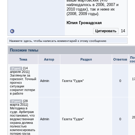
выше мартовских (что
наблюдалось в 2006, 2007 и
2010 годах), так и ниже их
(2008, 2009 годы).
Юлия Громадская
14
Цитировать
Нажмите здесь, чтобы написать комментарий к этому сообщению
Похожие темы
По
Тема
Автор
Раздел
Ответов
со
[14
[Гудок]
апреля 2011]
Заглянули за
горизонт. Точный
1
Admin
Газета "Гудок"
0
прогноз
ситуации
сократит потери
в работе
[28
[Гудок]
марта 2011]
Методика в
суде. Арбитраж
постановил, что
2
ведомственная
Admin
Газета "Гудок"
0
охрана должна
полностью
компенсировать
потерю груза