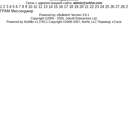
Связь с администрацией сайта:
admin@scbist.com
1
2
3
4
5
6
7
8
9
10
11
12
13
14
15
16
17
18
19
20
21
22
23
24
25
26
27
28
2
ГРАМ Мессенджер
Powered by vBulletin® Version 3.8.1
Copyright ©2000 - 2026, Jelsoft Enterprises Ltd.
Powered by NuWiki v1.3 RC1 Copyright ©2006-2007, NuHit, LLC Перевод: zCarot