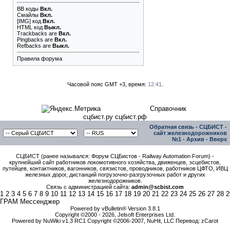
BB коды
Вкл.
Смайлы
Вкл.
[IMG]
код
Вкл.
HTML код
Выкл.
Trackbacks
are
Вкл.
Pingbacks
are
Вкл.
Refbacks
are
Выкл.
Правила форума
Часовой пояс GMT +3, время:
12:41
.
Справочник
сцбист.ру сцбист.рф
Обратная связь
-
СЦБИСТ -
сайт железнодорожников
№1
-
Архив
-
Вверх
СЦБИСТ (ранее назывался: Форум СЦБистов - Railway Automation Forum) -
крупнейший сайт работников локомотивного хозяйства, движенцев, эсцебистов,
путейцев, контактников, вагонников, связистов, проводников, работников ЦФТО, ИВЦ
железных дорог, дистанций погрузочно-разгрузочных работ и других
железнодорожников.
Связь с администрацией сайта:
admin@scbist.com
1
2
3
4
5
6
7
8
9
10
11
12
13
14
15
16
17
18
19
20
21
22
23
24
25
26
27
28
2
ГРАМ Мессенджер
Powered by vBulletin® Version 3.8.1
Copyright ©2000 - 2026, Jelsoft Enterprises Ltd.
Powered by NuWiki v1.3 RC1 Copyright ©2006-2007, NuHit, LLC Перевод: zCarot