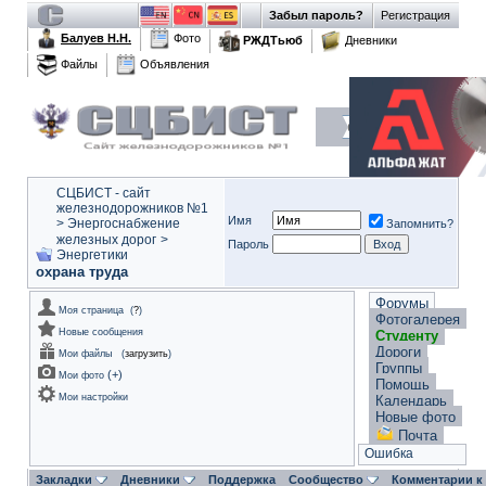
Забыл пароль?
Регистрация
Балуев Н.Н.
Фото
РЖДТьюб
Дневники
Файлы
Объявления
СЦБИСТ - сайт
железнодорожников №1
Имя
>
Энергоснабжение
Запомнить?
железных дорог
>
Пароль
Энергетики
охрана труда
Форумы
Моя страница
(
?
)
Фотогалерея
Новые сообщения
Студенту
Дороги
Мои файлы
(
загрузить
)
Группы
(
+
)
Мои фото
Помощь
Мои настройки
Календарь
Новые фото
Почта
Ошибка
Закладки
Дневники
Поддержка
Сообщество
Комментарии к