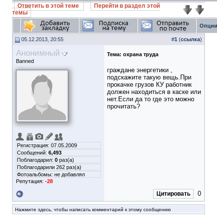
Ответить в этой теме
Перейти в раздел этой
темы
Опции
05.12.2013, 20:55
#
1
(
ссылка
)
Анонимный
Тема:
охрана труда
Banned
граждане энергетики ,
подскажите такую вещь.При
прокачке грузов КУ работник
должен находиться в каске или
нет.Если да то где это можно
прочитать?
Регистрация: 07.05.2009
Сообщений:
6,493
Поблагодарил:
0
раз(а)
Поблагодарили 262 раз(а)
Фотоальбомы:
не добавлял
Репутация:
-28
0
Цитировать
Нажмите здесь, чтобы написать комментарий к этому сообщению