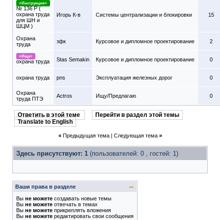
=Инструкция=
№ 136 Р (
охрана труда
Игорь К-в
Системы централизации и блокировки
15
для ШН и
ШЦМ )
Охрана
зфк
Курсовое и дипломное проектирование
2
труда
=Ищу=
Stas Semakin
Курсовое и дипломное проектирование
0
охрана труда
охрана труда
pns
Эксплуатация железных дорог
0
Охрана
Actros
Ищу/Предлагаю
0
труда ПТЭ
Ответить в этой теме
Перейти в раздел этой темы
Translate to English
«
Предыдущая тема
|
Следующая тема
»
Здесь присутствуют: 1
(пользователей: 0 , гостей: 1)
Ваши права в разделе
Вы
не можете
создавать новые темы
Вы
не можете
отвечать в темах
Вы
не можете
прикреплять вложения
Вы
не можете
редактировать свои сообщения