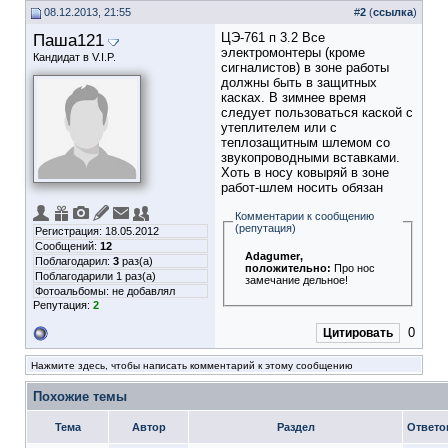
08.12.2013, 21:55
#
2
(
ссылка
)
Паша121
ЦЭ-761 п 3.2 Все
электромонтеры (кроме
Кандидат в V.I.P.
сигналистов) в зоне работы
должны быть в защитных
касках. В зимнее время
следует пользоваться каской с
утеплителем или с
теплозащитным шлемом со
звукопроводными вставками.
Хоть в носу ковыряй в зоне
работ-шлем носить обязан
Комментарии к сообщению
(репутация)
Регистрация: 18.05.2012
Сообщений:
12
Adagumer
,
Поблагодарил:
3
раз(а)
положительно:
Про нос
Поблагодарили 1 раз(а)
замечание дельное!
Фотоальбомы:
не добавлял
Репутация:
2
0
Цитировать
Нажмите здесь, чтобы написать комментарий к этому сообщению
Похожие темы
Тема
Автор
Раздел
Ответо