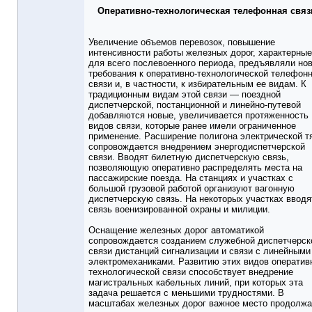
Оперативно-технологическая телефонная связ
Увеличение объемов перевозок, повышение
интенсивности работы железных дорог, характерные
для всего послевоенного периода, предъявляли но
требования к оперативно-технологической телефон
связи и, в частности, к избирательным ее видам. К
традиционным видам этой связи — поездной
диспетчерской, постанционной и линейно-путевой
добавляются новые, увеличивается протяженность
видов связи, которые ранее имели ограниченное
применение. Расширение полигона электрической т
сопровождается внедрением энергодиспетчерской
связи. Вводят билетную диспетчерскую связь,
позволяющую оперативно распределять места на
пассажирские поезда. На станциях и участках с
большой грузовой работой организуют вагонную
диспетчерскую связь. На некоторых участках вводя
связь военизированной охраны и милиции.
Оснащение железных дорог автоматикой
сопровождается созданием служебной диспетчерск
связи дистанций сигнализации и связи с линейными
электромеханиками. Развитию этих видов оператив
технологической связи способствует внедрение
магистральных кабельных линий, при которых эта
задача решается с меньшими трудностями. В
масштабах железных дорог важное место продолжа