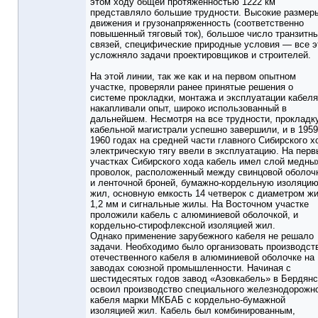
этом ходу общей протяженностью 1222 км
представляло большие трудности. Высокие размер
движения и грузонапряженность (соответственно
повышенный тяговый ток), большое число транзитн
связей, специфические природные условия — все э
усложняло задачи проектировщиков и строителей.
На этой линии, так же как и на первом опытном
участке, проверяли ранее принятые решения о
системе прокладки, монтажа и эксплуатации кабеля
накапливали опыт, широко использованный в
дальнейшем. Несмотря на все трудности, прокладк
кабельной магистрали успешно завершили, и в 195
1960 годах на средней части главного Сибирского х
электрическую тягу ввели в эксплуатацию. На перв
участках Сибирского хода кабель имел слой медны
проволок, расположенный между свинцовой оболоч
и ленточной броней, бумажно-кордельную изоляци
жил, основную емкость 14 четверок с диаметром ж
1,2 мм и сигнальные жилы. На Восточном участке
проложили кабель с алюминиевой оболочкой, и
кордельно-стирофлексной изоляцией жил.
Однако применение зарубежного кабеля не решало
задачи. Необходимо было организовать производст
отечественного кабеля в алюминиевой оболочке на
заводах союзной промышленности. Начиная с
шестидесятых годов завод «Азовкабель» в Бердянс
освоил производство специального железнодорожн
кабеля марки МКБАБ с кордельно-бумажной
изоляцией жил. Кабель был комбинированным,