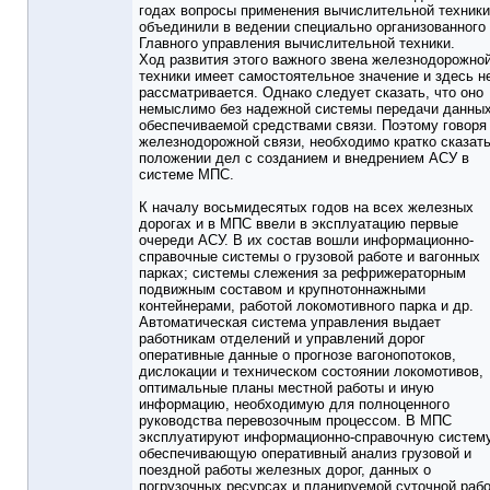
годах вопросы применения вычислительной техники
объединили в ведении специально организованного
Главного управления вычислительной техники.
Ход развития этого важного звена железнодорожно
техники имеет самостоятельное значение и здесь н
рассматривается. Однако следует сказать, что оно
немыслимо без надежной системы передачи данных
обеспечиваемой средствами связи. Поэтому говоря
железнодорожной связи, необходимо кратко сказать
положении дел с созданием и внедрением АСУ в
системе МПС.
К началу восьмидесятых годов на всех железных
дорогах и в МПС ввели в эксплуатацию первые
очереди АСУ. В их состав вошли информационно-
справочные системы о грузовой работе и вагонных
парках; системы слежения за рефрижераторным
подвижным составом и крупнотоннажными
контейнерами, работой локомотивного парка и др.
Автоматическая система управления выдает
работникам отделений и управлений дорог
оперативные данные о прогнозе вагонопотоков,
дислокации и техническом состоянии локомотивов,
оптимальные планы местной работы и иную
информацию, необходимую для полноценного
руководства перевозочным процессом. В МПС
эксплуатируют информационно-справочную систему
обеспечивающую оперативный анализ грузовой и
поездной работы железных дорог, данных о
погрузочных ресурсах и планируемой суточной рабо