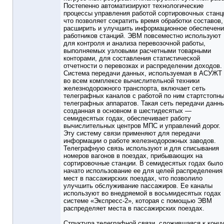
Постепенно автоматизируют технологические
процессы управления работой сортировочных станц
что позволяет сократить время обработки составов,
расширить и улучшить информационное обеспечен
работников станций. ЭВМ повсеместно используют
для контроля и анализа перевозочной работы,
выполняемых узловыми расчетными товарными
конторами, для составления статистической
отчетности о перевозках и распределении доходов.
Система передачи данных, используемая в АСУЖТ
во всем комплексе вычислительной техники
железнодорожного транспорта, включает сеть
телеграфных каналов с работой по ним стартстопн
телеграфных аппаратов. Такая сеть передачи данны
созданная в основном в шестидесятых —
семидесятых годах, обеспечивает работу
вычислительных центров МПС и управлений дорог.
Эту систему связи применяют для передачи
информации о работе железнодорожных заводов.
Телеграфную связь используют и для списывания
номеров вагонов в поездах, прибывающих на
сортировочные станции. В семидесятых годах было
начато использование ее для целей распределения
мест в пассажирских поездах, что позволило
улучшить обслуживание пассажиров. Ее каналы
используют во внедряемой в восьмидесятых годах
системе «Экспресс-2», которая с помощью ЭВМ
распределяет места в пассажирских поездах.
Структура телеграфной связи, сложившаяся к конц