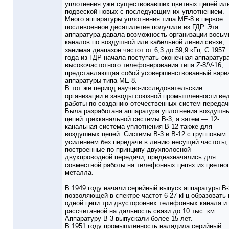
уплотнения уже существовавших цветных цепей ил
подвеской новых с последующим их уплотнением.
Много аппаратуры уплотнения типа МЕ-8 в первое
послевоенное десятилетие получили из ГДР. Эта
аппаратура давала возможность организации восьм
каналов по воздушной или кабельной линии связи,
занимая диапазон частот от 6,3 до 59,9 кГц. С 1957
года из ГДР начала поступать оконечная аппаратур
высокочастотного телефонирования типа Z-8/V-16,
представляющая собой усовершенствованный вари
аппаратуры типа МЕ-8.
В тот же период научно-исследовательские
организации и заводы союзной промышленности ве
работы по созданию отечественных систем передач
Была разработана аппаратура уплотнения воздушн
цепей трехканальной системы В-3, а затем — 12-
канальная система уплотнения В-12 также для
воздушных цепей. Системы В-3 и В-12 с групповым
усилением без передачи в линию несущей частоты,
построенные по принципу двухполосной
двухпроводной передачи, предназначались для
совместной работы на телефонных цепях из цветно
металла.
В 1949 году начали серийный выпуск аппаратуры В-
позволяющей в спектре частот 6-27 кГц образовать 
одной цепи три двусторонних телефонных канала и
рассчитанной на дальность связи до 10 тыс. км.
Аппаратуру В-3 выпускали более 15 лет.
В 1951 году промышленность наладила серийный