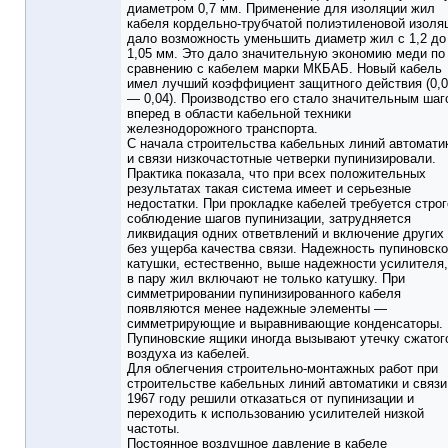
диаметром 0,7 мм. Применение для изоляции жил
кабеля кордельно-трубчатой полиэтиленовой изоля
дало возможность уменьшить диаметр жил с 1,2 до
1,05 мм. Это дало значительную экономию меди по
сравнению с кабелем марки МКБАБ. Новый кабель
имел лучший коэффициент защитного действия (0,
— 0,04). Производство его стало значительным шаг
вперед в области кабельной техники
железнодорожного транспорта.
С начала строительства кабельных линий автомати
и связи низкочастотные четверки пупинизировали.
Практика показала, что при всех положительных
результатах такая система имеет и серьезные
недостатки. При прокладке кабелей требуется строг
соблюдение шагов пупинизации, затрудняется
ликвидация одних ответвлений и включение других
без ущерба качества связи. Надежность пупиновск
катушки, естественно, выше надежности усилителя,
в пару жил включают не только катушку. При
симметрировании пупинизированного кабеля
появляются менее надежные элементы —
симметрирующие и выравнивающие конденсаторы.
Пупиновские ящики иногда вызывают утечку сжатог
воздуха из кабелей.
Для облегчения строительно-монтажных работ при
строительстве кабельных линий автоматики и связи
1967 году решили отказаться от пупинизации и
переходить к использованию усилителей низкой
частоты.
Постоянное воздушное давление в кабеле