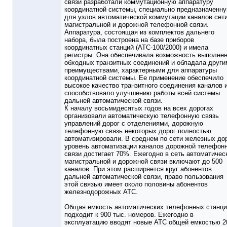
связи разработали коммутационную аппаратуру
координатной системы, специально предназначенн
для узлов автоматической коммутации каналов сет
магистральной и дорожной телефонной связи.
Аппаратура, состоящая из комплектов дальнего
набора, была построена на базе приборов
координатных станций (АТС-100/2000) и имела
регистры. Она обеспечивала возможность выполне
обходных транзитных соединений и обладала други
преимуществами, характерными для аппаратуры
координатной системы. Ее применение обеспечило
высокое качество транзитного соединения каналов 
способствовало улучшению работы всей системы
дальней автоматической связи.
К началу восьмидесятых годов на всех дорогах
организовали автоматическую телефонную связь
управлений дорог с отделениями, дорожную
телефонную связь некоторых дорог полностью
автоматизировали. В среднем по сети железных до
уровень автоматизации каналов дорожной телефон
связи достигает 70%. Ежегодно в сеть автоматичес
магистральной и дорожной связи включают до 500
каналов. При этом расширяется круг абонентов
дальней автоматической связи, право пользования
этой связью имеет около половины абонентов
железнодорожных АТС.
Общая емкость автоматических телефонных станц
подходит к 900 тыс. номеров. Ежегодно в
эксплуатацию вводят новые АТС общей емкостью 2