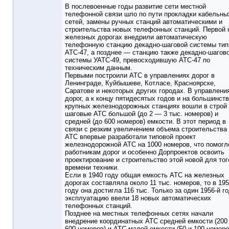
В послевоенные годы развитие сети местной
телефонной связи шло по пути прокладки кабельны
сетей, замены ручных станций автоматическими и
строительства новых телефонных станций. Первой 
железных дорогах внедрили автоматическую
телефонную станцию декадно-шаговой системы тип
АТС-47, а позднее — станцию также декадно-шагов
системы УАТС-49, превосходившую АТС-47 по
техническим данным.
Первыми построили АТС в управлениях дорог в
Ленинграде, Куйбышеве, Котласе, Красноярске,
Саратове и некоторых других городах. В управлени
дорог, а к концу пятидесятых годов и на большинст
крупных железнодорожных станциях вошли в строй
шаговые АТС большой (до 2 — 3 тыс. номеров) и
средней (до 600 номеров) емкости. В этот период в
связи с резким увеличением объема строительства
АТС впервые разработали типовой проект
железнодорожной АТС на 1000 номеров, что помогл
работникам дорог и особенно Дорпроектов освоить
проектирование и строительство этой новой для тог
времени техники.
Если в 1940 году общая емкость АТС на железных
дорогах составляла около 11 тыс. номеров, то в 19
году она достигла 116 тыс. Только за один 1956-й го
эксплуатацию ввели 18 новых автоматических
телефонных станций.
Позднее на местных телефонных сетях начали
внедрение координатных АТС средней емкости (20
600 номеров) и АТС малой емкости (50 и 100 номеро