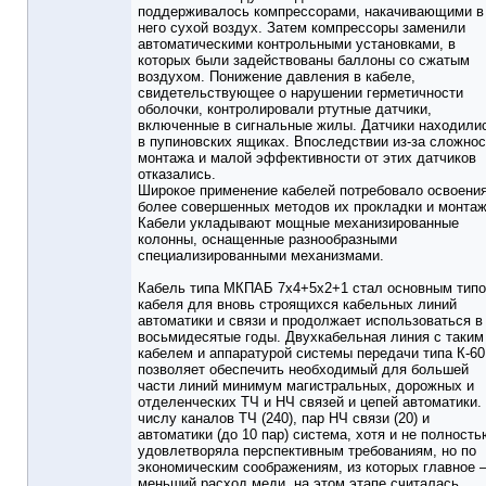
поддерживалось компрессорами, накачивающими в
него сухой воздух. Затем компрессоры заменили
автоматическими контрольными установками, в
которых были задействованы баллоны со сжатым
воздухом. Понижение давления в кабеле,
свидетельствующее о нарушении герметичности
оболочки, контролировали ртутные датчики,
включенные в сигнальные жилы. Датчики находили
в пупиновских ящиках. Впоследствии из-за сложнос
монтажа и малой эффективности от этих датчиков
отказались.
Широкое применение кабелей потребовало освоени
более совершенных методов их прокладки и монтаж
Кабели укладывают мощные механизированные
колонны, оснащенные разнообразными
специализированными механизмами.
Кабель типа МКПАБ 7х4+5х2+1 стал основным тип
кабеля для вновь строящихся кабельных линий
автоматики и связи и продолжает использоваться в
восьмидесятые годы. Двухкабельная линия с таким
кабелем и аппаратурой системы передачи типа К-6
позволяет обеспечить необходимый для большей
части линий минимум магистральных, дорожных и
отделенческих ТЧ и НЧ связей и цепей автоматики.
числу каналов ТЧ (240), пар НЧ связи (20) и
автоматики (до 10 пар) система, хотя и не полность
удовлетворяла перспективным требованиям, но по
экономическим соображениям, из которых главное
меньший расход меди, на этом этапе считалась