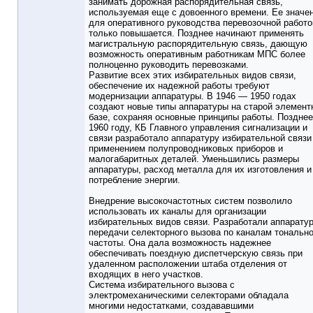
занимать дорожная распорядительная связь,
используемая еще с довоенного времени. Ее значе
для оперативного руководства перевозочной работо
только повышается. Позднее начинают применять
магистральную распорядительную связь, дающую
возможность оперативным работникам МПС более
полноценно руководить перевозками.
Развитие всех этих избирательных видов связи,
обеспечение их надежной работы требуют
модернизации аппаратуры. В 1946 — 1950 годах
создают новые типы аппаратуры на старой элемент
базе, сохраняя основные принципы работы. Позднее
1960 году, КБ Главного управления сигнализации и
связи разработало аппаратуру избирательной связи
применением полупроводниковых приборов и
малогабаритных деталей. Уменьшились размеры
аппаратуры, расход металла для их изготовления и
потребление энергии.
Внедрение высокочастотных систем позволило
использовать их каналы для организации
избирательных видов связи. Разработали аппарату
передачи селекторного вызова по каналам тональн
частоты. Она дала возможность надежнее
обеспечивать поездную диспетчерскую связь при
удаленном расположении штаба отделения от
входящих в него участков.
Система избирательного вызова с
электромеханическими селекторами обладала
многими недостатками, создававшими