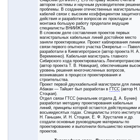
автором системы и научным руководителем решени
проблемы. В создании отечественных магистральн
кабелей связи с высоким коэффициентом защитног
действия и разработке вопросов их прокладки и
монтажа большую работу проделали ведущие
специалисты ВНИИЖТа.
В сложном деле составления проектов первых
магистральных кабельных линий достойное место
заняли проектировщики. Проект каблирования лини
связи первого опытного участка Ожерелье — Павел
разработали в Киевгипротрансе (автор проекта Н. А.
Веремеенко). Кабельная магистраль главного
Сибирского хода проектировалась Ленгипротрансом
(автор проекта Т. В. Новицкая), обеспечившим высо
уровень решения многочисленных вопросов,
возникавших в процессе проектирования и
строительства.
Проект первой двухкабельной магистрали для лини
Абакан — Тайшет был разработан в
ГТСС
(автор Н. 
Стоцкая).
Отдел связи ГТСС (начальник отдела Д. А. Бунин)
разработал методику проектирования кабельных
линий, принципы которой остаются действующими и
восьмидесятых годах. Специалисты этого института
Н. Ганьшин, И. Н. Стоцкая, Е. Ф. Хрусталев и др.
создали основные руководящие материалы по
проектированию и выполнили большинство конкрет
проектов.