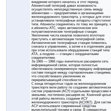
внедрение которого началось в этот период.
Абонентский телеграф давал возможность
осуществлять непосредственную связь между
абонентами — предприятиями и организациями
железнодорожного транспорта, у которых для этого
устанавливали телеграфные аппараты стартстопно
типа. Абоненты соединялись по тому же принципу, 
и абоненты АТС, через автоматические или
полуавтоматические телеграфные станции.
Увеличение числа каналов позволило вплотную
приступить к автоматизации телеграфной связи.
Автоматические телеграфные станции появились
сначала в управлениях, а затем и в отделениях дор
при этом использовали оборудование станций типа
АТА, а позднее — станции с координатными
соединителями.
За 1965 — 1966 годы значительно расширили сеть
информационной связи, которая полностью
обеспечивала своевременную передачу информаци
составе поездов между сортировочными станциями
что способствовало увеличению их
перерабатывающей способности.
С конца пятидесятых годов на железнодорожном
транспорте вели работу по созданию автоматическ
систем управления (АСУ) отдельными процессами 
звеньями, постепенно расширяя ее. Конечной цель
этой работы являлось создание АСУ
железнодорожного транспорта (
АСУЖТ
). Для систе
АСУ использовали современные средства
вычислительной техники и связи. В семидесятых