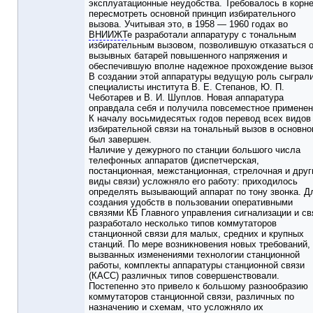
эксплуатационные неудобства. Требовалось в корн
пересмотреть основной принцип избирательного
вызова. Учитывая это, в 1958 — 1960 годах во
ВНИИЖТ
е разработали аппаратуру с тональным
избирательным вызовом, позволившую отказаться 
вызывных батарей повышенного напряжения и
обеспечившую вполне надежное прохождение вызо
В создании этой аппаратуры ведущую роль сыграл
специалисты института В. Е. Степанов, Ю. П.
Чеботарев и В. И. Шуплов. Новая аппаратура
оправдала себя и получила повсеместное применен
К началу восьмидесятых годов перевод всех видов
избирательной связи на тональный вызов в основн
был завершен.
Наличие у дежурного по станции большого числа
телефонных аппаратов (диспетчерская,
постанционная, межстанционная, стрелочная и друг
виды связи) усложняло его работу: приходилось
определять вызывающий аппарат по тону звонка. Д
создания удобств в пользовании оперативными
связями КБ Главного управления сигнализации и св
разработало несколько типов коммутаторов
станционной связи для малых, средних и крупных
станций. По мере возникновения новых требований,
вызванных изменениями технологии станционной
работы, комплекты аппаратуры станционной связи
(КАСС) различных типов совершенствовали.
Постепенно это привело к большому разнообразию
коммутаторов станционной связи, различных по
назначению и схемам, что усложняло их