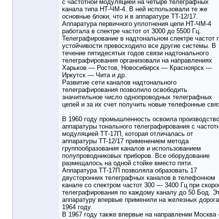
с частотной модуляцией на четыре телеграфных
канала типа НТ-ЧМ-4. В ней использовали те же
основные блоки, что и в аппаратype TT-12/17.
Аппаратура первичного уплотнения цепи НТ-ЧМ-4
работала в спектре частот от 3000 до 5500 Гц.
Телеграфирование в надтональном спектре частот 
устойчивости превосходило все другие системы. В
течение пятидесятых годов связи надтонального
телеграфирования организовали на направлениях
Харьков — Ростов, Новосибирск — Красноярск —
Иркутск — Чита и др.
Развитие сети каналов надтонального
телеграфирования позволило освободить
значительное число однопроводных телеграфных
цепей и за их счет получить новые телефонные свя
В 1960 году промышленность освоила производств
аппаратуры тонального телеграфирования с частот
модуляцией ТТ-17П, которая отличалась от
аппаратуры TT-12/17 применением метода
группообразования каналов и использованием
полупроводниковых приборов. Все оборудование
размещалось на одной стойке вместо пяти.
Аппаратура ТТ-17П позволяла образовать 17
двусторонних телеграфных каналов в телефонном
канале со спектром частот 300 — 3400 Гц при скоро
телеграфирования по каждому каналу до 50 Бод. Э
аппаратуру впервые применили на железных дорога
1964 году.
В 1967 году также впервые на направлении Москва