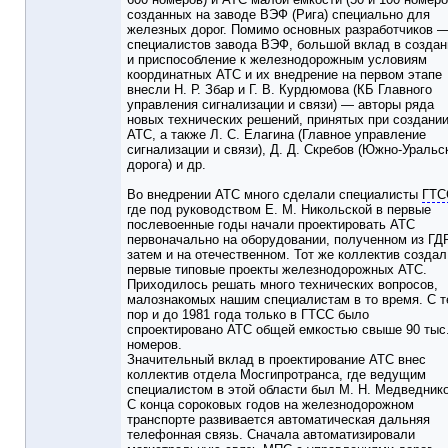
созданных на заводе ВЭФ (Рига) специально для
железных дорог. Помимо основных разработчиков 
специалистов завода ВЭФ, большой вклад в создан
и приспособление к железнодорожным условиям
координатных АТС и их внедрение на первом этапе
внесли Н. Р. Збар и Г. В. Курдюмова (КБ Главного
управления сигнализации и связи) — авторы ряда
новых технических решений, принятых при создани
АТС, а также Л. С. Елагина (Главное управление
сигнализации и связи), Д. Д. Скребов (Южно-Уральс
дорога) и др.
Во внедрении АТС много сделали специалисты
ГТС
где под руководством Е. М. Никольской в первые
послевоенные годы начали проектировать АТС
первоначально на оборудовании, полученном из ГДР
затем и на отечественном. Тот же коллектив создал
первые типовые проекты железнодорожных АТС.
Приходилось решать много технических вопросов,
малознакомых нашим специалистам в то время. С т
пор и до 1981 года только в ГТСС было
спроектировано АТС общей емкостью свыше 90 тыс
номеров.
Значительный вклад в проектирование АТС внес
коллектив отдела Мосгипротранса, где ведущим
специалистом в этой области был М. Н. Медведнико
С конца сороковых годов на железнодорожном
транспорте развивается автоматическая дальняя
телефонная связь. Сначала автоматизировали