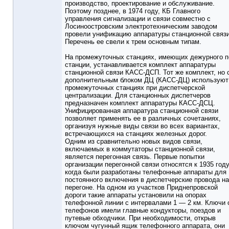
производство, проектирование и обслуживание.
Поэтому позднее, в 1974 году, КБ Главного
управления сигнализации и связи совместно с
Лосиноостровским электротехническим заводом
провели унификацию аппаратуры станционной связи
Перечень ее свели к трем основным типам.
На промежуточных станциях, имеющих дежурного п
станции, устанавливается комплект аппаратуры
станционной связи КАСС-ДСП. Тот же комплект, но 
дополнительным блоком ДЦ (КАСС-ДЦ) используют
промежуточных станциях при диспетчерской
централизации. Для станционных диспетчеров
предназначен комплект аппаратуры КАСС-ДСЦ.
Унифицированная аппаратура станционной связи
позволяет применять ее в различных сочетаниях,
организуя нужные виды связи во всех вариантах,
встречающихся на станциях железных дорог.
Одним из сравнительно новых видов связи,
включаемых в коммутаторы станционной связи,
является перегонная связь. Первые попытки
организации перегонной связи относятся к 1935 году
когда были разработаны телефонные аппараты для
постоянного включения в диспетчерские провода на
перегоне. На одном из участков Приднепровской
дороги такие аппараты установили на опорах
телефонной линии с интервалами 1 — 2 км. Ключи 
телефонов имели главные кондукторы, поездов и
путевые обходчики. При необходимости, открыв
ключом чугунный ящик телефонного аппарата, они