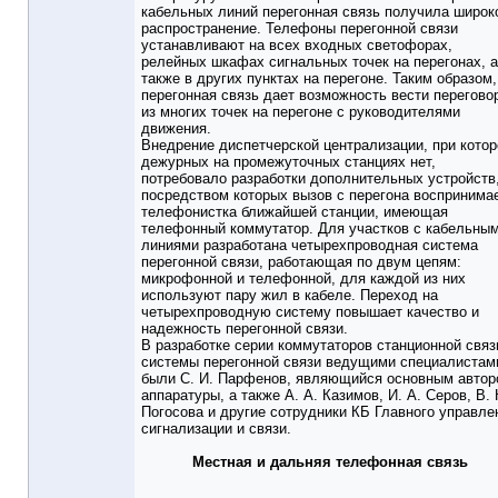
кабельных линий перегонная связь получила широк
распространение. Телефоны перегонной связи
устанавливают на всех входных светофорах,
релейных шкафах сигнальных точек на перегонах, а
также в других пунктах на перегоне. Таким образом,
перегонная связь дает возможность вести перегово
из многих точек на перегоне с руководителями
движения.
Внедрение диспетчерской централизации, при котор
дежурных на промежуточных станциях нет,
потребовало разработки дополнительных устройств
посредством которых вызов с перегона воспринима
телефонистка ближайшей станции, имеющая
телефонный коммутатор. Для участков с кабельны
линиями разработана четырехпроводная система
перегонной связи, работающая по двум цепям:
микрофонной и телефонной, для каждой из них
используют пару жил в кабеле. Переход на
четырехпроводную систему повышает качество и
надежность перегонной связи.
В разработке серии коммутаторов станционной связ
системы перегонной связи ведущими специалистам
были С. И. Парфенов, являющийся основным авто
аппаратуры, а также А. А. Казимов, И. А. Серов, В. 
Погосова и другие сотрудники КБ Главного управле
сигнализации и связи.
Местная и дальняя телефонная связь