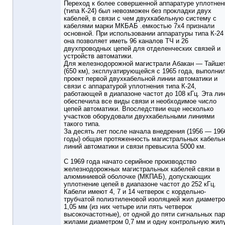
Переход к более совершенной аппаратуре уплотнен
(типа К-24) был невозможен без прокладки двух
кабелей, в связи с чем двухкабельную систему с
кабелями марки МКБАБ .емкостью 7х4 признали
основной. При использовании аппаратуры типа К-24
она позволяет иметь 96 каналов ТЧ и 26
двухпроводных цепей для отделенческих связей и
устройств автоматики.
Для железнодорожной магистрали Абакан — Тайше
(650 км), эксплуатирующейся с 1965 года, выполни
проект первой двухкабельной линии автоматики и
связи с аппаратурой уплотнения типа К-24,
работающей в диапазоне частот до 108 кГц. Эта ли
обеспечила все виды связи и необходимое число
цепей автоматики. Впоследствии еще несколько
участков оборудовали двухкабельными линиями
такого типа.
За десять лет после начала внедрения (1956 — 196
годы) общая протяженность магистральных кабель
линий автоматики и связи превысила 5000 км.
С 1969 года начато серийное производство
железнодорожных магистральных кабелей связи в
алюминиевой оболочке (МКПАБ), допускающих
уплотнение цепей в диапазоне частот до 252 кГц.
Кабели имеют 4, 7 и 14 четверок с кордельно-
трубчатой полиэтиленовой изоляцией жил диаметр
1,05 мм (из них четыре или пять четверок
высокочастотные), от одной до пяти сигнальных пар
жилами диаметром 0,7 мм и одну контрольную жил