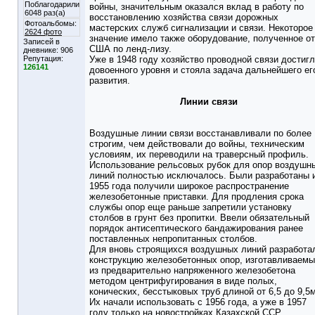
Поблагодарили
войны, значительным оказался вклад в работу по
6048 раз(а)
восстановлению хозяйства связи дорожных
Фотоальбомы:
мастерских служб сигнализации и связи. Некоторое
2624 фото
значение имело также оборудование, полученное от
Записей в
США по ленд-лизу.
дневнике:
906
Репутация:
Уже в 1948 году хозяйство проводной связи достиг
126141
довоенного уровня и стояла задача дальнейшего ег
развития.
Линии связи
Воздушные линии связи восстанавливали по более
строгим, чем действовали до войны, техническим
условиям, их переводили на траверсный профиль.
Использование рельсовых рубок для опор воздушн
линий полностью исключалось. Были разработаны 
1955 года получили широкое распространение
железобетонные приставки. Для продления срока
службы опор еще раньше запретили установку
столбов в грунт без пропитки. Ввели обязательный
порядок антисептического бандажирования ранее
поставленных непропитанных столбов.
Для вновь строящихся воздушных линий разработа
конструкцию железобетонных опор, изготавливаем
из предварительно напряженного железобетона
методом центрифугирования в виде полых,
конических, бесстыковых труб длиной от 6,5 до 9,5м
Их начали использовать с 1956 года, а уже в 1957
году только на новостройках Казахской ССР