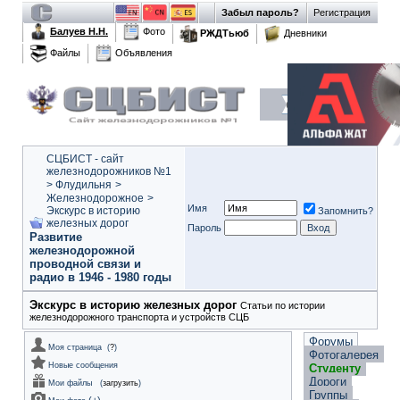
Забыл пароль?
Регистрация
Балуев Н.Н.
Фото
РЖДТьюб
Дневники
Файлы
Объявления
СЦБИСТ - сайт
железнодорожников №1
>
Флудильня
>
Железнодорожное
>
Имя
Экскурс в историю
Запомнить?
железных дорог
Пароль
Развитие
железнодорожной
проводной связи и
радио в 1946 - 1980 годы
Экскурс в историю железных дорог
Статьи по истории
железнодорожного транспорта и устройств СЦБ
Форумы
Моя страница
(
?
)
Фотогалерея
Новые сообщения
Студенту
Дороги
Мои файлы
(
загрузить
)
Группы