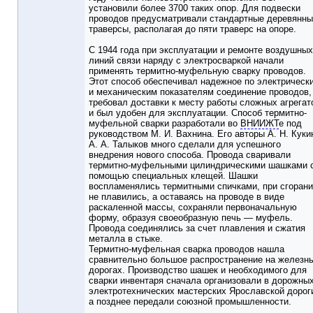
установили более 3700 таких опор. Для подвески
проводов предусматривали стандартные деревянн
траверсы, располагая до пяти траверс на опоре.
С 1944 года при эксплуатации и ремонте воздушных
линий связи наряду с электросваркой начали
применять термитно-муфельную сварку проводов.
Этот способ обеспечивал надежное по электрическ
и механическим показателям соединение проводов,
требовал доставки к месту работы сложных агрегат
и был удобен для эксплуатации. Способ термитно-
муфельной сварки разработали во
ВНИИЖТ
е под
руководством М. И. Вахнина. Его авторы А. Н. Куки
А. А. Талыков много сделали для успешного
внедрения нового способа. Провода сваривали
термитно-муфельными цилиндрическими шашками 
помощью специальных клещей. Шашки
воспламенялись термитными спичками, при сгоран
не плавились, а оставаясь на проводе в виде
раскаленной массы, сохраняли первоначальную
форму, образуя своеобразную печь — муфель.
Провода соединялись за счет плавления и сжатия
металла в стыке.
Термитно-муфельная сварка проводов нашла
сравнительно большое распространение на железн
дорогах. Производство шашек и необходимого для
сварки инвентаря сначала организовали в дорожны
электротехнических мастерских Ярославской дорог
а позднее передали союзной промышленности.