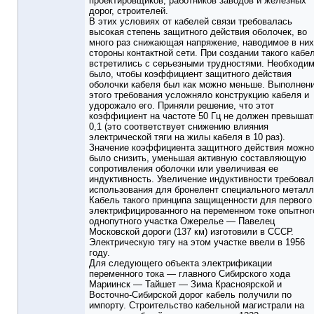
проектировщиков, работников заводов и железных
дорог, строителей.
В этих условиях от кабелей связи требовалась
высокая степень защитного действия оболочек, во
много раз снижающая напряжение, наводимое в них
стороны контактной сети. При создании такого кабе
встретились с серьезными трудностями. Необходи
было, чтобы коэффициент защитного действия
оболочки кабеля был как можно меньше. Выполнен
этого требования усложняло конструкцию кабеля и
удорожало его. Приняли решение, что этот
коэффициент на частоте 50 Гц не должен превышат
0,1 (это соответствует снижению влияния
электрической тяги на жилы кабеля в 10 раз).
Значение коэффициента защитного действия можно
было снизить, уменьшая активную составляющую
сопротивления оболочки или увеличивая ее
индуктивность. Увеличение индуктивности требова
использования для бронелент специального металл
Кабель такого принципа защищенности для первого
электрифицированного на переменном токе опытног
однопутного участка Ожерелье — Павелец
Московской дороги (137 км) изготовили в СССР.
Электрическую тягу на этом участке ввели в 1956
году.
Для следующего объекта электрификации
переменного тока — главного Сибирского хода
Мариинск — Тайшет — Зима Красноярской и
Восточно-Сибирской дорог кабель получили по
импорту. Строительство кабельной магистрали на