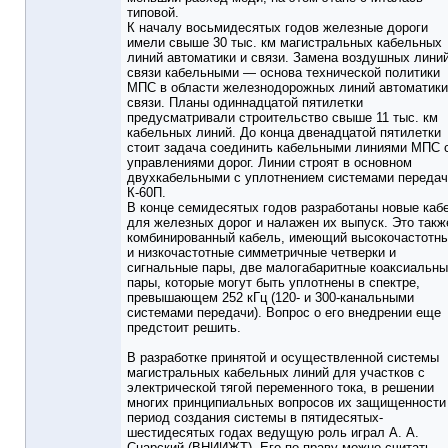
типовой.
К началу восьмидесятых годов железные дороги
имели свыше 30 тыс. км магистральных кабельных
линий автоматики и связи. Замена воздушных лини
связи кабельными — основа технической политики
МПС в области железнодорожных линий автоматики
связи. Планы одиннадцатой пятилетки
предусматривали строительство свыше 11 тыс. км
кабельных линий. До конца двенадцатой пятилетки
стоит задача соединить кабельными линиями МПС 
управлениями дорог. Линии строят в основном
двухкабельными с уплотнением системами переда
К-60П.
В конце семидесятых годов разработаны новые каб
для железных дорог и налажен их выпуск. Это такж
комбинированный кабель, имеющий высокочастотн
и низкочастотные симметричные четверки и
сигнальные пары, две малогабаритные коаксиальн
пары, которые могут быть уплотнены в спектре,
превышающем 252 кГц (120- и 300-канальными
системами передачи). Вопрос о его внедрении еще
предстоит решить.
В разработке принятой и осуществленной системы
магистральных кабельных линий для участков с
электрической тягой переменного тока, в решении
многих принципиальных вопросов их защищенности
период создания системы в пятидесятых-
шестидесятых годах ведущую роль играл А. А.
Снарский (ВНИИЖТ). Его по праву можно считать