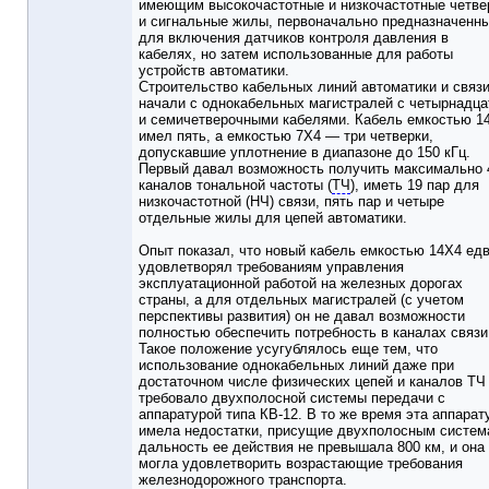
имеющим высокочастотные и низкочастотные четве
и сигнальные жилы, первоначально предназначенн
для включения датчиков контроля давления в
кабелях, но затем использованные для работы
устройств автоматики.
Строительство кабельных линий автоматики и связ
начали с однокабельных магистралей с четырнадца
и семичетверочными кабелями. Кабель емкостью 1
имел пять, а емкостью 7Х4 — три четверки,
допускавшие уплотнение в диапазоне до 150 кГц.
Первый давал возможность получить максимально 
каналов тональной частоты (
ТЧ
), иметь 19 пар для
низкочастотной (НЧ) связи, пять пар и четыре
отдельные жилы для цепей автоматики.
Опыт показал, что новый кабель емкостью 14Х4 ед
удовлетворял требованиям управления
эксплуатационной работой на железных дорогах
страны, а для отдельных магистралей (с учетом
перспективы развития) он не давал возможности
полностью обеспечить потребность в каналах связи
Такое положение усугублялось еще тем, что
использование однокабельных линий даже при
достаточном числе физических цепей и каналов ТЧ
требовало двухполосной системы передачи с
аппаратурой типа КВ-12. В то же время эта аппарат
имела недостатки, присущие двухполосным систем
дальность ее действия не превышала 800 км, и она
могла удовлетворить возрастающие требования
железнодорожного транспорта.