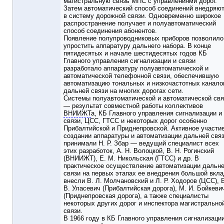
магистральную связь МПС с управлениями дорог.
Затем автоматический способ соединений внедряют
в систему дорожной связи. Одновременно широкое
распространение получает и полуавтоматический
способ соединения абонентов.
Появление полупроводниковых приборов позволило
упростить аппаратуру дальнего набора. В конце
пятидесятых и начале шестидесятых годов КБ
Главного управления сигнализации и связи
разработало аппаратуру полуавтоматической и
автоматической телефонной связи, обеспечившую
автоматизацию тональных и низкочастотных канало
дальней связи на многих дорогах сети.
Системы полуавтоматической и автоматической свя
— результат совместной работы коллективов
ВНИИЖТ
а, КБ Главного управления сигнализации и
связи, ЦСС, ГТСС и некоторых дорог особенно
Прибалтийской и Приднепровской. Активное участие
создании аппаратуры и автоматизации дальней свя
принимали Н. Р. Збар — ведущий специалист всех
этих разработок, А. Н. Волоцкой, В. Н. Рогинский
(ВНИИЖТ), Е. М. Никольская (ГТСС) и др. В
практическое осуществление автоматизации дальн
связи на первых этапах ее внедрения большой вкл
внесли В. Л. Молчановский и Л. Р. Ходоров (ЦСС), 
В. Уласевич (Прибалтийская дорога), М. И. Бойкеви
(Приднепровская дорога), а также специалисты
некоторых других дорог и инспектора магистрально
связи.
В 1966 году в КБ Главного управления сигнализации