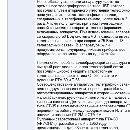
Новосибирск установили аппаратуру частотно-
временного телеграфирования типа ЧВТ, которая
позволяла путем вторичного уплотнения телефонно
цепи увеличить число телеграфных каналов,
создаваемых в телефонном канале, более чем в 2
раза. Число получаемых при этом телеграфных
связей зависело от скорости телеграфирования
включенных аппаратов. При использовании аппарат
со скоростью 50 Бод система ЧВТ позволяла иметь
телеграфные связи, а при скорости 75 Бод — 18
телеграфных связей. В аппаратуре были
предусмотрены полупроводниковые приборы, все
оборудование размещалось на одной стойке.
Применение новой кэналообразующей аппаратуры и
быстрый рост числа каналов телеграфной связи
позволили широко внедрять стартстопные
телеграфные аппараты типа СТ-35, а затем и
рулонные РТА-60 и Т-63.
Совершенствование аппаратуры телеграфной связи
шло по двум направлениям: первое - разработка
автоматизированных аппаратов и второе — создани
малогабаритных рулонных и ленточных аппаратов с
типовым колесом. Для унификации кода аппараты
типа СТ-35 и автоматизирован-ные аппараты типа С
перевели на работу международным кодом № 2, и 
получили название СТ-2М и СТА-2М.
Рулонный стартстопный аппарат типа РТА-60
(«РИОНИ»), разработанный в 1960 году,
предназначался для абонентского телеграфа,