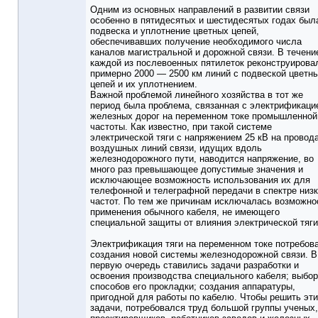
Одним из основных направлений в развитии связи
особенно в пятидесятых и шестидесятых годах был
подвеска и уплотнение цветных цепей,
обеспечивавших получение необходимого числа
каналов магистральной и дорожной связи. В течени
каждой из послевоенных пятилеток реконструирова
примерно 2000 — 2500 км линий с подвеской цветн
цепей и их уплотнением.
Важной проблемой линейного хозяйства в тот же
период была проблема, связанная с электрификаци
железных дорог на переменном токе промышленной
частоты. Как известно, при такой системе
электрической тяги с напряжением 25 кВ на провод
воздушных линий связи, идущих вдоль
железнодорожного пути, наводится напряжение, во
много раз превышающее допустимые значения и
исключающее возможность использования их для
телефонной и телеграфной передачи в спектре низ
частот. По тем же причинам исключалась возможно
применения обычного кабеля, не имеющего
специальной защиты от влияния электрической тяги
Электрификация тяги на переменном токе потребов
создания новой системы железнодорожной связи. В
первую очередь ставились задачи разработки и
освоения производства специального кабеля; выбо
способов его прокладки; создания аппаратуры,
пригодной для работы по кабелю. Чтобы решить эти
задачи, потребовался труд большой группы ученых,