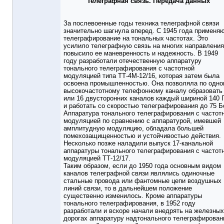
Телеграфная связь. Передача данных
За послевоенные годы техника телеграфной связи
значительно шагнула вперед. С 1945 года применя
телеграфирование на тональных частотах. Это
усилило телеграфную связь на многих направления
повысило ее маневренность и надежность. В 1949
году разработали отечественную аппаратуру
тонального телеграфирования с частотной
модуляцией типа ТТ-4М-12/16, которая затем была
освоена промышленностью. Она позволяла по одн
высокочастотному телефонному каналу образовать
или 16 двусторонних каналов каждый шириной 140 
и работать со скоростью телеграфирования до 75 Б
Аппаратура тонального телеграфирования с частот
модуляцией по сравнению с аппаратурой, имевшей
амплитудную модуляцию, обладала большей
помехозащищенностью и устойчивостью действия.
Несколько позже наладили выпуск 17-канальной
аппаратуры тонального телеграфирования с частот
модуляцией ТТ-12/17.
Таким образом, если до 1950 года основным видом
каналов телеграфной связи являлись одиночные
стальные провода или фантомные цепи воздушных
линий связи, то в дальнейшем положение
существенно изменилось. Кроме аппаратуры
тонального телеграфирования, в 1952 году
разработали и вскоре начали внедрять на железных
дорогах аппаратуру надтонального телеграфирован