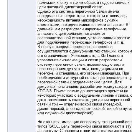
нажимали кнопку и таким образом подключались к
цепи поездной диспетчерской связи.
Однако эта система перегонной 'связи имела
определенные недостатки, к которым относилась
необходимость питания микрофонов сухими
элементами, находившимися в самом аппарате. В
дальнейшем разработали наружные телефонные
аппараты с центральным питанием от
распорядительной станции, устанавливали розетки
для подключения переносных телефонов и т. д.
В первую очередь переговоры с перегона
осуществляются с дежурными тех станций, которы
его ограничивают. Учитывая это, в КБ Главного
управления сигнализации и связи разработали
систему перегонной связи, позволяющую вести
переговоры между пунктами, находящимися на
перегоне, и станциями, его ограничивающими. При
необходимости дежурный по станции подключает ц
перегонной связи к отделенческим цепям. Для
дежурных по станциям разработали коммутаторы т
КПС-2/3. Применяемые до настоящего времени на
некоторых участках с воздушными линиями связи, 
дают возможность включать две линии перегонной
связи и три — отделенческой связи (поездной,
диспетчерской, энергодиспетчерской, линейно-путе
или служебной диспетчерской).
На станциях, имеющих аппаратуру станционной свя
типов КАСС, цепь перегонной связи включают в эту
аппаратуру. С началом строительства магистральн