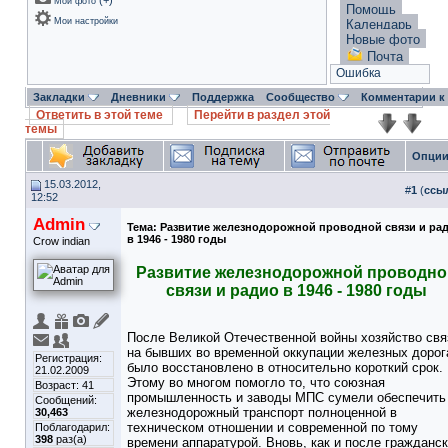
(
+
)
Мои фото
Помощь
Мои настройки
Календарь
Новые фото
Почта
Ошибка
Закладки
Дневники
Поддержка
Сообщество
Комментарии к
Ответить в этой теме
Перейти в раздел этой
темы
Опции
15.03.2012,
#
1
(
ссы
12:52
Admin
Тема:
Развитие железнодорожной проводной связи и ра
в 1946 - 1980 годы
Crow indian
Развитие железнодорожной проводно
связи и радио в 1946 - 1980 годы
После Великой Отечественной войны хозяйство свя
на бывших во временной оккупации железных дорог
Регистрация:
было восстановлено в относительно короткий срок.
21.02.2009
Этому во многом помогло то, что союзная
Возраст: 41
промышленность и заводы МПС сумели обеспечить
Сообщений:
железнодорожный транспорт полноценной в
30,463
техническом отношении и современной по тому
Поблагодарил:
398
раз(а)
времени аппаратурой. Вновь, как и после гражданс