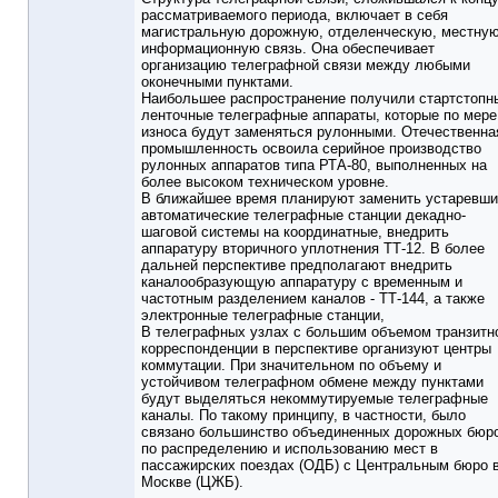
рассматриваемого периода, включает в себя
магистральную дорожную, отделенческую, местную
информационную связь. Она обеспечивает
организацию телеграфной связи между любыми
оконечными пунктами.
Наибольшее распространение получили стартстопн
ленточные телеграфные аппараты, которые по мере
износа будут заменяться рулонными. Отечественна
промышленность освоила серийное производство
рулонных аппаратов типа РТА-80, выполненных на
более высоком техническом уровне.
В ближайшее время планируют заменить устаревш
автоматические телеграфные станции декадно-
шаговой системы на координатные, внедрить
аппаратуру вторичного уплотнения ТТ-12. В более
дальней перспективе предполагают внедрить
каналообразующую аппаратуру с временным и
частотным разделением каналов - ТТ-144, а также
электронные телеграфные станции,
В телеграфных узлах с большим объемом транзитн
корреспонденции в перспективе организуют центры
коммутации. При значительном по объему и
устойчивом телеграфном обмене между пунктами
будут выделяться некоммутируемые телеграфные
каналы. По такому принципу, в частности, было
связано большинство объединенных дорожных бюр
по распределению и использованию мест в
пассажирских поездах (ОДБ) с Центральным бюро 
Москве (ЦЖБ).