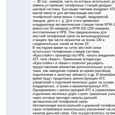
— 30 тыс. номеров, часть из которых используют д
замены устаревших телефонных станций декадно-
шаговой системы. Быстрыми темпами внедряют АТ
малой емкости для автоматизации местной
телефонной связи малых станций, предприятий,
заводов, депо и т. д. Для этого применяют
координатные автоматические станции типов КРЖ-1
(емкостью 50 номеров) и КРЖ-202 (100 номеров),
изготовленные в НРБ. Они предназначены для
местной телефонной связи на железнодорожных
станциях при числе абонентов не более 100 и
соединительных линий не более 10.
В последнее время на сетях местной связи
используют телефонные станции системы
«Кросспойнт» производства НРБ, начато внедрение
АТС типа «Квант». Применение аппаратуры
«Кросспойнт» и «Квант» позволит расширить
предоставление абонентам дополнительных услуг,
таких, как наведение справок во время разговора,
подключение к занятому абоненту и др. В ближайш
время будут продолжать реконструккцию АТС
управлений и отделений железных дорог на основе
координатных, а позже и квазиэлектронных АТС.
Одновременно с реконструкцией АТС в управлениях
отделениях железных дорог строят транзитные узл
через которые проходят каналы дальней
автоматической телефонной связи.
Автоматизация магистральной и дорожной телефон
связи потребовала значительного увеличения числ
каналов дальней связи. Оно осуществлялось путем