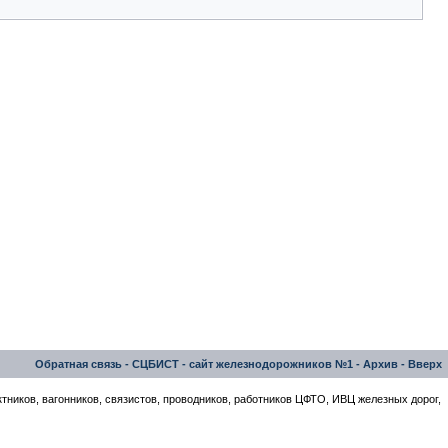
Обратная связь
-
СЦБИСТ - сайт железнодорожников №1
-
Архив
-
Вверх
тников, вагонников, связистов, проводников, работников ЦФТО, ИВЦ железных дорог,