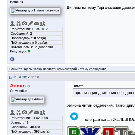
Новичок
Диплом на тему "организация движен
Регистрация: 11.04.2012
Сообщений:
2
Поблагодарил:
0
раз(а)
Поблагодарили 0 раз(а)
Фотоальбомы:
не добавлял
Репутация:
0
Нажмите здесь, чтобы написать комментарий к этому сообщению
11.04.2012, 21:31
Admin
Цитата:
Crow indian
организация движения поездов н
региона читай отделения. Таких ди
__________________
Регистрация: 21.02.2009
Телеграм-канал ЖЕЛЕЗН
Возраст: 41
Сообщений:
30,458
Поблагодарил:
398
раз(а)