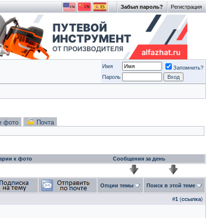
Забыл пароль?
Регистрация
Имя
Запомнить?
Пароль
е фото
Почта
арии к фото
Сообщения за день
Опции темы
Поиск в этой теме
#
1
(
ссылка
)