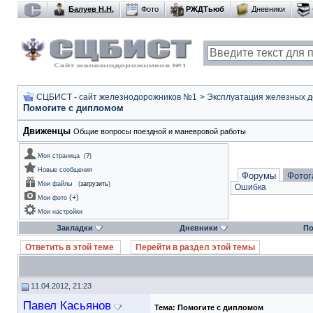
Балуев Н.Н.
Фото
РЖДТьюб
Дневники
СЦБИСТ - сайт железнодорожников №1
>
Эксплуатация железных д
Помогите с дипломом
Движенцы
Общие вопросы поездной и маневровой работы
Моя страница
(
?
)
Новые сообщения
Форумы
Фотог
Мои файлы
(
загрузить
)
Ошибка
(
+
)
Мои фото
Мои настройки
Закладки
Дневники
По
Ответить в этой теме
Перейти в раздел этой темы
11.04.2012, 21:23
Павел Касьянов
Тема:
Помогите с дипломом