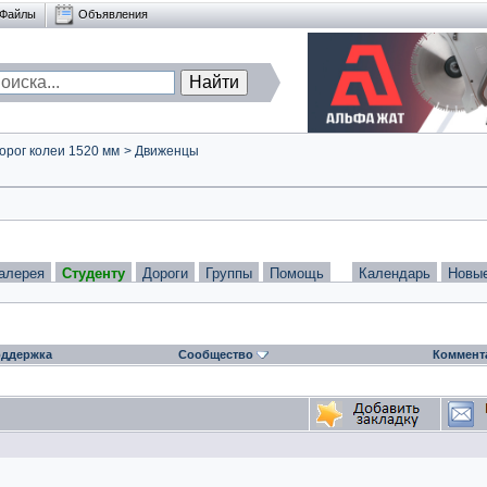
Файлы
Объявления
орог колеи 1520 мм
>
Движенцы
алерея
Студенту
Дороги
Группы
Помощь
Календарь
Новы
ддержка
Сообщество
Коммент