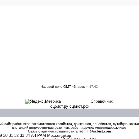
Часовой пояс GMT +3, время:
17:42
.
Справочник
сцбист.ру сцбист.рф
й сайт работников локомотивного хозяйства, движенцев, эсцебистов, путейцев, контак
дистанций погрузочно-разгрузочных работ и других железнодорожников.
Связь с администрацией сайта:
admin@scbist.com
9
30
31
32
33
34
А-ГРАМ Мессенджер