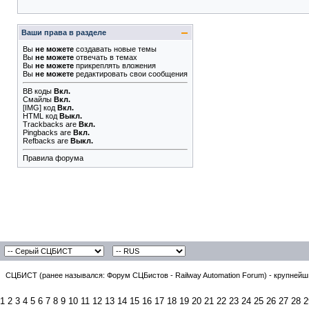
Ваши права в разделе
Вы
не можете
создавать новые темы
Вы
не можете
отвечать в темах
Вы
не можете
прикреплять вложения
Вы
не можете
редактировать свои сообщения
BB коды
Вкл.
Смайлы
Вкл.
[IMG]
код
Вкл.
HTML код
Выкл.
Trackbacks
are
Вкл.
Pingbacks
are
Вкл.
Refbacks
are
Выкл.
Правила форума
СЦБИСТ (ранее назывался: Форум СЦБистов - Railway Automation Forum) - крупнейши
1
2
3
4
5
6
7
8
9
10
11
12
13
14
15
16
17
18
19
20
21
22
23
24
25
26
27
28
2