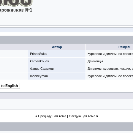
Автор
Раздел
PrinceSska
Курсовое и дипломное проек
karpenko_ds
Движенцы
Фанис Садыков
Дипломы, курсовые, лекции,
monkeyman
Курсовое и дипломное проек
 to English
«
Предыдущая тема
|
Следующая тема
»