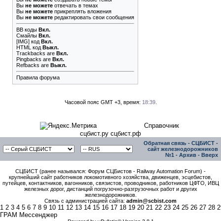
Вы
не можете
отвечать в темах
Вы
не можете
прикреплять вложения
Вы
не можете
редактировать свои сообщения
BB коды
Вкл.
Смайлы
Вкл.
[IMG]
код
Вкл.
HTML код
Выкл.
Trackbacks
are
Вкл.
Pingbacks
are
Вкл.
Refbacks
are
Выкл.
Правила форума
Часовой пояс GMT +3, время:
18:39
.
Справочник
сцбист.ру сцбист.рф
Обратная связь
-
СЦБИСТ -
сайт железнодорожников
№1
-
Архив
-
Вверх
СЦБИСТ (ранее назывался: Форум СЦБистов - Railway Automation Forum) -
крупнейший сайт работников локомотивного хозяйства, движенцев, эсцебистов,
путейцев, контактников, вагонников, связистов, проводников, работников ЦФТО, ИВЦ
железных дорог, дистанций погрузочно-разгрузочных работ и других
железнодорожников.
Связь с администрацией сайта:
admin@scbist.com
1
2
3
4
5
6
7
8
9
10
11
12
13
14
15
16
17
18
19
20
21
22
23
24
25
26
27
28
2
ГРАМ Мессенджер