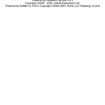
Powered by vBulletin® Version 3.8.1
Copyright ©2000 - 2026, Jelsoft Enterprises Ltd.
Powered by NuWiki v1.3 RC1 Copyright ©2006-2007, NuHit, LLC Перевод: zCarot