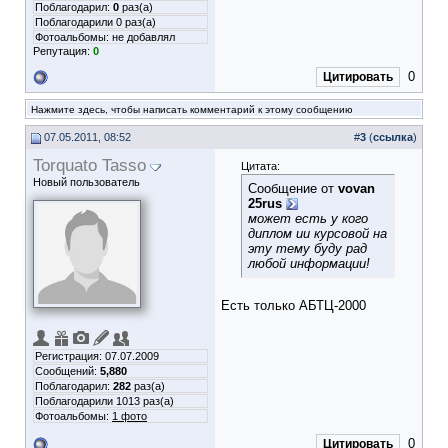
Поблагодарил:
0
раз(а)
Поблагодарили 0 раз(а)
Фотоальбомы:
не добавлял
Репутация:
0
0
Цитировать
Нажмите здесь, чтобы написать комментарий к этому сообщению
07.05.2011, 08:52
#
3
(
ссылка
)
Torquato Tasso
Цитата:
Новый пользователь
Сообщение от
vovan
25rus
может есть у кого
диплом ии курсовой на
эту тему буду рад
любой информации!
Есть только АБТЦ-2000
Регистрация: 07.07.2009
Сообщений:
5,880
Поблагодарил:
282
раз(а)
Поблагодарили 1013 раз(а)
Фотоальбомы:
1 фото
0
Цитировать