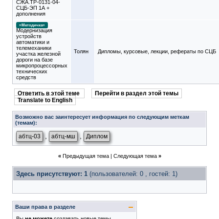
СЖА.ТР-0131-04-
СЦБ-ЭП 1А +
дополнения
=Методичка=
Модернизация
устройств
автоматики и
телемеханики
Толян
Дипломы, курсовые, лекции, рефераты по СЦБ
участка железной
дороги на базе
микропроцессорных
технических
средств
Ответить в этой теме
Перейти в раздел этой темы
Translate to English
Возможно вас заинтересует информация по следующим меткам
(темам):
,
,
абтц-03
абтц-мш
Диплом
«
Предыдущая тема
|
Следующая тема
»
Здесь присутствуют: 1
(пользователей: 0 , гостей: 1)
Ваши права в разделе
Вы
не можете
создавать новые темы