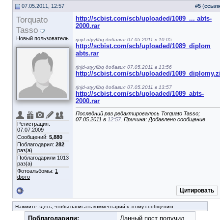
07.05.2011, 12:57
#
5
(
ссыл
Torquato
http://scbist.com/scb/uploaded/1089_... abts-
2000.rar
Tasso
Новый пользователь
rjnjd-utyyflbq добавил 07.05.2011 в 10:05
http://scbist.com/scb/uploaded/1089_diplom
abts.rar
rjnjd-utyyflbq добавил 07.05.2011 в 13:56
http://scbist.com/scb/uploaded/1089_diplomy.z
rjnjd-utyyflbq добавил 07.05.2011 в 13:57
http://scbist.com/scb/uploaded/1089_abts-
2000.rar
Последний раз редактировалось Torquato Tasso;
07.05.2011 в
12:57
. Причина: Добавлено сообщение
Регистрация:
07.07.2009
Сообщений:
5,880
Поблагодарил:
282
раз(а)
Поблагодарили 1013
раз(а)
Фотоальбомы:
1
фото
Цитировать
Нажмите здесь, чтобы написать комментарий к этому сообщению
Поблагодарили:
Данный пост получил