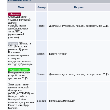
Тема
Автор
Раздел
=Диплом=
Оборудование
участка железной
дороги
устройствами
Толян
Дипломы, курсовые, лекции, рефераты по СЦБ
автоблокировки
типа АБТЦ
(однопутный
участок)
[15 марта
[Гудок]
2011] Масло на
рельсы. Дороги
Восточного
Admin
Газета "Гудок"
полигона делают
ставку на
внедрение нового
метода лубрикации
=Курсовая работа=
Внедрение новых
Толян
Дипломы, курсовые, лекции, рефераты по СЦБ
устройств на
дистанции СЦБ
Электропитание
автоматической
блокировки
(АБТЦ,АБТЦ-ЕМ) на
базе устройств
бесперебойного
savage
Поиск документации
питания для участка
Санкт-Петербург-
Москва