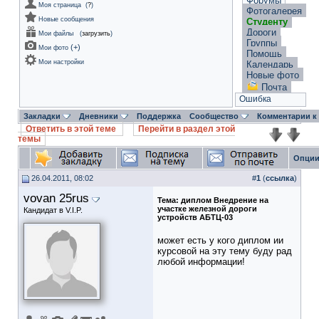
Форумы
Моя страница
(
?
)
Фотогалерея
Новые сообщения
Студенту
Дороги
Мои файлы
(
загрузить
)
Группы
(
+
)
Мои фото
Помощь
Мои настройки
Календарь
Новые фото
Почта
Ошибка
Закладки
Дневники
Поддержка
Сообщество
Комментарии к
Ответить в этой теме
Перейти в раздел этой
темы
Опции
26.04.2011, 08:02
#
1
(
ссылка
)
vovan 25rus
Тема:
диплом Внедрение на
участке железной дороги
Кандидат в V.I.P.
устройств АБТЦ-03
может есть у кого диплом ии
курсовой на эту тему буду рад
любой информации!