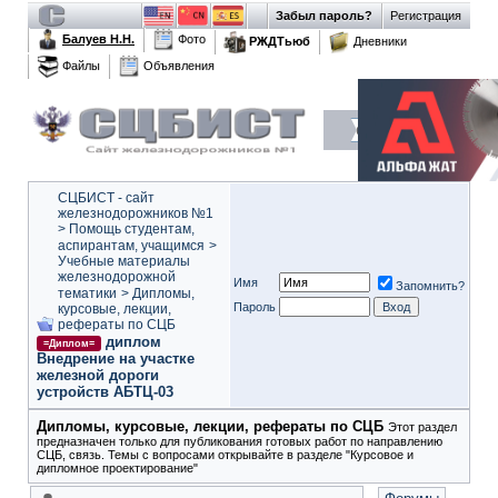
Забыл пароль?
Регистрация
Балуев Н.Н.
Фото
РЖДТьюб
Дневники
Файлы
Объявления
СЦБИСТ - сайт
железнодорожников №1
>
Помощь студентам,
аспирантам, учащимся
>
Учебные материалы
железнодорожной
Имя
Запомнить?
тематики
>
Дипломы,
Пароль
курсовые, лекции,
рефераты по СЦБ
диплом
=Диплом=
Внедрение на участке
железной дороги
устройств АБТЦ-03
Дипломы, курсовые, лекции, рефераты по СЦБ
Этот раздел
предназначен только для публикования готовых работ по направлению
СЦБ, связь. Темы с вопросами открывайте в разделе "Курсовое и
дипломное проектирование"