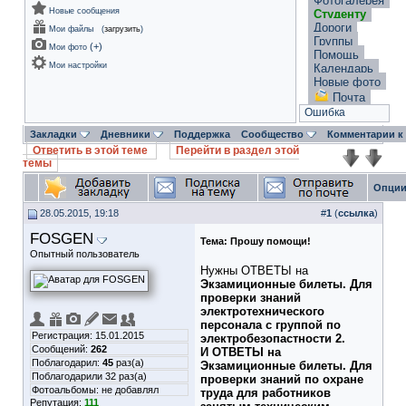
Фотогалерея
Новые сообщения
Студенту
Дороги
Мои файлы
(
загрузить
)
Группы
(
+
)
Мои фото
Помощь
Мои настройки
Календарь
Новые фото
Почта
Ошибка
Закладки
Дневники
Поддержка
Сообщество
Комментарии к
Ответить в этой теме
Перейти в раздел этой
темы
Опции
28.05.2015, 19:18
#
1
(
ссылка
)
FOSGEN
Тема:
Прошу помощи!
Опытный пользователь
Нужны ОТВЕТЫ на
Экзамиционные билеты. Для
проверки знаний
электротехнического
персонала с группой по
Регистрация: 15.01.2015
электробезопастности 2.
Сообщений:
262
И ОТВЕТЫ на
Поблагодарил:
45
раз(а)
Экзамиционные билеты. Для
Поблагодарили 32 раз(а)
проверки знаний по охране
Фотоальбомы:
не добавлял
труда для работников
Репутация:
111