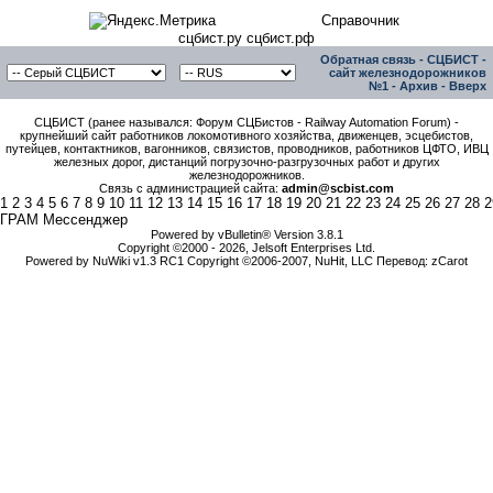
Справочник
сцбист.ру сцбист.рф
Обратная связь
-
СЦБИСТ -
сайт железнодорожников
№1
-
Архив
-
Вверх
СЦБИСТ (ранее назывался: Форум СЦБистов - Railway Automation Forum) -
крупнейший сайт работников локомотивного хозяйства, движенцев, эсцебистов,
путейцев, контактников, вагонников, связистов, проводников, работников ЦФТО, ИВЦ
железных дорог, дистанций погрузочно-разгрузочных работ и других
железнодорожников.
Связь с администрацией сайта:
admin@scbist.com
1
2
3
4
5
6
7
8
9
10
11
12
13
14
15
16
17
18
19
20
21
22
23
24
25
26
27
28
2
ГРАМ Мессенджер
Powered by vBulletin® Version 3.8.1
Copyright ©2000 - 2026, Jelsoft Enterprises Ltd.
Powered by NuWiki v1.3 RC1 Copyright ©2006-2007, NuHit, LLC Перевод: zCarot