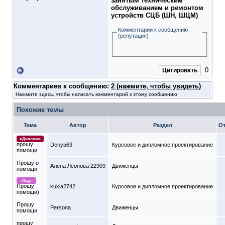
занятым техническим
обслуживанием и ремонтом
устройств СЦБ (ШН, ШЦМ)
Комментарии к сообщению
(репутация)
0
Цитировать
Комментариев к сообщению:
2 (нажмите, чтобы увидеть)
Нажмите здесь, чтобы написать комментарий к этому сообщению
Похожие темы
Тема
Автор
Раздел
О
=Диплом=
прошу
Denya63
Курсовое и дипломное проектирование
помощи
Прошу о
Алёна Леонова 22909
Движенцы
помощи
=Ищу=
Прошу
kukla2742
Курсовое и дипломное проектирование
помощи)
Прошу
Persona
Движенцы
помощи
прошу