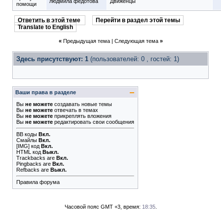
людмила федотова
Движенцы
помощи
Ответить в этой теме
Перейти в раздел этой темы
Translate to English
«
Предыдущая тема
|
Следующая тема
»
Здесь присутствуют: 1
(пользователей: 0 , гостей: 1)
Ваши права в разделе
Вы
не можете
создавать новые темы
Вы
не можете
отвечать в темах
Вы
не можете
прикреплять вложения
Вы
не можете
редактировать свои сообщения
BB коды
Вкл.
Смайлы
Вкл.
[IMG]
код
Вкл.
HTML код
Выкл.
Trackbacks
are
Вкл.
Pingbacks
are
Вкл.
Refbacks
are
Выкл.
Правила форума
Часовой пояс GMT +3, время:
18:35
.