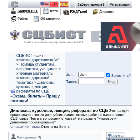
Забыл пароль?
Регистрация
Балуев Н.Н.
Фото
РЖДТьюб
Дневники
Файлы
Объявления
СЦБИСТ - сайт
железнодорожников №1
>
Помощь студентам,
аспирантам, учащимся
>
Учебные материалы
Имя
Запомнить?
железнодорожной
Пароль
тематики
>
Дипломы,
курсовые, лекции,
рефераты по СЦБ
=Экзам. билеты= Прошу
помощи!
Дипломы, курсовые, лекции, рефераты по СЦБ
Этот раздел
предназначен только для публикования готовых работ по направлению
СЦБ, связь. Темы с вопросами открывайте в разделе "Курсовое и
дипломное проектирование"
Описание темы:
Ответы на билеты
Форумы
Моя страница
(
?
)