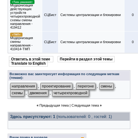
=Техн. решения=
Модернизация
действующих
устройств
СЦБист
Системы централизации и блокировки
0
четырехпроводной
схемы смены
направления -
419412
=ТМП=
Модернизация
смены
СЦБист
Системы централизации и блокировки
0
направления -
410414-ТМП
Ответить в этой теме
Перейти в раздел этой темы
Translate to English
Возможно вас заинтересует информация по следующим меткам
(темам):
,
,
,
,
направления
проектирование
перегоне
смены
,
,
схемы
движения
четырехпроводной
«
Предыдущая тема
|
Следующая тема
»
Здесь присутствуют: 1
(пользователей: 0 , гостей: 1)
Ваши права в разделе