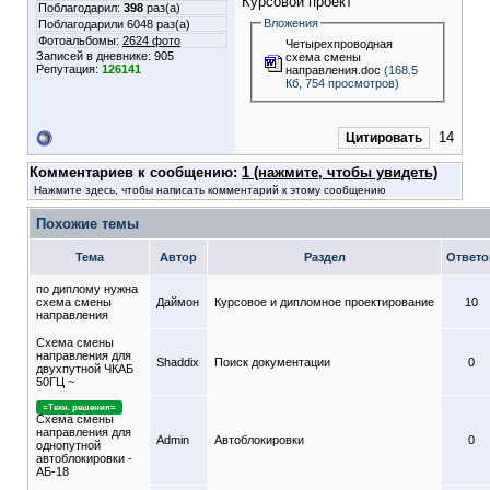
Курсовой проект
Поблагодарил:
398
раз(а)
Вложения
Поблагодарили 6048 раз(а)
Фотоальбомы:
2624 фото
Четырехпроводная
Записей в дневнике:
905
схема смены
Репутация:
126141
направления.doc
(168.5
Кб, 754 просмотров)
14
Цитировать
Комментариев к сообщению:
1 (нажмите, чтобы увидеть)
Нажмите здесь, чтобы написать комментарий к этому сообщению
Похожие темы
Тема
Автор
Раздел
Ответо
по диплому нужна
схема смены
Даймон
Курсовое и дипломное проектирование
10
направления
Схема смены
направления для
Shaddix
Поиск документации
0
двухпутной ЧКАБ
50ГЦ ~
=Техн. решения=
Схема смены
направления для
Admin
Автоблокировки
0
однопутной
автоблокировки -
АБ-18