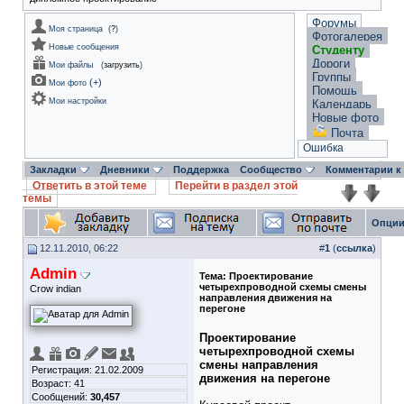
Форумы
Моя страница
(
?
)
Фотогалерея
Новые сообщения
Студенту
Дороги
Мои файлы
(
загрузить
)
Группы
(
+
)
Мои фото
Помощь
Мои настройки
Календарь
Новые фото
Почта
Ошибка
Закладки
Дневники
Поддержка
Сообщество
Комментарии к
Ответить в этой теме
Перейти в раздел этой
темы
Опции
12.11.2010, 06:22
#
1
(
ссылка
)
Admin
Тема:
Проектирование
четырехпроводной схемы смены
Crow indian
направления движения на
перегоне
Проектирование
четырехпроводной схемы
смены направления
Регистрация: 21.02.2009
движения на перегоне
Возраст: 41
Сообщений:
30,457