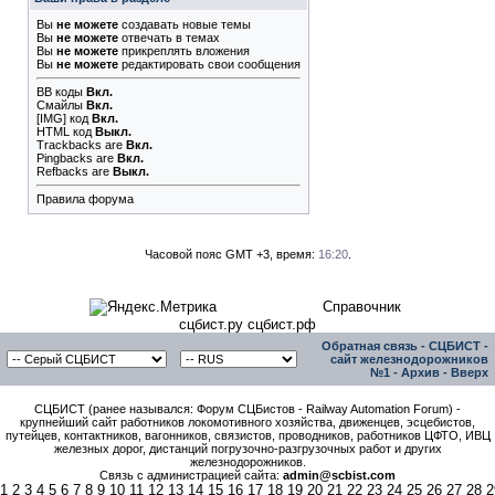
Вы
не можете
создавать новые темы
Вы
не можете
отвечать в темах
Вы
не можете
прикреплять вложения
Вы
не можете
редактировать свои сообщения
BB коды
Вкл.
Смайлы
Вкл.
[IMG]
код
Вкл.
HTML код
Выкл.
Trackbacks
are
Вкл.
Pingbacks
are
Вкл.
Refbacks
are
Выкл.
Правила форума
Часовой пояс GMT +3, время:
16:20
.
Справочник
сцбист.ру сцбист.рф
Обратная связь
-
СЦБИСТ -
сайт железнодорожников
№1
-
Архив
-
Вверх
СЦБИСТ (ранее назывался: Форум СЦБистов - Railway Automation Forum) -
крупнейший сайт работников локомотивного хозяйства, движенцев, эсцебистов,
путейцев, контактников, вагонников, связистов, проводников, работников ЦФТО, ИВЦ
железных дорог, дистанций погрузочно-разгрузочных работ и других
железнодорожников.
Связь с администрацией сайта:
admin@scbist.com
1
2
3
4
5
6
7
8
9
10
11
12
13
14
15
16
17
18
19
20
21
22
23
24
25
26
27
28
2