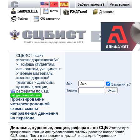
Забыл пароль?
Регистрация
Балуев Н.Н.
Фото
РЖДТьюб
Дневники
Файлы
Объявления
СЦБИСТ - сайт
железнодорожников №1
>
Помощь студентам,
аспирантам, учащимся
>
Учебные материалы
железнодорожной
тематики
>
Дипломы,
Имя
Запомнить?
курсовые, лекции,
Пароль
рефераты по СЦБ
=Курсовая работа=
Проектирование
четырехпроводной
схемы смены
направления движения
на перегоне
Дипломы, курсовые, лекции, рефераты по СЦБ
Этот раздел
предназначен только для публикования готовых работ по направлению
СЦБ, связь. Темы с вопросами открывайте в разделе "Курсовое и
дипломное проектирование"