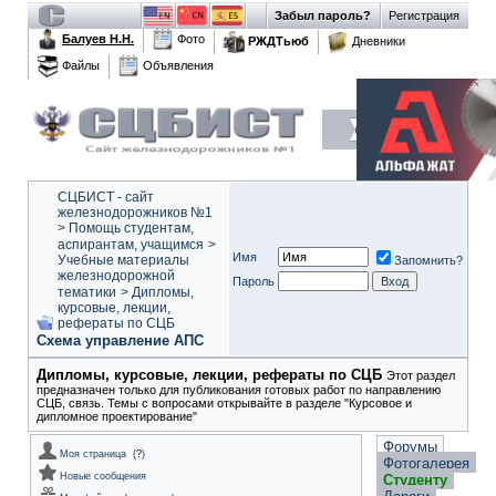
Забыл пароль?
Регистрация
Балуев Н.Н.
Фото
РЖДТьюб
Дневники
Файлы
Объявления
СЦБИСТ - сайт
железнодорожников №1
>
Помощь студентам,
аспирантам, учащимся
>
Имя
Учебные материалы
Запомнить?
железнодорожной
Пароль
тематики
>
Дипломы,
курсовые, лекции,
рефераты по СЦБ
Схема управление АПС
Дипломы, курсовые, лекции, рефераты по СЦБ
Этот раздел
предназначен только для публикования готовых работ по направлению
СЦБ, связь. Темы с вопросами открывайте в разделе "Курсовое и
дипломное проектирование"
Форумы
Моя страница
(
?
)
Фотогалерея
Новые сообщения
Студенту