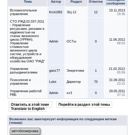
Тема
Автор
Раздел
Ответов
сообщение
Вспомогательное
19.11.2013
Krot1982
ЭЦ-12
12
управление
19:36
СТО РЖД 02.037-2011
- Управление
ресурсами, рисками и
надежностью на
этапах жизненного
цикла (УРРАН).
11.06.2012
Admin
ОСТы
0
Управление
08:53
стоимостью
жизненного цикла
систем, устройств и
оборудования
хозяйства ОАО "РЖД"
Управление
21.02.2012
ganz77
Энергетики
1
разъединителями
05:59
Психология и
31.08.2011
Luke
Директор
70
управление
23:15
Управление работой
29.05.2011
Admin
xx3
0
РВБ
07:11
Ответить в этой теме
Перейти в раздел этой темы
Translate to English
Возможно вас заинтересует информация по следующим меткам
(темам):
автоблокировка