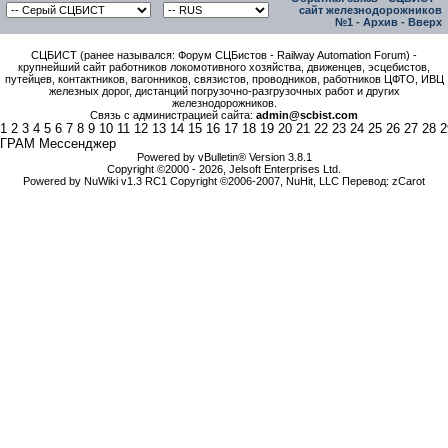
сайт железнодорожников
№1
-
Архив
-
Вверх
СЦБИСТ (ранее назывался: Форум СЦБистов - Railway Automation Forum) -
крупнейший сайт работников локомотивного хозяйства, движенцев, эсцебистов,
путейцев, контактников, вагонников, связистов, проводников, работников ЦФТО, ИВЦ
железных дорог, дистанций погрузочно-разгрузочных работ и других
железнодорожников.
Связь с администрацией сайта:
admin@scbist.com
1
2
3
4
5
6
7
8
9
10
11
12
13
14
15
16
17
18
19
20
21
22
23
24
25
26
27
28
2
ГРАМ Мессенджер
Powered by vBulletin® Version 3.8.1
Copyright ©2000 - 2026, Jelsoft Enterprises Ltd.
Powered by NuWiki v1.3 RC1 Copyright ©2006-2007, NuHit, LLC Перевод: zCarot