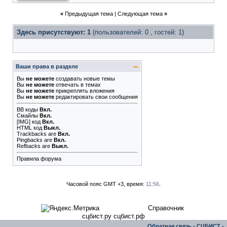
«
Предыдущая тема
|
Следующая тема
»
Здесь присутствуют: 1
(пользователей: 0 , гостей: 1)
Ваши права в разделе
Вы
не можете
создавать новые темы
Вы
не можете
отвечать в темах
Вы
не можете
прикреплять вложения
Вы
не можете
редактировать свои сообщения
BB коды
Вкл.
Смайлы
Вкл.
[IMG]
код
Вкл.
HTML код
Выкл.
Trackbacks
are
Вкл.
Pingbacks
are
Вкл.
Refbacks
are
Выкл.
Правила форума
Часовой пояс GMT +3, время:
11:56
.
Справочник
сцбист.ру сцбист.рф
Обратная связь
-
СЦБИСТ -