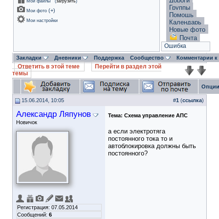
Дороги
Мои файлы
(
загрузить
)
Группы
(
+
)
Мои фото
Помощь
Мои настройки
Календарь
Новые фото
Почта
Ошибка
Закладки
Дневники
Поддержка
Сообщество
Комментарии к
Ответить в этой теме
Перейти в раздел этой
темы
Опции
15.06.2014, 10:05
#
1
(
ссылка
)
Александр Ляпунов
Тема:
Схема управление АПС
Новичок
а если электротяга
постоянного тока то и
автоблокировка должны быть
постоянного?
Регистрация: 07.05.2014
Сообщений:
6