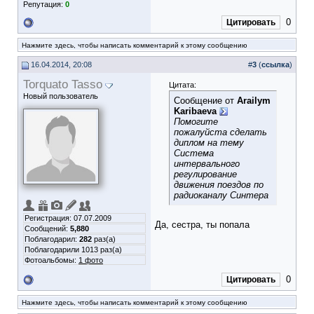
Репутация:
0
0
Цитировать
Нажмите здесь, чтобы написать комментарий к этому сообщению
16.04.2014, 20:08
#
3
(
ссылка
)
Torquato Tasso
Цитата:
Новый пользователь
Сообщение от
Arailym
Karibaeva
Помогите
пожалуйста сделать
диплом на тему
Система
интервального
регулирование
движения поездов по
радиоканалу Синтера
Регистрация: 07.07.2009
Да, сестра, ты попала
Сообщений:
5,880
Поблагодарил:
282
раз(а)
Поблагодарили 1013 раз(а)
Фотоальбомы:
1 фото
0
Цитировать
Нажмите здесь, чтобы написать комментарий к этому сообщению