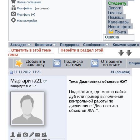
Новые сообщения
Студенту
Дороги
Мои файлы
(
загрузить
)
Группы
(
+
)
Мои фото
Помощь
Мои настройки
Календарь
Новые фото
Почта
Ошибка
Закладки
Дневники
Поддержка
Сообщество
Комментарии к
Ответить в этой теме
Перейти в раздел этой
темы
Опции
11.11.2012, 11:21
#
1
(
ссылка
)
Маргарита21
Тема:
Диагностика объектов ЖАТ
Кандидат в V.I.P.
Подскажите, где можно найти
дуб или пример выполнения
контрольной работы по
дисциплине "Диагностика
объектов ЖАТ".