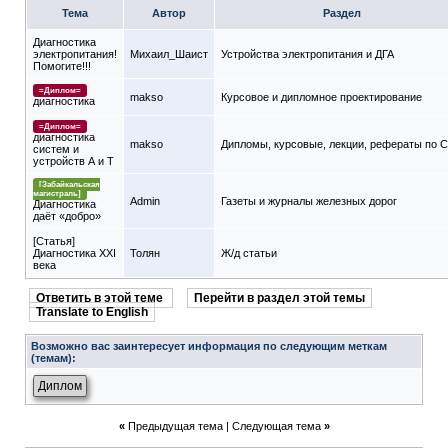
Тема
Автор
Раздел
Диагностика
электропитания!
Михаил_Шаист
Устройства электропитания и ДГА
Помогите!!!
=Диплом=
makso
Курсовое и дипломное проектирование
диагностика
=Диплом=
диагностика
makso
Дипломы, курсовые, лекции, рефераты по 
систем и
устройств А и Т
[Забайкальская
магистраль]
Admin
Газеты и журналы железных дорог
Диагностика
даёт «добро»
[Статья]
Диагностика XXI
Толян
Ж/д статьи
века
Ответить в этой теме
Перейти в раздел этой темы
Translate to English
Возможно вас заинтересует информация по следующим меткам
(темам):
Диплом
«
Предыдущая тема
|
Следующая тема
»