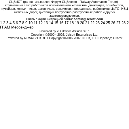
СЦБИСТ (ранее назывался: Форум СЦБистов - Railway Automation Forum) -
крупнейший сайт работников локомотивного хозяйства, движенцев, эсцебистов,
путейцев, контактников, вагонников, связистов, проводников, работников ЦФТО, ИВЦ
железных дорог, дистанций погрузочно-разгрузочных работ и других
железнодорожников.
Связь с администрацией сайта:
admin@scbist.com
1
2
3
4
5
6
7
8
9
10
11
12
13
14
15
16
17
18
19
20
21
22
23
24
25
26
27
28
2
ГРАМ Мессенджер
Powered by vBulletin® Version 3.8.1
Copyright ©2000 - 2026, Jelsoft Enterprises Ltd.
Powered by NuWiki v1.3 RC1 Copyright ©2006-2007, NuHit, LLC Перевод: zCarot