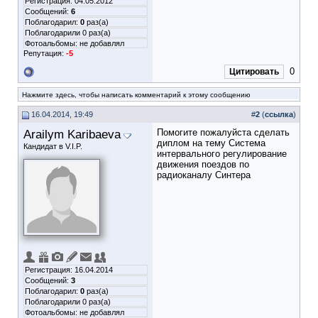
Регистрация: 04.05.2012
Сообщений:
6
Поблагодарил:
0
раз(а)
Поблагодарили 0 раз(а)
Фотоальбомы:
не добавлял
Репутация:
-5
0
Цитировать
Нажмите здесь, чтобы написать комментарий к этому сообщению
16.04.2014, 19:49
#
2
(
ссылка
)
Arailym Karibaeva
Помогите пожалуйста сделать
диплом на тему Система
Кандидат в V.I.P.
интервального регулирование
движения поездов по
радиоканалу Синтера
Регистрация: 16.04.2014
Сообщений:
3
Поблагодарил:
0
раз(а)
Поблагодарили 0 раз(а)
Фотоальбомы:
не добавлял