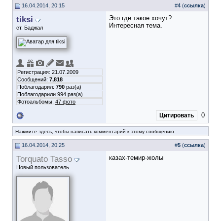
16.04.2014, 20:15
#
4
(
ссылка
)
tiksi
Это где такое хочут?
Интересная тема.
ст. Баджал
Регистрация: 21.07.2009
Сообщений:
7,818
Поблагодарил:
790
раз(а)
Поблагодарили 994 раз(а)
Фотоальбомы:
47 фото
0
Цитировать
Нажмите здесь, чтобы написать комментарий к этому сообщению
16.04.2014, 20:25
#
5
(
ссылка
)
Torquato Tasso
казах-темир-жолы
Новый пользователь