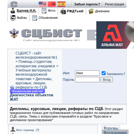
Забыл пароль?
Регистрация
Балуев Н.Н.
Фото
РЖДТьюб
Дневники
Файлы
Объявления
СЦБИСТ - сайт
железнодорожников №1
>
Помощь студентам,
аспирантам, учащимся
>
Учебные материалы
Имя
Запомнить?
железнодорожной
тематики
>
Дипломы,
Пароль
курсовые, лекции,
рефераты по СЦБ
=Контрольная работа=
Диагностика объектов
ЖАТ
Дипломы, курсовые, лекции, рефераты по СЦБ
Этот раздел
предназначен только для публикования готовых работ по направлению
СЦБ, связь. Темы с вопросами открывайте в разделе "Курсовое и
дипломное проектирование"
Форумы
Моя страница
(
?
)
Фотогалерея