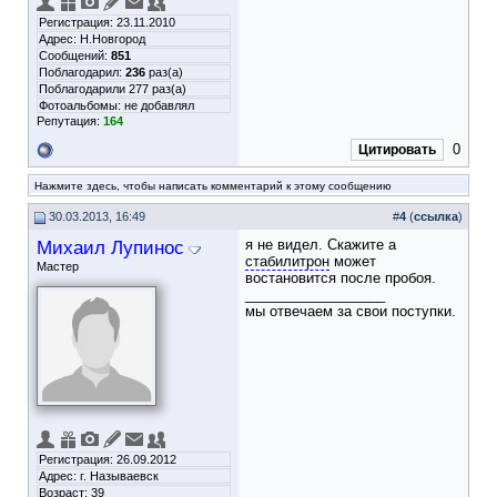
Регистрация: 23.11.2010
Адрес: Н.Новгород
Сообщений:
851
Поблагодарил:
236
раз(а)
Поблагодарили 277 раз(а)
Фотоальбомы:
не добавлял
Репутация:
164
0
Цитировать
Нажмите здесь, чтобы написать комментарий к этому сообщению
30.03.2013, 16:49
#
4
(
ссылка
)
Михаил Лупинос
я не видел. Скажите а
стабилитрон
может
Мастер
востановится после пробоя.
__________________
мы отвечаем за свои поступки.
Регистрация: 26.09.2012
Адрес: г. Называевск
Возраст: 39