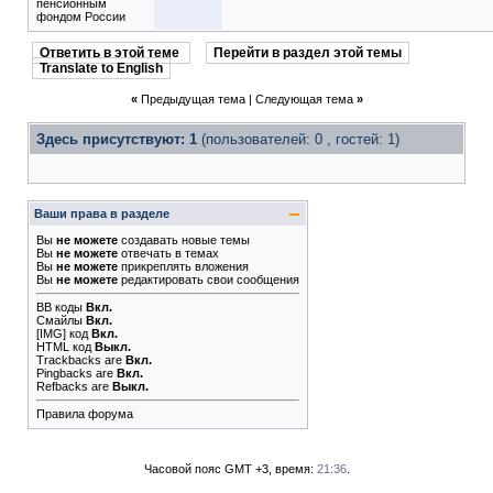
пенсионным
фондом России
Ответить в этой теме
Перейти в раздел этой темы
Translate to English
«
Предыдущая тема
|
Следующая тема
»
Здесь присутствуют: 1
(пользователей: 0 , гостей: 1)
Ваши права в разделе
Вы
не можете
создавать новые темы
Вы
не можете
отвечать в темах
Вы
не можете
прикреплять вложения
Вы
не можете
редактировать свои сообщения
BB коды
Вкл.
Смайлы
Вкл.
[IMG]
код
Вкл.
HTML код
Выкл.
Trackbacks
are
Вкл.
Pingbacks
are
Вкл.
Refbacks
are
Выкл.
Правила форума
Часовой пояс GMT +3, время:
21:36
.