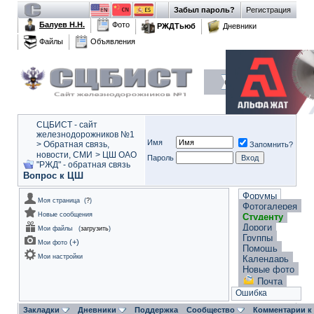
Забыл пароль?
Регистрация
Балуев Н.Н.
Фото
РЖДТьюб
Дневники
Файлы
Объявления
СЦБИСТ - сайт
железнодорожников №1
Имя
>
Обратная связь,
Запомнить?
новости, СМИ
>
ЦШ ОАО
Пароль
"РЖД" - обратная связь
Вопрос к ЦШ
Форумы
Моя страница
(
?
)
Фотогалерея
Новые сообщения
Студенту
Дороги
Мои файлы
(
загрузить
)
Группы
(
+
)
Мои фото
Помощь
Мои настройки
Календарь
Новые фото
Почта
Ошибка
Закладки
Дневники
Поддержка
Сообщество
Комментарии к