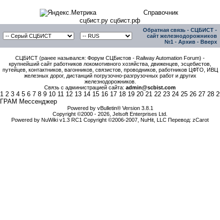
Справочник
сцбист.ру сцбист.рф
Обратная связь
-
СЦБИСТ -
сайт железнодорожников
№1
-
Архив
-
Вверх
СЦБИСТ (ранее назывался: Форум СЦБистов - Railway Automation Forum) -
крупнейший сайт работников локомотивного хозяйства, движенцев, эсцебистов,
путейцев, контактников, вагонников, связистов, проводников, работников ЦФТО, ИВЦ
железных дорог, дистанций погрузочно-разгрузочных работ и других
железнодорожников.
Связь с администрацией сайта:
admin@scbist.com
1
2
3
4
5
6
7
8
9
10
11
12
13
14
15
16
17
18
19
20
21
22
23
24
25
26
27
28
2
ГРАМ Мессенджер
Powered by vBulletin® Version 3.8.1
Copyright ©2000 - 2026, Jelsoft Enterprises Ltd.
Powered by NuWiki v1.3 RC1 Copyright ©2006-2007, NuHit, LLC Перевод: zCarot