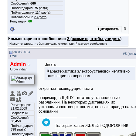
Сообщений:
660
Поблагодарил:
75
раз(а)
Поблагодарили 114 раз(а)
Фотоальбомы:
23 фото
Репутация:
60
0
Цитировать
Комментариев к сообщению:
2 (нажмите, чтобы увидеть)
Нажмите здесь, чтобы написать комментарий к этому сообщению
30.03.2013,
#
5
(
ссы
17:01
Admin
Цитата:
Crow indian
Характеристики электроустановок негативно
влияющие на персонал
открытые токоведущие части
например, в
ЩВПУ
- штатно установленные
разрядники. На некоторых дистанциях их
Регистрация:
устанавливают вверх ногами, не знаю правда на ка
21.02.2009
основании
Возраст: 41
__________________
Сообщений:
30,458
Телеграм-канал ЖЕЛЕЗНОДОРОЖНИК
Поблагодарил:
398
раз(а)
Поблагодарили