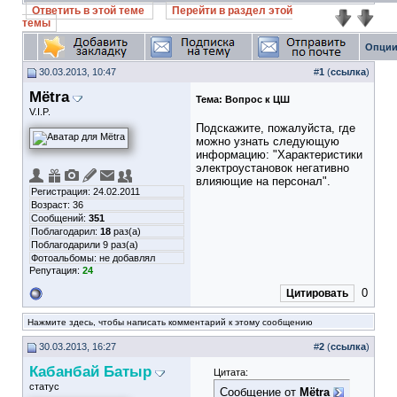
Ответить в этой теме
Перейти в раздел этой
темы
Опции
30.03.2013, 10:47
#
1
(
ссылка
)
Mёtra
Тема:
Вопрос к ЦШ
V.I.P.
Подскажите, пожалуйста, где
можно узнать следующую
информацию: "Характеристики
электроустановок негативно
влияющие на персонал".
Регистрация: 24.02.2011
Возраст: 36
Сообщений:
351
Поблагодарил:
18
раз(а)
Поблагодарили 9 раз(а)
Фотоальбомы:
не добавлял
Репутация:
24
0
Цитировать
Нажмите здесь, чтобы написать комментарий к этому сообщению
30.03.2013, 16:27
#
2
(
ссылка
)
Кабанбай Батыр
Цитата:
статус
Сообщение от
Mёtra