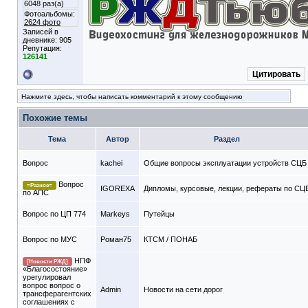
6048 раз(а)
Фотоальбомы:
2624 фото
Записей в
дневнике:
905
Репутация:
126141
Цитировать
Нажмите здесь, чтобы написать комментарий к этому сообщению
Похожие темы
Тема
Автор
Раздел
Вопрос
kachei
Общие вопросы эксплуатации устройств СЦБ
Вопрос
=Разное=
IGOREXA
Дипломы, курсовые, лекции, рефераты по СЦ
по АПС
Вопрос по ЦП 774
Markeys
Путейцы
Вопрос по МУС
Роман75
КТСМ / ПОНАБ
НПФ
[Новости РЖД]
«Благосостояние»
урегулировал
вопрос вопрос о
Admin
Новости на сети дорог
трансферагентских
соглашениях с