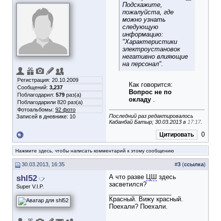
Подскажите,
пожалуйста, где
можно узнать
следующую
информацию:
"Характеристики
электроустановок
негативно влияющие
на персонал".
Регистрация: 20.10.2009
Как говорится:
Сообщений:
3,237
Вопрос не по
Поблагодарил:
579
раз(а)
окладу
.
Поблагодарили 820 раз(а)
Фотоальбомы:
92 фото
Последний раз редактировалось
Записей в дневнике:
10
Кабанбай Батыр; 30.03.2013 в
17:17
.
0
Цитировать
Нажмите здесь, чтобы написать комментарий к этому сообщению
30.03.2013, 16:35
#
3
(
ссылка
)
shl52
А что разве
ЦШ
здесь
засветился?
Super V.I.P.
__________________
Красный. Вижу красный.
Поехали? Поехали.