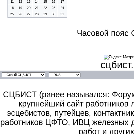
11
12
13
14
15
16
17
18
19
20
21
22
23
24
25
26
27
28
29
30
31
Часовой пояс 
сцбист
СЦБИСТ (ранее назывался: Форум 
крупнейший сайт работников 
эсцебистов, путейцев, контактник
работников ЦФТО, ИВЦ железных д
работ и други