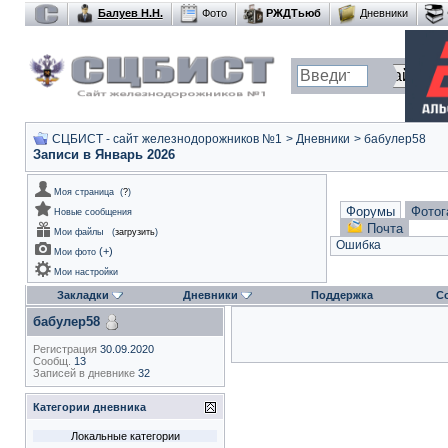
Балуев Н.Н.
Фото
РЖДТьюб
Дневники
СЦБИСТ - сайт железнодорожников №1
>
Дневники
>
бабулер58
Записи в Январь 2026
Моя страница
(
?
)
Форумы
Фотог
Новые сообщения
Почта
Мои файлы
(
загрузить
)
Ошибка
(
+
)
Мои фото
Мои настройки
Закладки
Дневники
Поддержка
С
бабулер58
Регистрация
30.09.2020
Сообщ.
13
Записей в дневнике
32
Категории дневника
Локальные категории