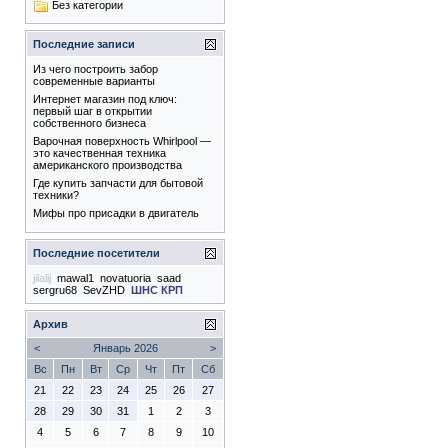
Без категории
Последние записи
Из чего построить забор
современные варианты
Интернет магазин под ключ:
первый шаг в открытии
собственного бизнеса
Варочная поверхность Whirlpool —
это качественная техника
американского производства
Где купить запчасти для бытовой
техники?
Мифы про присадки в двигатель
Последние посетители
jilalij
mawal1
novatuoria
saad
sergru68
SevZHD
ШНС КРП
Архив
<
Январь 2026
>
Вс
Пн
Вт
Ср
Чт
Пт
Сб
21
22
23
24
25
26
27
28
29
30
31
1
2
3
4
5
6
7
8
9
10