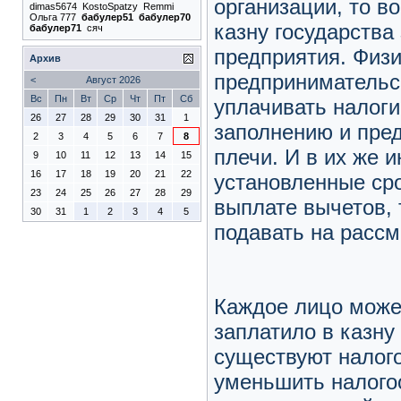
организации, то в
dimas5674
KostoSpatzy
Remmi
Ольга 777
бабулер51
бабулер70
казну государства
бабулер71
сяч
предприятия. Физи
Архив
предпринимательс
<
Август 2026
Вс
Пн
Вт
Ср
Чт
Пт
Сб
уплачивать налоги
26
27
28
29
30
31
1
заполнению и пре
2
3
4
5
6
7
8
плечи. И в их же 
9
10
11
12
13
14
15
16
17
18
19
20
21
22
установленные сро
23
24
25
26
27
28
29
выплате вычетов, 
30
31
1
2
3
4
5
подавать на рассм
Каждое лицо может
заплатило в казну
существуют налог
уменьшить налого