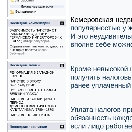
Автомобили
Локальные категории
Без категории
Кемеровская недв
Последние комментарии
популярностью у ж
ЗАВИСИМОСТЬ ПАПСТВА ОТ
И это неудивитель
РИМСКИХ ФЕОДАЛОВ И
ГЕРМАНСКИХ ИМПЕРАТОРОВ (IX
—XI вв.)
автор:
бабулер44
вполне себе можно
Образование папского государства
/ История папства
автор:
бабулер44
Последние записи
Кроме невысокой 
РЕФОРМАЦИЯ В ЗАПАДНОЙ
получить налоговы
ЕВРОПЕ
ПАПСТВО В ЭПОХУ
ранее уплаченный
ВОЗРОЖДЕНИЯ
ВОЗВРАЩЕНИЕ ПАП В РИМ И
ВЕЛИКИЙ РАСКОЛ
ПАПСТВО И КАТОЛИЦИЗМ В
ПЕРИОД
ДОМОНОПОЛИСТИЧЕСКОГО
Уплата налогов пр
КАПИТАЛИЗМА (1789—1870)
ПАПСТВО ПОСЛЕ ПИЯ IX
обязанность каждо
если лицо работае
Последние посетители