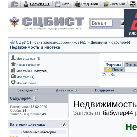
Балуев Н.Н.
Фото
РЖДТьюб
Дневники
СЦБИСТ - сайт железнодорожников №1
>
Дневники
>
бабулер44
Недвижимость и ипотека
Моя страница
(
?
)
Форумы
Фотог
Новые сообщения
Почта
Мои файлы
(
загрузить
)
Ошибка
(
+
)
Мои фото
Мои настройки
Закладки
Дневники
Поддержка
С
бабулер44
Недвижимость 
Регистрация
18.02.2020
Сообщ.
91
Запись от
бабулер44
р
Записей в дневнике
49
Не
Категории дневника
Глобальные категории