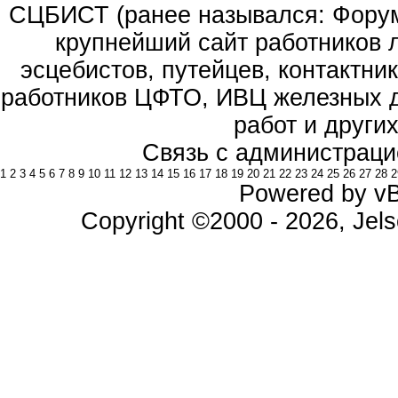
СЦБИСТ (ранее назывался: Форум 
крупнейший сайт работников 
эсцебистов, путейцев, контактник
работников ЦФТО, ИВЦ железных д
работ и други
Связь с администраци
1
2
3
4
5
6
7
8
9
10
11
12
13
14
15
16
17
18
19
20
21
22
23
24
25
26
27
28
2
Powered by vBu
Copyright ©2000 - 2026, Jels