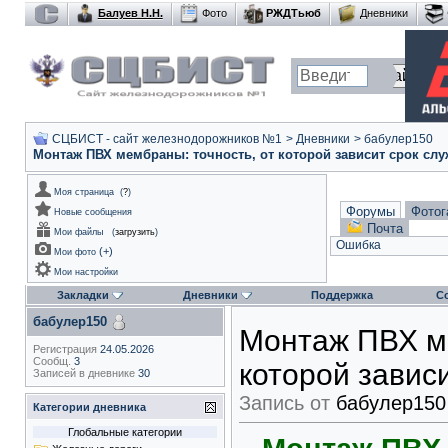
Балуев Н.Н.
Фото
РЖДТьюб
Дневники
СЦБИСТ - сайт железнодорожников №1
>
Дневники
>
бабулер150
Монтаж ПВХ мембраны: точность, от которой зависит срок сл
Моя страница
(
?
)
Форумы
Фотог
Новые сообщения
Почта
Мои файлы
(
загрузить
)
Ошибка
(
+
)
Мои фото
Мои настройки
Закладки
Дневники
Поддержка
С
бабулер150
Монтаж ПВХ ме
Регистрация
24.05.2026
Сообщ.
3
которой завис
Записей в дневнике
30
Запись от
бабулер150
Категории дневника
Глобальные категории