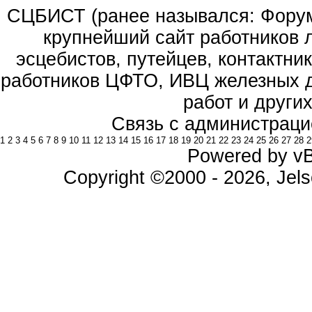
СЦБИСТ (ранее назывался: Форум 
крупнейший сайт работников 
эсцебистов, путейцев, контактник
работников ЦФТО, ИВЦ железных д
работ и други
Связь с администраци
1
2
3
4
5
6
7
8
9
10
11
12
13
14
15
16
17
18
19
20
21
22
23
24
25
26
27
28
2
Powered by vBu
Copyright ©2000 - 2026, Jels