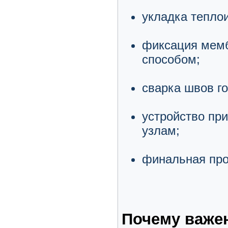
укладка тепло
фиксация мем
способом;
сварка швов г
устройство пр
узлам;
финальная про
Почему важе