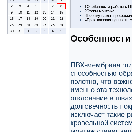
26
27
28
29
30
31
1
1
Особенности работы с П
2
3
4
5
6
7
8
2
Этапы монтажа
9
10
11
12
13
14
15
3
Почему важен професси
16
17
18
19
20
21
22
4
Практическая ценность 
23
24
25
26
27
28
29
30
31
1
2
3
4
5
Особенности
ПВХ-мембрана отл
способностью обр
полотно, что важн
именно эта технол
отклонение в швах
долговечность по
исключает такие р
кровельной систем
монтаж станет за