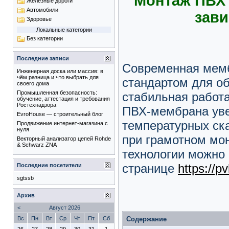
Монтаж ПВХ 
Железные дороги
Автомобили
зави
Здоровье
Локальные категории
Без категории
Последние записи
Современная мемб
Инженерная доска или массив: в
чём разница и что выбрать для
стандартом для об
своего дома
Промышленная безопасность:
стабильная работа
обучение, аттестация и требования
Ростехнадзора
ПВХ-мембрана уве
EvroHouse — строительный блог
температурных ска
Продвижение интернет-магазина с
нуля
при грамотном мо
Векторный анализатор цепей Rohde
& Schwarz ZNA
технологии можно 
странице
https://p
Последние посетители
sgtssb
Архив
<
Август 2026
Содержание
Вс
Пн
Вт
Ср
Чт
Пт
Сб