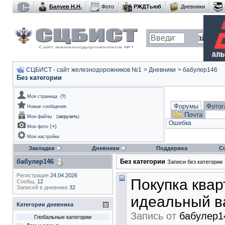
Балуев Н.Н.
Фото
РЖДТьюб
Дневники
СЦБИСТ - сайт железнодорожников №1
>
Дневники
>
бабулер146
Без категории
Моя страница
(
?
)
Форумы
Фотог
Новые сообщения
Почта
Мои файлы
(
загрузить
)
Ошибка
(
+
)
Мои фото
Мои настройки
Закладки
Дневники
Поддержка
С
бабулер146
Без категории
Записи без категории
Регистрация
24.04.2026
Покупка квар
Сообщ.
12
Записей в дневнике
32
идеальный в
Категории дневника
Запись от
бабулер1
Глобальные категории