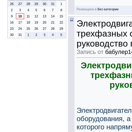
26
27
28
29
30
31
1
Размещено в
Без категории
2
3
4
5
6
7
8
9
10
11
12
13
14
15
Электродвиг
16
17
18
19
20
21
22
23
24
25
26
27
28
29
трехфазных с
30
31
1
2
3
4
5
руководство 
Запись от
бабулер1
Электродви
трехфазн
руко
Электродвигател
оборудования, а
которого напрям