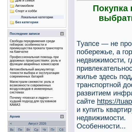
Дом и семья
Покупка 
Автомобили
Спорт и хобби
выбрат
Локальные категории
Без категории
Последние записи
Свобода передвижения среди
Туапсе — не про
гейзеров: особенности и
преимущества проката транспорта
побережье, а го
на Камчатке
Профессиональная помощь при
недвижимости, г
дорожных происшествиях: роль и
функции аварийных комиссаров
привлекательнос
Автомобильный аккумулятор:
тонкости выбора и эксплуатации
жилье здесь под
современных батарей
Магистрали свежести: роль и
транспортной до
возможности современных
воздуховодов в инженерных
развитием инфра
системах
Почему «поехал и ладно» —
сайте
https://tua
худший подход для грузовиков
КАМАЗ
и купить кварти
недвижимости.
Архив
<
Август 2026
Особенности...
Вс
Пн
Вт
Ср
Чт
Пт
Сб