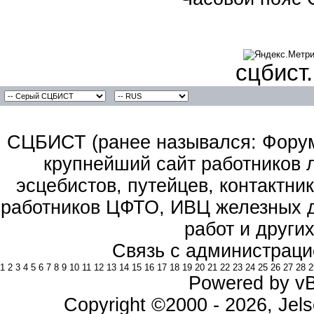
сцбист
СЦБИСТ (ранее назывался: Форум 
крупнейший сайт работников 
эсцебистов, путейцев, контактник
работников ЦФТО, ИВЦ железных д
работ и други
Связь с администраци
1
2
3
4
5
6
7
8
9
10
11
12
13
14
15
16
17
18
19
20
21
22
23
24
25
26
27
28
2
Powered by vBu
Copyright ©2000 - 2026, Jels