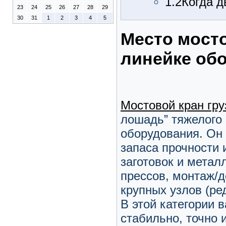
1.2
Когда д
23
24
25
26
27
28
29
30
31
1
2
3
4
5
Место мосто
линейке об
Мостовой кран гр
лошадь” тяжелого 
оборудования. Он 
запаса прочности 
заготовок и метал
прессов, монтаж/д
крупных узлов (ре
В этой категории в
стабильно, точно и