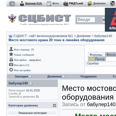
Балуев Н.Н.
Фото
РЖДТьюб
Дневники
СЦБИСТ - сайт железнодорожников №1
>
Дневники
>
бабулер140
Место мостового крана 20 тонн в линейке оборудования
Моя страница
(
?
)
Форумы
Фотог
Новые сообщения
Почта
Мои файлы
(
загрузить
)
Ошибка
(
+
)
Мои фото
Мои настройки
Закладки
Дневники
Поддержка
С
бабулер140
Место мостово
Регистрация
16.01.2026
Сообщ.
5
оборудования
Записей в дневнике
31
Запись от
бабулер140
Категории дневника
Локальные категории