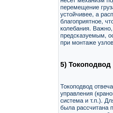
несет механизм п
перемещение груз
устойчивее, а рас
благоприятное, чт
колебания. Важно,
предсказуемым, ос
при монтаже узлов
5) Токоподвод
Токоподвод отвеча
управления (кран
система и т.п.). Д
была рассчитана п