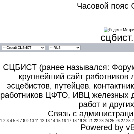
Часовой пояс 
сцбист
СЦБИСТ (ранее назывался: Форум 
крупнейший сайт работников 
эсцебистов, путейцев, контактник
работников ЦФТО, ИВЦ железных д
работ и други
Связь с администраци
1
2
3
4
5
6
7
8
9
10
11
12
13
14
15
16
17
18
19
20
21
22
23
24
25
26
27
28
2
Powered by vBu