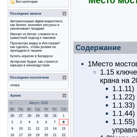
Место мост
Без категории
Последние записи
Автоматизация digital-маркетинга:
как бизнес экономит ресурсы и
увеличивает продажи
Импорт из Китая: сложности и
грамотный подход к таможне
Просмотры видео в Инстаграм*:
Содержание
как сделать, чтобы ролики не
пропадали в тишине
Купить кератин в Беларуси
Актерские будни: как строится
1
Место мостов
карьера в киноиндустрии
1.1
5 ключе
Последние посетители
крана на 2
vivianj
1.1.1
1)
1.1.2
2)
Архив
<
Август 2026
1.1.3
3)
Вс
Пн
Вт
Ср
Чт
Пт
Сб
1.1.4
4)
26
27
28
29
30
31
1
1.1.5
5)
2
3
4
5
6
7
8
управл
9
10
11
12
13
14
15
16
17
18
19
20
21
22