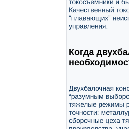
токосъемники и б
Качественный ток
“плавающих” неисп
управления.
Когда двухба
необходимос
Двухбалочная конс
“разумным выбором
тяжелые режимы ра
точности: металлу
сборочные цеха т
производства, уча