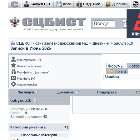
Балуев Н.Н.
Фото
РЖДТьюб
Дневники
СЦБИСТ - сайт железнодорожников №1
>
Дневники
>
бабулер10
Записи в Июнь 2026
Моя страница
(
?
)
Форумы
Фотог
Новые сообщения
Почта
Мои файлы
(
загрузить
)
Ошибка
(
+
)
Мои фото
Мои настройки
Закладки
Дневники
Поддержка
С
бабулер10
Регистрация
08.02.2016
Сообщ.
19
Записей в дневнике
43
Категории дневника
Глобальные категории