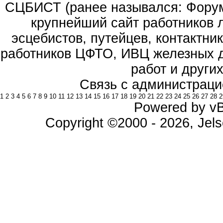
СЦБИСТ (ранее назывался: Форум 
крупнейший сайт работников 
эсцебистов, путейцев, контактник
работников ЦФТО, ИВЦ железных д
работ и други
Связь с администраци
1
2
3
4
5
6
7
8
9
10
11
12
13
14
15
16
17
18
19
20
21
22
23
24
25
26
27
28
2
Powered by vBu
Copyright ©2000 - 2026, Jels