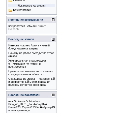
Финансы
Локальные категории
Без категории
Последние комментарии
Как работает Вебмани
автор:
Deutsch
Последние записи
Интернет-казино Aurora - новый
бренд на рынке азарта
Почему на iphone выходит из строя
стекло
Универсальная упаковка для
оптимизации логистики и
производства
Применение готовых питательных
сред в различных областях
Окрашивание Эиртач – безопасный
и эффективный метод придания
волосам естественного вида
Последние посетители
alex74
karatel5
Mendozz
Pirlo_48_98
To_Ja
АлËнуШкА
Иван-123
Сергей12354
бабулер29
ирина кременчуг