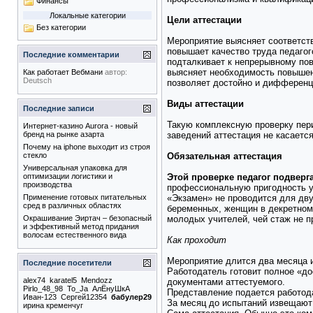
Финансы
Локальные категории
Цели аттестации
Без категории
Мероприятие выясняет соответст
повышает качество труда педагог
Последние комментарии
подталкивает к непрерывному по
выясняет необходимость повыше
Как работает Вебмани
автор:
Deutsch
позволяет достойно и дифференц
Виды аттестации
Последние записи
Такую комплексную проверку пери
Интернет-казино Aurora - новый
заведений аттестация не касаетс
бренд на рынке азарта
Почему на iphone выходит из строя
Обязательная аттестация
стекло
Универсальная упаковка для
Этой проверке педагог подверг
оптимизации логистики и
производства
профессиональную пригодность уч
«Экзамен» не проводится для дву
Применение готовых питательных
сред в различных областях
беременных, женщин в декретном 
молодых учителей, чей стаж не п
Окрашивание Эиртач – безопасный
и эффективный метод придания
волосам естественного вида
Как проходит
Мероприятие длится два месяца и
Последние посетители
Работодатель готовит полное «до
alex74
karatel5
Mendozz
документами аттестуемого.
Pirlo_48_98
To_Ja
АлËнуШкА
Представление подается работод
Иван-123
Сергей12354
бабулер29
За месяц до испытаний извещают
ирина кременчуг