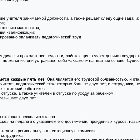
вие учителя занимаемой должности, а также решает следующие задачи:
ов;
вышению мастерства;
ния квалификации;
ированно оплачивать педагогический труд.
одически проходят все педагоги, работающие в учреждениях государст
я, по желанию они устраивают себе «экзамен» на платной основе. Суще
ается каждые пять лет
. Она является его трудовой обязанностью, и
отк
ителя, педагогический стаж которых больше двух лет, и сотрудники, 
х категорий работников:
отпуске, а также учителей в отпуске по уходу за ребенком;
ревышает двух лет.
 включает несколько этапов.
сье» на педагога с указанием его достижений, пройденных курсов, навы
ателем в региональную аттестационную комиссию.
 сотрудника.