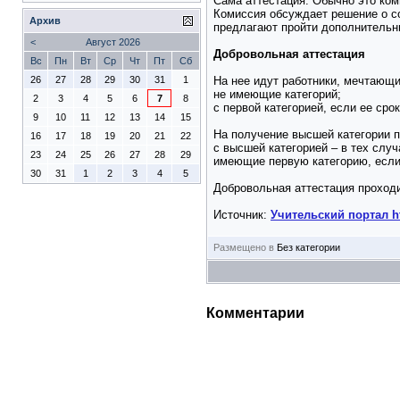
Сама аттестация. Обычно это ком
Комиссия обсуждает решение о со
Архив
предлагают пройти дополнительн
<
Август 2026
Добровольная аттестация
Вс
Пн
Вт
Ср
Чт
Пт
Сб
На нее идут работники, мечтающи
26
27
28
29
30
31
1
не имеющие категорий;
2
3
4
5
6
7
8
с первой категорией, если ее сро
9
10
11
12
13
14
15
На получение высшей категории 
16
17
18
19
20
21
22
с высшей категорией – в тех случ
23
24
25
26
27
28
29
имеющие первую категорию, если 
30
31
1
2
3
4
5
Добровольная аттестация проходи
Источник:
Учительский портал ht
Размещено в
Без категории
Комментарии