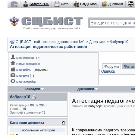
Балуев Н.Н.
Фото
РЖДТьюб
Дневники
СЦБИСТ - сайт железнодорожников №1
>
Дневники
>
бабулер10
Аттестация педагогических работников
Моя страница
(
?
)
Новые сообщения
Форумы
Фотог
Мои файлы
(
загрузить
)
Ошибка
(
+
)
Мои фото
Мои настройки
Закладки
Дневники
По
бабулер10
Аттестация педагогиче
Регистрация
08.02.2016
Запись от
бабулер10
размещена 28.03.20
Сообщ.
19
Записей в дневнике
43
Категории дневника
К современному педагогу требова
Глобальные категории
профессионализма и квалификаци