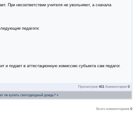
ет. При несоответствии учителя не увольняют, а сначала
 следующие педагоги:
ит и подает в аттестационную комиссию субъекта сам педагог.
Просмотров
401
Комментарии
0
ит ли купить светодиодный дождь?
»
Всего комментариев
0