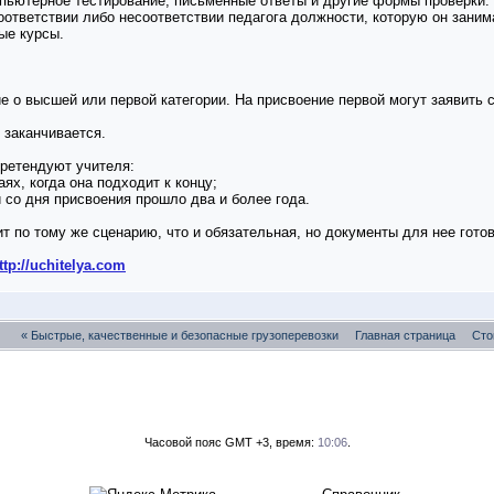
пьютерное тестирование, письменные ответы и другие формы проверки.
ответствии либо несоответствии педагога должности, которую он занима
ые курсы.
е о высшей или первой категории. На присвоение первой могут заявить
к заканчивается.
претендуют учителя:
аях, когда она подходит к концу;
со дня присвоения прошло два и более года.
т по тому же сценарию, что и обязательная, но документы для нее готов
tp://uchitelya.com
«
Быстрые, качественные и безопасные грузоперевозки
Главная страница
Сто
Часовой пояс GMT +3, время:
10:06
.