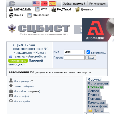
Забыл пароль?
Регистрация
Балуев Н.Н.
Фото
РЖДТьюб
Дневники
Файлы
Объявления
СЦБИСТ - сайт
железнодорожников №1
Имя
>
Флудильня
>
Наука и
Запомнить?
техника
>
Автомобили
Пароль
Паровой
/ Интересное /
мотоцикл
Автомобили
Обсуждаем все, связанное с автотранспортом
Форумы
Моя страница
(
?
)
Фотогалерея
Новые сообщения
Студенту
Дороги
Мои файлы
(
загрузить
)
Группы
(
+
)
Мои фото
Помощь
Мои настройки
Календарь
Новые фото
Почта