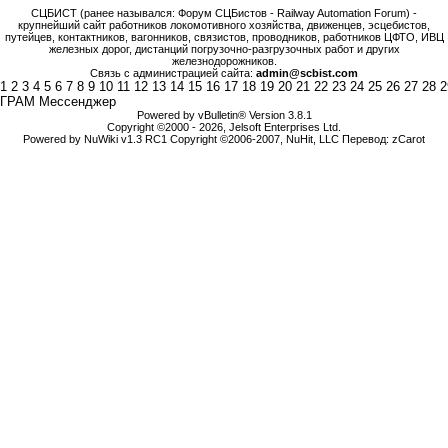
СЦБИСТ (ранее назывался: Форум СЦБистов - Railway Automation Forum) -
крупнейший сайт работников локомотивного хозяйства, движенцев, эсцебистов,
путейцев, контактников, вагонников, связистов, проводников, работников ЦФТО, ИВЦ
железных дорог, дистанций погрузочно-разгрузочных работ и других
железнодорожников.
Связь с администрацией сайта:
admin@scbist.com
1
2
3
4
5
6
7
8
9
10
11
12
13
14
15
16
17
18
19
20
21
22
23
24
25
26
27
28
2
ГРАМ Мессенджер
Powered by vBulletin® Version 3.8.1
Copyright ©2000 - 2026, Jelsoft Enterprises Ltd.
Powered by NuWiki v1.3 RC1 Copyright ©2006-2007, NuHit, LLC Перевод: zCarot