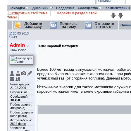
Ошибка
Закладки
Дневники
Поддержка
Сообщество
Комментарии к
Ответить в этой теме
Перейти в раздел этой
темы
Опции
26.03.2013,
19:43
Admin
Тема:
Паровой мотоцикл
Crow indian
Более 100 лет назад выпускался мотоцикл, работа
средства была его высокая экологичность - при ра
углекислый газ (от сгорания топлива). Данный мот
Регистрация:
Источником энергии для такого мотоцикла служил с
21.02.2009
паровой мотоцикл имел вполне скромные габариты и
Возраст: 41
Сообщений:
30,458
Поблагодарил:
398
раз(а)
Поблагодарили
6048 раз(а)
Фотоальбомы:
2624 фото
Записей в