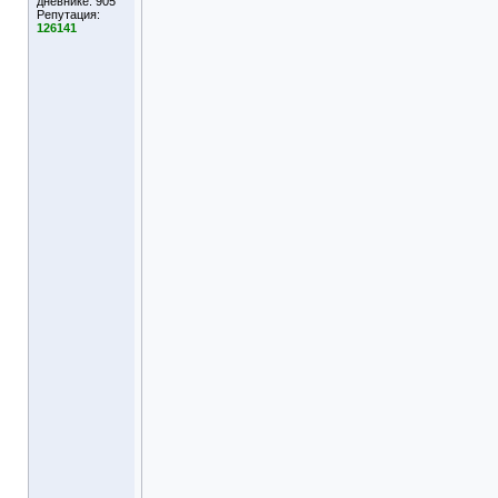
дневнике:
905
Репутация:
126141