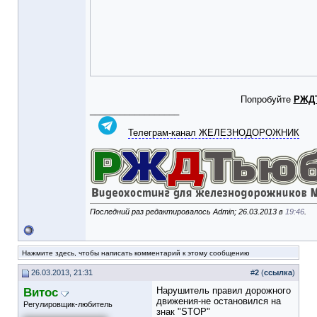
Попробуйте
РЖД
__________________
Телеграм-канал ЖЕЛЕЗНОДОРОЖНИК
Последний раз редактировалось Admin; 26.03.2013 в
19:46
.
Нажмите здесь, чтобы написать комментарий к этому сообщению
26.03.2013, 21:31
#
2
(
ссылка
)
Витос
Нарушитель правил дорожного
движения-не остановился на
Регулировщик-любитель
знак "STOP"