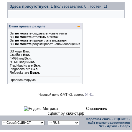
Здесь присутствуют: 1
(пользователей: 0 , гостей: 1)
Ваши права в разделе
Вы
не можете
создавать новые темы
Вы
не можете
отвечать в темах
Вы
не можете
прикреплять вложения
Вы
не можете
редактировать свои сообщения
BB коды
Вкл.
Смайлы
Вкл.
[IMG]
код
Вкл.
HTML код
Выкл.
Trackbacks
are
Вкл.
Pingbacks
are
Вкл.
Refbacks
are
Выкл.
Правила форума
Часовой пояс GMT +3, время:
04:41
.
Справочник
сцбист.ру сцбист.рф
Обратная связь
-
СЦБИСТ -
сайт железнодорожников
№1
-
Архив
-
Вверх