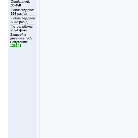
Сообщений:
30,458
Поблагодарил:
398
раз(а)
Поблагодарили
6048 раз(а)
Фотоальбомы:
2624 фото
Записей в
дневнике:
905
Репутация:
126141