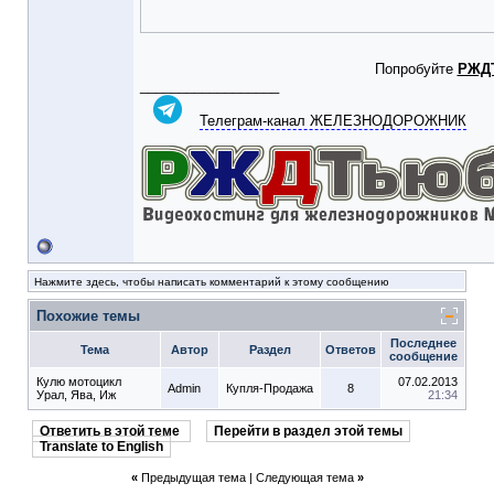
Попробуйте
РЖД
__________________
Телеграм-канал ЖЕЛЕЗНОДОРОЖНИК
Нажмите здесь, чтобы написать комментарий к этому сообщению
Похожие темы
Последнее
Тема
Автор
Раздел
Ответов
сообщение
Кулю мотоцикл
07.02.2013
Admin
Купля-Продажа
8
Урал, Ява, Иж
21:34
Ответить в этой теме
Перейти в раздел этой темы
Translate to English
«
Предыдущая тема
|
Следующая тема
»