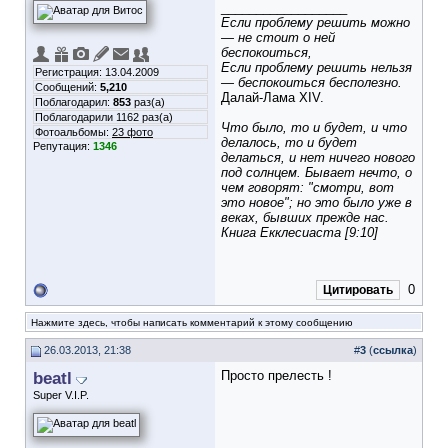
__________________
Если проблему решить можно
— не стоит о ней
беспокоиться,
Если проблему решить нельзя
Регистрация: 13.04.2009
— беспокоиться бесполезно.
Сообщений:
5,210
Далай-Лама XIV.
Поблагодарил:
853
раз(а)
Поблагодарили 1162 раз(а)
Что было, то и будет, и что
Фотоальбомы:
23 фото
делалось, то и будет
Репутация:
1346
делаться, и нет ничего нового
под солнцем. Бывает нечто, о
чем говорят: "смотри, вот
это новое"; но это было уже в
веках, бывших прежде нас.
Книга Екклесиаста [9:10]
0
Цитировать
Нажмите здесь, чтобы написать комментарий к этому сообщению
26.03.2013, 21:38
#
3
(
ссылка
)
beatl
Просто прелесть !
Super V.I.P.