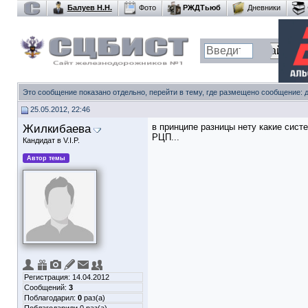
Балуев Н.Н.
Фото
РЖДТьюб
Дневники
Это сообщение показано отдельно, перейти в тему, где размещено сообщение:
25.05.2012, 22:46
Жилкибаева
в принципе разницы нету какие сист
РЦП...
Кандидат в V.I.P.
Автор темы
Регистрация: 14.04.2012
Сообщений:
3
Поблагодарил:
0
раз(а)