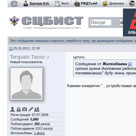
Балуев Н.Н.
Фото
РЖДТьюб
Дневники
Это сообщение показано отдельно, перейти в тему, где размещено сообщение:
25.05.2012, 22:38
Torquato Tasso
Цитата:
Новый пользователь
Сообщение от
Жилкибаева
срочна нужна дипломная работ
телемеханики" буду очень при
Какими конкретно "...устройствами
Регистрация: 07.07.2009
Сообщений:
5,880
Поблагодарил:
282
раз(а)
Поблагодарили 1013 раз(а)
Фотоальбомы:
1 фото