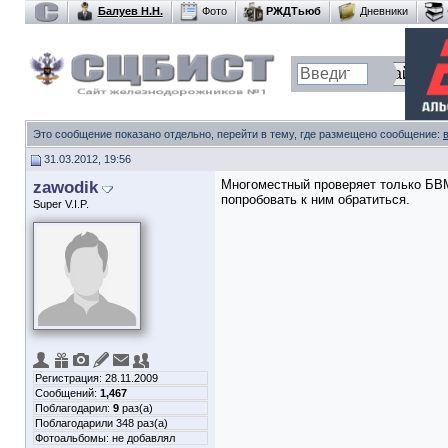
Балуев Н.Н.
Фото
РЖДТьюб
Дневники
Это сообщение показано отдельно, перейти в тему, где размещено сообщение:
31.03.2012, 19:56
zawodik
Многоместный проверяет только БВМ
попробовать к ним обратиться.
Super V.I.P.
Регистрация: 28.11.2009
Сообщений:
1,467
Поблагодарил:
9
раз(а)
Поблагодарили 348 раз(а)
Фотоальбомы:
не добавлял