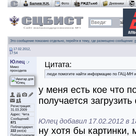
Балуев Н.Н.
Фото
РЖДТьюб
Дневники
Это сообщение показано отдельно, перейти в тему, где размещено сообщение:
17.02.2012,
17:54
Юлец
Цитата:
Мимо
проходила
люди помогите найти информацию по ГАЦ-МН 
у меня есть кое что п
получается загрузит
Регистрация:
31.03.2009
Адрес: Чита
Сообщений:
Юлец добавил 17.02.2012 в 1
871
Поблагодарил:
ну хотя бы картинки,
222
раз(а)
Поблагодарили