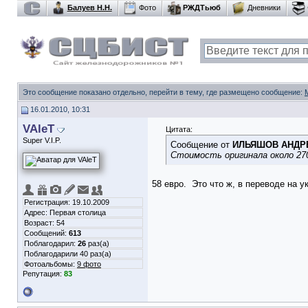
Балуев Н.Н.
Фото
РЖДТьюб
Дневники
Это сообщение показано отдельно, перейти в тему, где размещено сообщение:
16.01.2010, 10:31
VAleT
Цитата:
Super V.I.P.
Сообщение от
ИЛЬЯШОВ АНДР
Стоимость оригинала около 270
58 евро.
Это что ж, в переводе на у
Регистрация: 19.10.2009
Адрес: Первая столица
Возраст: 54
Сообщений:
613
Поблагодарил:
26
раз(а)
Поблагодарили 40 раз(а)
Фотоальбомы:
9 фото
Репутация:
83