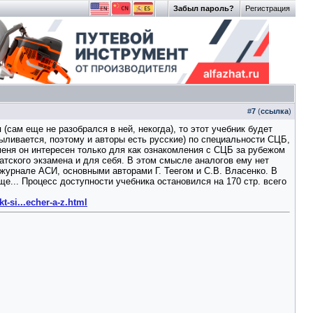
Забыл пароль?
Регистрация
#
7
(
ссылка
)
(сам еще не разобрался в ней, некогда), то этот учебник будет
ыливается, поэтому и авторы есть русские) по специальности СЦБ,
я меня он интересен только для как ознакомления с СЦБ за рубежом
атского экзамена и для себя. В этом смысле аналогов ему нет
 журнале АСИ, основными авторами Г. Теегом и С.В. Власенко. В
е... Процесс доступности учебника остановился на 170 стр. всего
t-si...echer-a-z.html