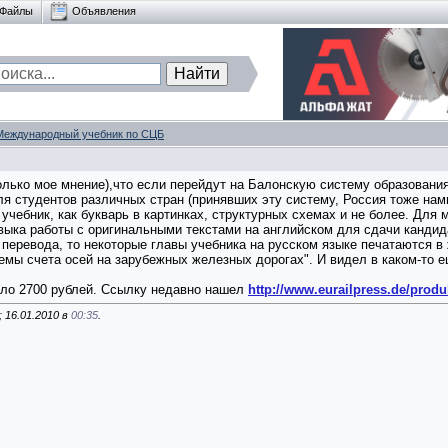
Файлы
Объявления
Международный учебник по СЦБ
только мое мнение),что если перейдут на Балонскую систему образования 
ля студентов различных стран (принявших эту систему, Россия тоже нам
ь учебник, как букварь в картинках, структурных схемах и не более. Дл
авыка работы с оригинальными текстами на английском для сдачи кандид
я перевода, то некоторые главы учебника на русском языке печатаются в
емы счета осей на зарубежных железных дорогах". И видел в каком-то ещ
коло 2700 рублей. Ссылку недавно нашел
http://www.eurailpress.de/produk
 16.01.2010 в
00:35
.