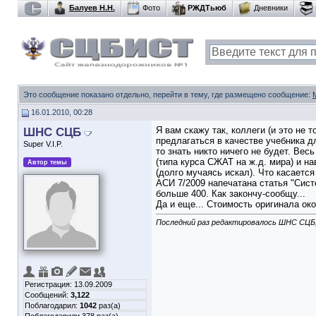
Балуев Н.Н.
Фото
РЖДТьюб
Дневники
Это сообщение показано отдельно, перейти в тему, где размещено сообщение:
16.01.2010, 00:28
ШНС СЦБ
Я вам скажу так, коллеги (и это не 
предлагаться в качестве учебника д
Super V.I.P.
то знать никто ничего не будет. Вес
(типа курса СЖАТ на ж.д. мира) и н
Автор темы
(долго мучаясь искал). Что касаетс
АСИ 7/2009 напечатана статья "Сист
больше 400. Как закончу-сообщу...
Да и еще... Стоимость оригинала о
Последний раз редактировалось ШНС СЦБ;
Регистрация: 13.09.2009
Сообщений:
3,122
Поблагодарил:
1042
раз(а)