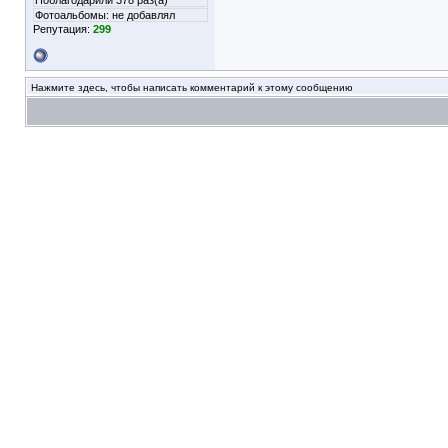
Поблагодарили 378 раз(а)
Фотоальбомы:
не добавлял
Репутация:
299
Нажмите здесь, чтобы написать комментарий к этому сообщению